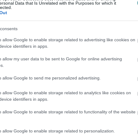
ersonal Data that Is Unrelated with the Purposes for which it
lected.
Out
özpont által kiküldött szöveget.
consents
tökön folyamatosan támadta Márki-Zay
o allow Google to enable storage related to advertising like cookies on
evice identifiers in apps.
a, és háborúba sodorná Magyarországot.
tak arról, hogy a baloldallal ellentétben ők a
o allow my user data to be sent to Google for online advertising
s.
to allow Google to send me personalized advertising.
o allow Google to enable storage related to analytics like cookies on
n pontosan arról beszélt a héten a
evice identifiers in apps.
erinte, ha a NATO úgy döntene, beavatkozik,
o allow Google to enable storage related to functionality of the website
ént akár katonai segítséget is kellene
i háborúban is részt vett.
o allow Google to enable storage related to personalization.