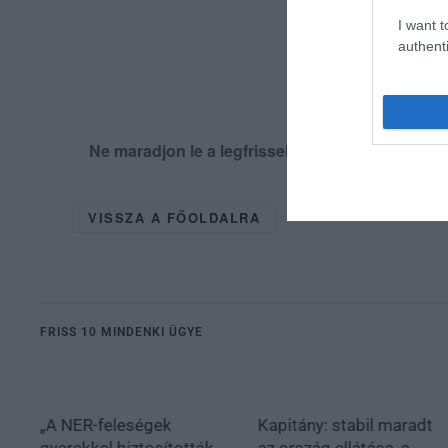
I want t
authenti
Ne maradjon le a legfrissebb hírekről, kövess
VISSZA A FŐOLDALRA
FRISS 10 MINDENKI ÜGYE
„A NER-feleségek
Kapitány: stabil maradt
gyerekkel biztosították
az ország ellátása, a