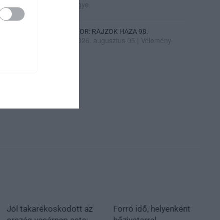
ügye
SIOR: RAJZOK HAZA 98.
2026. augusztus 05
|
Vélemény
Jól takarékoskodott az
Forró idő, helyenként
ország vasárnap este:
hőzivatarral