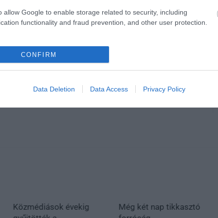
Címlapképünk illusztráció, fotó: Pixabay
o allow Google to enable storage related to security, including
cation functionality and fraud prevention, and other user protection.
CONFIRM
en bennünket az EGRI ÜGYEK Google Hírek oldalán!
Data Deletion
Data Access
Privacy Policy
Közmédiások évekig
Még két nap tikkasztó
gyűjtötték a
forróság