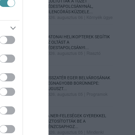
ELOLTOTTÁK A TÜZET
DÉDESTAPOLCSÁNYNÁL,
KILENCÓRÁS KÜZDELE...
2026. augusztus 06
|
Környék ügye
KATONAI HELIKOPTEREK SEGÍTIK
AZ OLTÁST A
DÉDESTAPOLCSÁNYI...
2026. augusztus 05
|
Riasztó
VISSZATÉR EGER BELVÁROSÁNAK
LEGNAGYOBB BORÜNNEPE:
AUGUSZT...
2026. augusztus 05
|
Programok
„A NER-FELESÉGEK GYEREKKEL
BIZTOSÍTOTTÁK BE A
PÉNZCSAPHOZ...
2026. augusztus 05
|
Mindenki