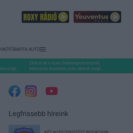
KIKÖTŐ
BARTA AUTÓ
c
Eloltották a tüzet Dédestapolcsánynál,
ntos fejl...
kilencórás küzdelem után sikerült megf...
Legfrissebb híreink
KÉT AUTÓ ÜTKÖZÖTT BOGÁCSON,