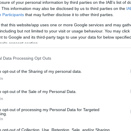
losure of your personal information by third parties on the IAB’s list of
ég a legnagyobb országok diplomáciai
. This information may also be disclosed by us to third parties on the
IA
ni.
Participants
that may further disclose it to other third parties.
 that this website/app uses one or more Google services and may gath
, hogy a magyar emberek biztonságát
including but not limited to your visit or usage behaviour. You may click 
nk Ukrajna területi integritása mellett, de a
 to Google and its third-party tags to use your data for below specifi
ogle consent section.
ünk, hogy Magyarország kimaradjon a
l Data Processing Opt Outs
em támogatjuk azt az ellenzéki álláspontot,
o opt-out of the Sharing of my personal data.
reket küldjön Ukrajna területére. Nem
In
em, amelyek hazánk gázellátását és a
o opt-out of the Sale of my Personal Data.
In
t támogatja a béke helyreállítására
to opt-out of processing my Personal Data for Targeted
ing.
ar Honvédség felkészült a határvédelmi és
In
égünk minden segítséget megad az
o opt-out of Collection, Use, Retention, Sale, and/or Sharing