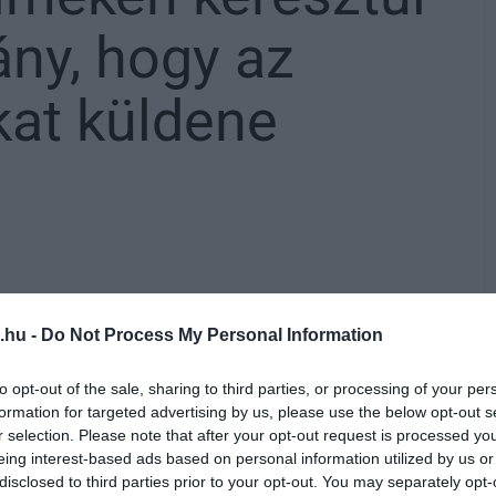
ány, hogy az
kat küldene
mpányához: Ukrajnában a hazájukat védő
agy lehetőség újabb hazugságokat
.hu -
Do Not Process My Personal Information
to opt-out of the sale, sharing to third parties, or processing of your per
formation for targeted advertising by us, please use the below opt-out s
r selection. Please note that after your opt-out request is processed y
eing interest-based ads based on personal information utilized by us or
an sajnos a legrosszabb forgatókönyv
disclosed to third parties prior to your opt-out. You may separately opt-