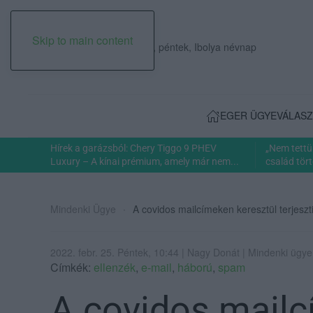
Skip to main content
2026. augusztus 07., péntek, Ibolya névnap
EGER ÜGYE
VÁLASZ
Hírek a garázsból: Chery Tiggo 9 PHEV
„Nem tettü
Luxury – A kínai prémium, amely már nem...
család tört
Mindenki Ügye
A covidos mailcímeken keresztül terjesz
2022. febr. 25. Péntek, 10:44 | Nagy Donát | Mindenki ügye
Címkék:
ellenzék
,
e-mail
,
háború
,
spam
A covidos mailc