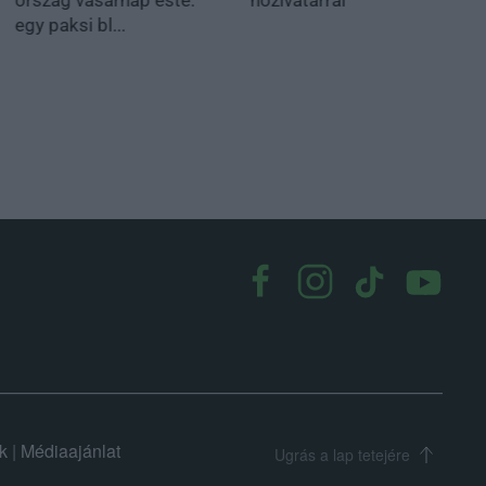
egy paksi bl...
k
|
Médiaajánlat
Ugrás a lap tetejére