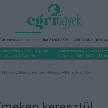
TÁS 2026
MINDENKI ÜGYE
RIASZTÓ
EGÉSZSÉG+
OTTHON & DESIGN
nk nyomást a fiunkra” – Egy egri
Új hűtőrendszer a Markhot Feren
énete, amely a Rapid Wi...
Kórházban: több mint 70 millió fori
ti a kormány, hogy az ellenzék katonákat küldene Ukrajnába
ímeken keresztül