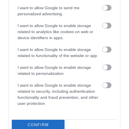
I want to allow Google to send me
personalized advertising.
TATA ELBŰVÖLŐ LÁTVÁNYOSSÁGAI,
AMIKÉRT ÉRDEMES MEGNÉZNI
I want to allow Google to enable storage
2026. augusztus 08
|
Promóció
related to analytics like cookies on web or
device identifiers in apps.
I want to allow Google to enable storage
TÖBB MINT EGY HÓNAP IS LEHET, MIRE
related to functionality of the website or app.
TELJESEN ÚJRAINDUL A P...
2026. augusztus 07
|
Mindenki ügye
I want to allow Google to enable storage
related to personalization.
I want to allow Google to enable storage
TANULJ NÉMETÜL OTTHONRÓL: A
related to security, including authentication
DIGITÁLIS TANULÁS ELŐNYEI
2026. augusztus 07
|
Promóció
functionality and fraud prevention, and other
user protection.
ÚJRAINDULNAK A KORÁBBAN
CONFIRM
LEÁLLÍTOTT SZOLGÁLTATÁSOK AZ EGRI...