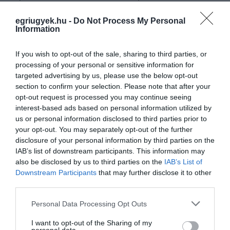
kialakulásához is, ezért szükséges a szigorúbb
egriugyek.hu -
Do Not Process My Personal
szabályozás. A javaslat több külföldi példát is
Information
követne.
If you wish to opt-out of the sale, sharing to third parties, or
indexkép: Getty Images
processing of your personal or sensitive information for
targeted advertising by us, please use the below opt-out
section to confirm your selection. Please note that after your
opt-out request is processed you may continue seeing
interest-based ads based on personal information utilized by
us or personal information disclosed to third parties prior to
Ne maradjon le a legfrissebb hírekről, kövessen
your opt-out. You may separately opt-out of the further
bennünket az EGRI ÜGYEK Google Hírek oldalán!
disclosure of your personal information by third parties on the
IAB’s list of downstream participants. This information may
also be disclosed by us to third parties on the
IAB’s List of
VISSZA A FŐOLDALRA
Downstream Participants
that may further disclose it to other
third parties.
Please note that this website/app uses one or more Google
Personal Data Processing Opt Outs
services and may gather and store information including but
not limited to your visit or usage behaviour. You may click to
I want to opt-out of the Sharing of my