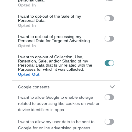
personal data.
grant or deny consent to Google and its third-party tags to
Opted In
use your data for below specified purposes in below Google
Legfrissebb híreink
consent section.
I want to opt-out of the Sale of my
Personal Data.
Opted In
I want to opt-out of processing my
35 PERCES TANÓRÁK ÉS KEVESEBB HÁZI
Personal Data for Targeted Advertising.
FELADAT JÖHET AZ ALSÓ ...
Opted In
2026. augusztus 08
|
Mindenki ügye
I want to opt-out of Collection, Use,
Retention, Sale, and/or Sharing of my
Personal Data that Is Unrelated with the
Purposes for which it was collected.
Opted Out
BAKA ANDRÁST JELÖLI KÖZTÁRSASÁGI
ELNÖKNEK A TISZA
2026. augusztus 08
|
Mindenki ügye
Google consents
I want to allow Google to enable storage
related to advertising like cookies on web or
device identifiers in apps.
ÚJ MAGYAR KÜLÜGYI STRATÉGIA KÉSZÜL,
TELJES SZAKÍTÁS JÖN A...
I want to allow my user data to be sent to
2026. augusztus 08
|
Mindenki ügye
Google for online advertising purposes.