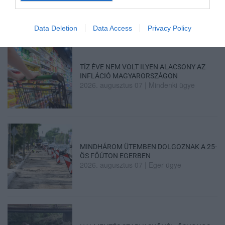
2026. augusztus 07
|
Eger ügye
Data Deletion
Data Access
Privacy Policy
TÍZ ÉVE NEM VOLT ILYEN ALACSONY AZ
INFLÁCIÓ MAGYARORSZÁGON
2026. augusztus 07
|
Mindenki ügye
MINDHÁROM ÜTEMBEN DOLGOZNAK A 25-
ÖS FŐÚTON EGERBEN
2026. augusztus 07
|
Eger ügye