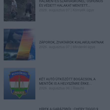
HALMENTÉS SZARVASKŐNÉL: ŐSHONOS
ÉS VÉDETT HALAKAT MENTETT...
2026. augusztus 07
|
Környék ügye
ZÁPOROK, ZIVATAROK KIALAKULHATNAK
2026. augusztus 07
|
Mindenki ügye
KÉT AUTÓ ÜTKÖZÖTT BOGÁCSON, A
MENTŐK IS A HELYSZÍNRE ÉRKE...
2026. augusztus 06
|
Riasztó
HÍREK A GARÁZSBÓL: CHERY TIGGO 9