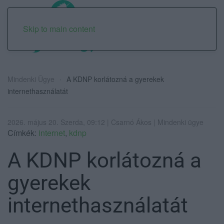
Skip to main content
Mindenki Ügye
A KDNP korlátozná a gyerekek
internethasználatát
2026. május 20. Szerda, 09:12 | Csarnó Ákos | Mindenki ügye
Címkék:
internet
,
kdnp
A KDNP korlátozná a
gyerekek
internethasználatát