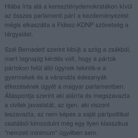
Hiába írta alá a kereszténydemokratákon kívül
az összes parlamenti párt a kezdeményezést
mégis elkaszálta a Fidesz-KDNP szövetség a
tárgyalást.
Szél Bernadett szerint kibújt a szög a zsákból,
mert tegnapig kérdés volt, hogy a pártok
pártokon felül álló ügynek tekintik-e a
gyermekek és a várandós édesanyák
étkezésének ügyét a magyar parlamentben.
Álláspontja szerint aki aláírta és megszavazta
a civilek javaslatát, az igen, aki viszont
leszavazta, az nem képes a saját pártpolitikai
csatáiból kimozdulni még egy ilyen klasszikus
"nemzeti minimum" ügyében sem.