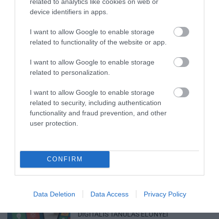
related to analytics like cookies on web or
device identifiers in apps.
I want to allow Google to enable storage
related to functionality of the website or app.
TATA ELBŰVÖLŐ LÁTVÁNYOSSÁGAI,
AMIKÉRT ÉRDEMES MEGNÉZNI
I want to allow Google to enable storage
2026. augusztus 08
|
Promóció
related to personalization.
I want to allow Google to enable storage
related to security, including authentication
functionality and fraud prevention, and other
user protection.
TÖBB MINT EGY HÓNAP IS LEHET, MIRE
TELJESEN ÚJRAINDUL A P...
2026. augusztus 07
|
Mindenki ügye
CONFIRM
Data Deletion
Data Access
Privacy Policy
TANULJ NÉMETÜL OTTHONRÓL: A
DIGITÁLIS TANULÁS ELŐNYEI