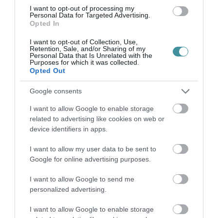
I want to opt-out of processing my
Personal Data for Targeted Advertising.
Opted In
35 PERCES TANÓRÁK ÉS KEVESEBB HÁZI
I want to opt-out of Collection, Use,
FELADAT JÖHET AZ ALSÓ ...
Retention, Sale, and/or Sharing of my
2026. augusztus 08
|
Mindenki ügye
Personal Data that Is Unrelated with the
Purposes for which it was collected.
Opted Out
Google consents
I want to allow Google to enable storage
BAKA ANDRÁST JELÖLI KÖZTÁRSASÁGI
related to advertising like cookies on web or
ELNÖKNEK A TISZA
device identifiers in apps.
2026. augusztus 08
|
Mindenki ügye
I want to allow my user data to be sent to
Google for online advertising purposes.
I want to allow Google to send me
personalized advertising.
ÚJ MAGYAR KÜLÜGYI STRATÉGIA KÉSZÜL,
TELJES SZAKÍTÁS JÖN A...
2026. augusztus 08
|
Mindenki ügye
I want to allow Google to enable storage