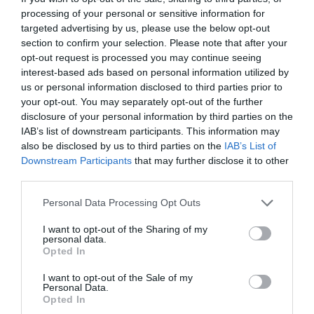
processing of your personal or sensitive information for
targeted advertising by us, please use the below opt-out
section to confirm your selection. Please note that after your
opt-out request is processed you may continue seeing
interest-based ads based on personal information utilized by
us or personal information disclosed to third parties prior to
your opt-out. You may separately opt-out of the further
disclosure of your personal information by third parties on the
Ne maradjon le a legfrissebb hírekről, kövessen
IAB’s list of downstream participants. This information may
bennünket az EGRI ÜGYEK Google Hírek oldalán!
also be disclosed by us to third parties on the
IAB’s List of
Downstream Participants
that may further disclose it to other
third parties.
VISSZA A FŐOLDALRA
Please note that this website/app uses one or more Google
Personal Data Processing Opt Outs
services and may gather and store information including but
not limited to your visit or usage behaviour. You may click to
I want to opt-out of the Sharing of my
personal data.
grant or deny consent to Google and its third-party tags to
Opted In
use your data for below specified purposes in below Google
consent section.
I want to opt-out of the Sale of my
Personal Data.
Opted In
Legfrissebb híreink