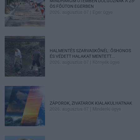
MINDHÁROM ÜTEMBEN DOLGOZNAK A 25-
ÖS FŐÚTON EGERBEN
2026. augusztus 07
|
Eger ügye
HALMENTÉS SZARVASKŐNÉL: ŐSHONOS
ÉS VÉDETT HALAKAT MENTETT...
2026. augusztus 07
|
Környék ügye
ZÁPOROK, ZIVATAROK KIALAKULHATNAK
2026. augusztus 07
|
Mindenki ügye