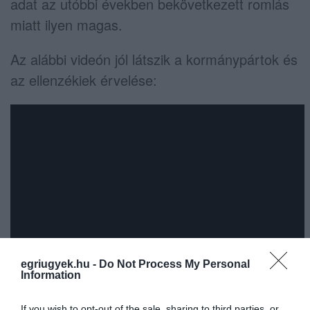
adat az utóbbi években bekövetkezett romlás
miatt ilyen magas.
Az alábbi videón jól látszik a kormánypártok és
az ellenzékiek érvelése:
egriugyek.hu -
Do Not Process My Personal
Information
If you wish to opt-out of the sale, sharing to third parties, or