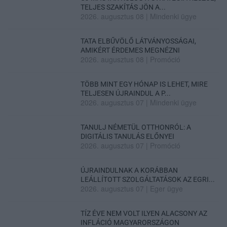
TELJES SZAKÍTÁS JÖN A...
2026. augusztus 08
|
Mindenki ügye
TATA ELBŰVÖLŐ LÁTVÁNYOSSÁGAI,
AMIKÉRT ÉRDEMES MEGNÉZNI
2026. augusztus 08
|
Promóció
TÖBB MINT EGY HÓNAP IS LEHET, MIRE
TELJESEN ÚJRAINDUL A P...
2026. augusztus 07
|
Mindenki ügye
TANULJ NÉMETÜL OTTHONRÓL: A
DIGITÁLIS TANULÁS ELŐNYEI
2026. augusztus 07
|
Promóció
ÚJRAINDULNAK A KORÁBBAN
LEÁLLÍTOTT SZOLGÁLTATÁSOK AZ EGRI...
2026. augusztus 07
|
Eger ügye
TÍZ ÉVE NEM VOLT ILYEN ALACSONY AZ
INFLÁCIÓ MAGYARORSZÁGON