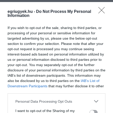
az intézmény számára a kultúra és a
egriugyek.hu -
Do Not Process My Personal
művészet nem csupán hagyomány, hanem
Information
egy élő örökség, amelyet felelősséggel és
If you wish to opt-out of the sale, sharing to third parties, or
küldetéstudattal ápolnak.
processing of your personal or sensitive information for
targeted advertising by us, please use the below opt-out
„Meggyőződésünk, hogy a tudomány és a
section to confirm your selection. Please note that after your
opt-out request is processed you may continue seeing
kultúra egymásra ható energiák, és
interest-based ads based on personal information utilized by
egymást erősítve maradandó értéket
us or personal information disclosed to third parties prior to
alkothatnak, valamint maradandó értéket
your opt-out. You may separately opt-out of the further
disclosure of your personal information by third parties on the
ápolhatunk ebben az egymásra ható két
IAB’s list of downstream participants. This information may
energiában.”
also be disclosed by us to third parties on the
IAB’s List of
Downstream Participants
that may further disclose it to other
third parties.
-mondta el Dr. Pajtókné Dr. Tari Ilona.
Please note that this website/app uses one or more Google
Hozzátette, a díj elnyerése inspiráció arra,
Personal Data Processing Opt Outs
services and may gather and store information including but
hogy az intézmény a jövőben is ápolója legyen
not limited to your visit or usage behaviour. You may click to
I want to opt-out of the Sharing of my