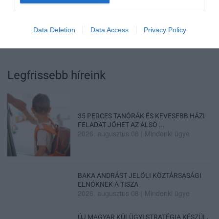
Data Deletion
Data Access
Privacy Policy
Legfrissebb híreink
35 PERCES TANÓRÁK ÉS KEVESEBB HÁZI
FELADAT JÖHET AZ ALSÓ ...
2026. augusztus 08
|
Mindenki ügye
BAKA ANDRÁST JELÖLI KÖZTÁRSASÁGI
ELNÖKNEK A TISZA
2026. augusztus 08
|
Mindenki ügye
ÚJ MAGYAR KÜLÜGYI STRATÉGIA KÉSZÜL,