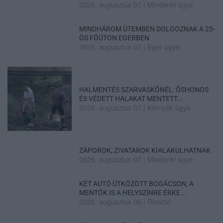
2026. augusztus 07
|
Mindenki ügye
MINDHÁROM ÜTEMBEN DOLGOZNAK A 25-
ÖS FŐÚTON EGERBEN
2026. augusztus 07
|
Eger ügye
HALMENTÉS SZARVASKŐNÉL: ŐSHONOS
ÉS VÉDETT HALAKAT MENTETT...
2026. augusztus 07
|
Környék ügye
ZÁPOROK, ZIVATAROK KIALAKULHATNAK
2026. augusztus 07
|
Mindenki ügye
KÉT AUTÓ ÜTKÖZÖTT BOGÁCSON, A
MENTŐK IS A HELYSZÍNRE ÉRKE...
2026. augusztus 06
|
Riasztó