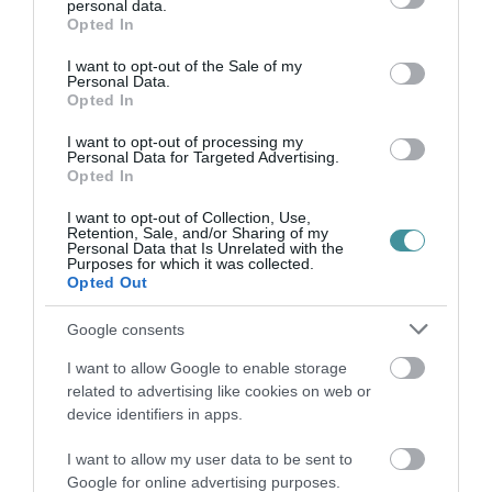
personal data.
a magyar és a nemzetközi kulturális életnek.
grant or deny consent to Google and its third-party tags to
Opted In
use your data for below specified purposes in below Google
Továbbá az egyetem minden munkatársának
consent section.
I want to opt-out of the Sale of my
és hallgatójának megköszönte azt a munkát,
Personal Data.
Opted In
amely hozzájárult a kitüntetés elnyeréséhez.
I want to opt-out of processing my
Personal Data for Targeted Advertising.
Az egyetem további két kategóriában is a
Opted In
döntősök között szerepelt: a karitatív
I want to opt-out of Collection, Use,
tevékenység területén, valamint a sikeres
Retention, Sale, and/or Sharing of my
Personal Data that Is Unrelated with the
Purposes for which it was collected.
felvételi kampány megvalósításáért. Az
Opted Out
elismerést és a 10 millió forintos támogatást az
Google consents
egri egyetem képviselői Dr. Patjtókné Dr. Tari
Ilona, rektor, Dr. Váczy Kálmán Zoltán,
I want to allow Google to enable storage
related to advertising like cookies on web or
általános rektorhelyettes, és Elek Liliána az
device identifiers in apps.
EHÖK elnöke vették át.
I want to allow my user data to be sent to
Google for online advertising purposes.