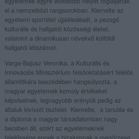
egyetemek egyre előkelőbb helyet foglaljanak
el a nemzetközi rangsorokban. Kiemelte az
egyetemi sportélet újjáéledését, a pezsgő
kulturális és hallgatói közösségi életet,
valamint a dinamikusan növekvő külföldi
hallgatói létszámot.
Varga-Bajusz Veronika, a Kulturális és
Innovációs Minisztérium felsőoktatásért felelős
államtitkára beszédében hangsúlyozta, a
magyar egyetemek komoly értékeket
képviselnek, legnagyobb erényük pedig az
általuk kivívott tisztelet. Kiemelte, a tanulás és
a diploma a magyar társadalomban nagy
becsben áll, ezért az egyetemeknek
felelőssége ennek a bizalomnak a megőrzése.