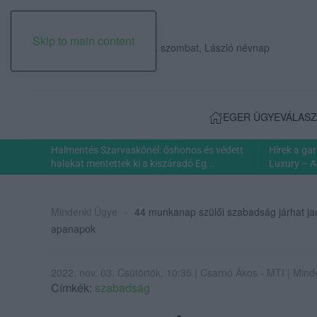
Skip to main content
2026. augusztus 08., szombat, László névnap
EGER ÜGYE
VÁLASZ
Halmentés Szarvaskőnél: őshonos és védett
Hírek a ga
halakat mentettek ki a kiszáradó Eg...
Luxury – A
Mindenki Ügye
44 munkanap szülői szabadság járhat ja
apanapok
2022. nov. 03. Csütörtök, 10:35 | Csarnó Ákos - MTI | Mind
Címkék:
szabadság