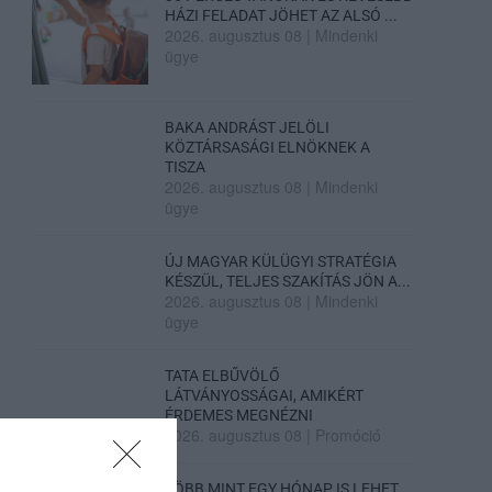
HÁZI FELADAT JÖHET AZ ALSÓ ...
2026. augusztus 08
|
Mindenki
ügye
BAKA ANDRÁST JELÖLI
KÖZTÁRSASÁGI ELNÖKNEK A
TISZA
2026. augusztus 08
|
Mindenki
ügye
ÚJ MAGYAR KÜLÜGYI STRATÉGIA
KÉSZÜL, TELJES SZAKÍTÁS JÖN A...
2026. augusztus 08
|
Mindenki
ügye
TATA ELBŰVÖLŐ
LÁTVÁNYOSSÁGAI, AMIKÉRT
ÉRDEMES MEGNÉZNI
2026. augusztus 08
|
Promóció
TÖBB MINT EGY HÓNAP IS LEHET,