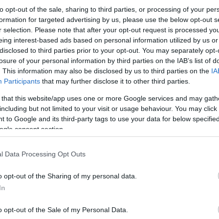
a, azaz az érintettek gyermekük születése
to opt-out of the sale, sharing to third parties, or processing of your per
hetnek. Gyermeke hároméves koráig ezentúl
formation for targeted advertising by us, please use the below opt-out s
r selection. Please note that after your opt-out request is processed y
eg a munkavállalót, amit kérésének
eing interest-based ads based on personal information utilized by us or
ója - ismerteti a
minisztérium
.
disclosed to third parties prior to your opt-out. You may separately opt-
losure of your personal information by third parties on the IAB’s list of
 az „apanapok” számai, és az érintettek
. This information may also be disclosed by us to third parties on the
IA
Participants
that may further disclose it to other third parties.
, hanem 10 kivehető munkanappal
 that this website/app uses one or more Google services and may gath
a munkáltató nem köteles teljes bért adni a
including but not limited to your visit or usage behaviour. You may click 
 to Google and its third-party tags to use your data for below specifi
ogle consent section.
unkanapjára távolléti díjra, a hatodik
alékára jogosult
” – fogalmaz a tervezet.
l Data Processing Opt Outs
o opt-out of the Sharing of my personal data.
szabadság átültetéséről is, ennek
In
y vele egy háztartásban élő személy súlyos
ljebb 5 munkanapra mentesülhet a
o opt-out of the Sale of my Personal Data.