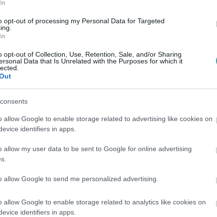
In
lezettsége alól.
to opt-out of processing my Personal Data for Targeted
eltételeik biztosítása érdekében a
ing.
In
kavégzési hely és munkarend módosítását, a
o opt-out of Collection, Use, Retention, Sale, and/or Sharing
 való foglalkoztatásukat. A közlemény
ersonal Data that Is Unrelated with the Purposes for which it
lected.
ő, indoklással ellátott, írásos kérelmükre a
Out
írásban válaszolni.
consents
kről szóló irányelv átültetésével a
o allow Google to enable storage related to advertising like cookies on
zletesebb információkat kell majd nyújtaniuk.
evice identifiers in apps.
talmazó tájékoztatót a jelenlegi 15 helyett már
o allow my user data to be sent to Google for online advertising
 változásról pedig legkésőbb annak napján
s.
to allow Google to send me personalized advertising.
 a törvénycsomagnak az a rendelkezése,
o allow Google to enable storage related to analytics like cookies on
beosztás kollektív szerződéssel is csak
evice identifiers in apps.