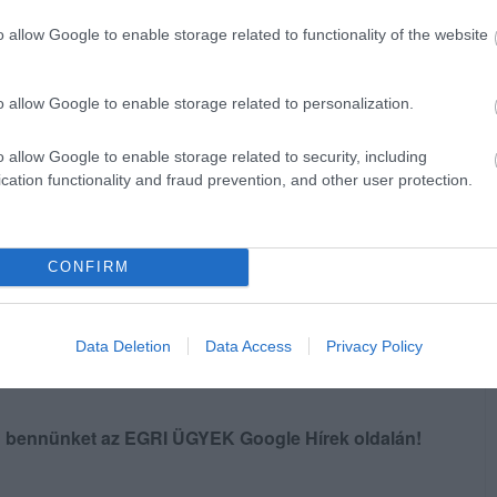
változtatható meg.
o allow Google to enable storage related to functionality of the website
lenik meg a javaslatban, hogy a
a a munkaköri feladatok teljesítéséhez
o allow Google to enable storage related to personalization.
épzéseket.
o allow Google to enable storage related to security, including
cation functionality and fraud prevention, and other user protection.
elfogadásuk esetén 2023. január elsejétől
CONFIRM
Data Deletion
Data Access
Privacy Policy
en bennünket az EGRI ÜGYEK Google Hírek oldalán!