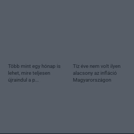
Több mint egy hónap is
Tíz éve nem volt ilyen
lehet, mire teljesen
alacsony az infláció
újraindul a p...
Magyarországon