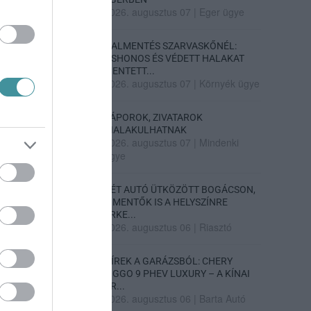
2026. augusztus 07
|
Eger ügye
HALMENTÉS SZARVASKŐNÉL:
ŐSHONOS ÉS VÉDETT HALAKAT
MENTETT...
2026. augusztus 07
|
Környék ügye
ZÁPOROK, ZIVATAROK
KIALAKULHATNAK
2026. augusztus 07
|
Mindenki
ügye
KÉT AUTÓ ÜTKÖZÖTT BOGÁCSON,
A MENTŐK IS A HELYSZÍNRE
ÉRKE...
2026. augusztus 06
|
Riasztó
HÍREK A GARÁZSBÓL: CHERY
TIGGO 9 PHEV LUXURY – A KÍNAI
PR...
2026. augusztus 06
|
Barta Autó