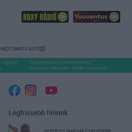
KIKÖTŐ
BARTA AUTÓ
– Egy egri
Új hűtőrendszer a Markhot Ferenc
...
Kórházban: több mint 70 millió forintos fejl...
Legfrissebb híreink
35 PERCES TANÓRÁK ÉS KEVESEBB