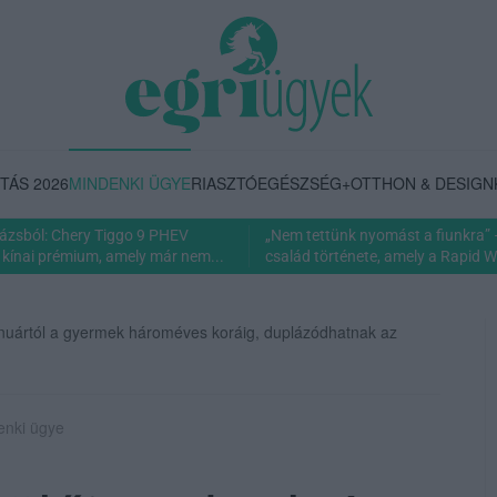
TÁS 2026
MINDENKI ÜGYE
RIASZTÓ
EGÉSZSÉG+
OTTHON & DESIGN
rázsból: Chery Tiggo 9 PHEV
„Nem tettünk nyomást a fiunkra” 
 kínai prémium, amely már nem...
család története, amely a Rapid Wi
nuártól a gyermek hároméves koráig, duplázódhatnak az
enki ügye