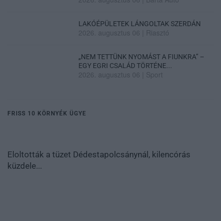
LAKÓÉPÜLETEK LÁNGOLTAK SZERDÁN
2026. augusztus 06
|
Riasztó
„NEM TETTÜNK NYOMÁST A FIUNKRA” –
EGY EGRI CSALÁD TÖRTÉNE...
2026. augusztus 06
|
Sport
FRISS 10 KÖRNYÉK ÜGYE
Eloltották a tüzet Dédestapolcsánynál, kilencórás
küzdele...