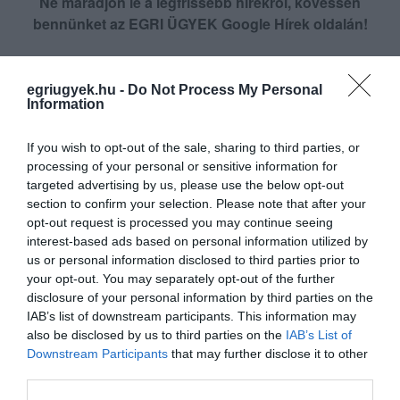
Ne maradjon le a legfrissebb hírekről, kövessen
bennünket az EGRI ÜGYEK Google Hírek oldalán!
VISSZA A FŐOLDALRA
egriugyek.hu -
Do Not Process My Personal
Information
If you wish to opt-out of the sale, sharing to third parties, or
processing of your personal or sensitive information for
targeted advertising by us, please use the below opt-out
section to confirm your selection. Please note that after your
opt-out request is processed you may continue seeing
Legfrissebb híreink
interest-based ads based on personal information utilized by
us or personal information disclosed to third parties prior to
your opt-out. You may separately opt-out of the further
disclosure of your personal information by third parties on the
ÚJ MAGYAR KÜLÜGYI STRATÉGIA KÉSZÜL,
IAB’s list of downstream participants. This information may
TELJES SZAKÍTÁS JÖN A...
also be disclosed by us to third parties on the
IAB’s List of
2026. augusztus 08
|
Mindenki ügye
Downstream Participants
that may further disclose it to other
third parties.