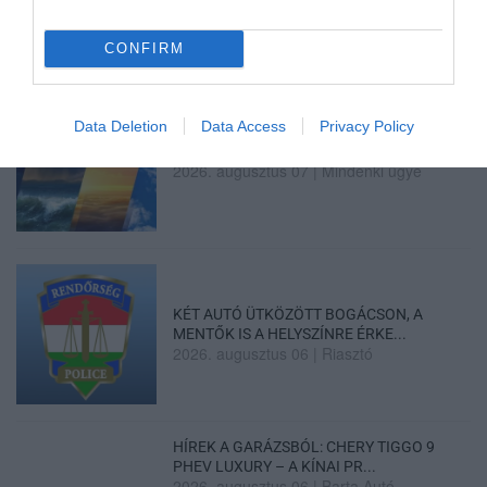
2026. augusztus 07
|
Környék ügye
CONFIRM
Data Deletion
Data Access
Privacy Policy
ZÁPOROK, ZIVATAROK KIALAKULHATNAK
2026. augusztus 07
|
Mindenki ügye
KÉT AUTÓ ÜTKÖZÖTT BOGÁCSON, A
MENTŐK IS A HELYSZÍNRE ÉRKE...
2026. augusztus 06
|
Riasztó
HÍREK A GARÁZSBÓL: CHERY TIGGO 9
PHEV LUXURY – A KÍNAI PR...
2026. augusztus 06
|
Barta Autó