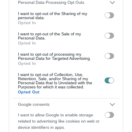
Please note that this website/app uses one or more Google
Personal Data Processing Opt Outs
TATA ELBŰVÖLŐ LÁTVÁNYOSSÁGAI,
services and may gather and store information including but
AMIKÉRT ÉRDEMES MEGNÉZNI
not limited to your visit or usage behaviour. You may click to
I want to opt-out of the Sharing of my
2026. augusztus 08
|
Promóció
personal data.
grant or deny consent to Google and its third-party tags to
Opted In
use your data for below specified purposes in below Google
consent section.
I want to opt-out of the Sale of my
Personal Data.
TÖBB MINT EGY HÓNAP IS LEHET, MIRE
Opted In
TELJESEN ÚJRAINDUL A P...
2026. augusztus 07
|
Mindenki ügye
I want to opt-out of processing my
Personal Data for Targeted Advertising.
Opted In
I want to opt-out of Collection, Use,
TANULJ NÉMETÜL OTTHONRÓL: A
Retention, Sale, and/or Sharing of my
Personal Data that Is Unrelated with the
DIGITÁLIS TANULÁS ELŐNYEI
Purposes for which it was collected.
2026. augusztus 07
|
Promóció
Opted Out
Google consents
ÚJRAINDULNAK A KORÁBBAN
I want to allow Google to enable storage
LEÁLLÍTOTT SZOLGÁLTATÁSOK AZ EGRI...
related to advertising like cookies on web or
2026. augusztus 07
|
Eger ügye
device identifiers in apps.