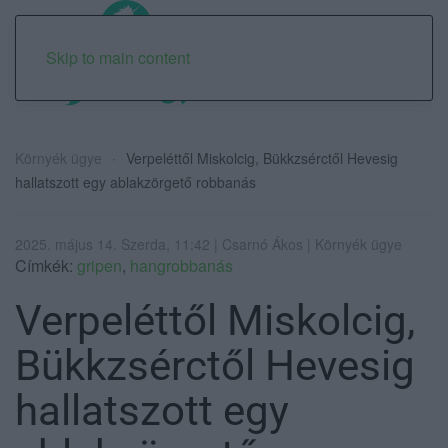
Skip to main content
Környék ügye
Verpeléttől Miskolcig, Bükkzsérctől Hevesig
hallatszott egy ablakzörgető robbanás
2025. május 14. Szerda, 11:42 | Csarnó Ákos | Környék ügye
Címkék:
gripen
,
hangrobbanás
Verpeléttől Miskolcig,
Bükkzsérctől Hevesig
hallatszott egy