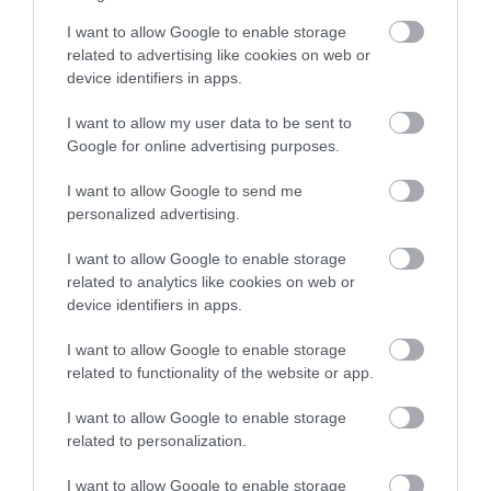
I want to allow Google to enable storage
Legfrissebb híreink
related to advertising like cookies on web or
device identifiers in apps.
I want to allow my user data to be sent to
ÜLVE MARADTAK A MI HAZÁNK
Google for online advertising purposes.
KÉPVISELŐI A ROMA HOLOKAUSZT ÁL...
2026. augusztus 10
|
Mindenki ügye
I want to allow Google to send me
personalized advertising.
I want to allow Google to enable storage
KÖZELEDIK A VÉGE, UTOLSÓ
related to analytics like cookies on web or
MUNKÁLATOKBA KEZDŐD A VÍZMŰ A 25...
device identifiers in apps.
2026. augusztus 10
|
Eger ügye
I want to allow Google to enable storage
related to functionality of the website or app.
CSILLAGFÉNY MOZI & PIKNIK:
I want to allow Google to enable storage
BOROZÁSSAL, SZABADTÉRI MOZIVAL...
related to personalization.
2026. augusztus 10
|
Programok
I want to allow Google to enable storage