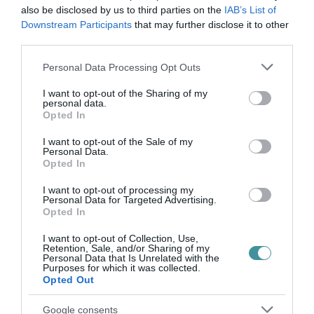
gyorsforgalmi úton is zajlik majd felújítás (M15,
also be disclosed by us to third parties on the
IAB’s List of
Downstream Participants
that may further disclose it to other
M85, M86, M30, M4, M70, M8).
third parties.
indexkép: Getty Images
Please note that this website/app uses one or more Google
Personal Data Processing Opt Outs
services and may gather and store information including but
not limited to your visit or usage behaviour. You may click to
I want to opt-out of the Sharing of my
personal data.
grant or deny consent to Google and its third-party tags to
Opted In
use your data for below specified purposes in below Google
consent section.
I want to opt-out of the Sale of my
Personal Data.
Ne maradjon le a legfrissebb hírekről, kövessen
Opted In
bennünket az EGRI ÜGYEK Google Hírek oldalán!
I want to opt-out of processing my
Personal Data for Targeted Advertising.
Opted In
VISSZA A FŐOLDALRA
I want to opt-out of Collection, Use,
Retention, Sale, and/or Sharing of my
Personal Data that Is Unrelated with the
Purposes for which it was collected.
Opted Out
Google consents