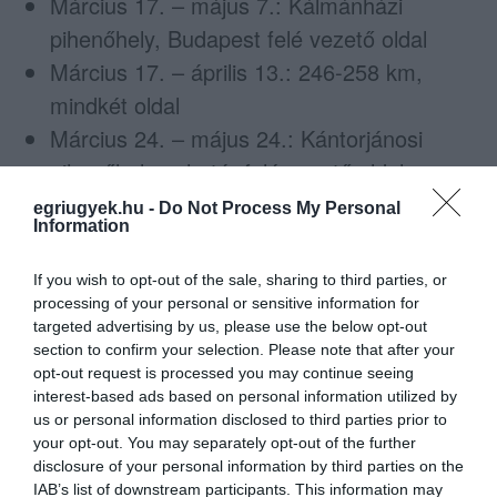
Március 17. – május 7.: Kálmánházi
pihenőhely, Budapest felé vezető oldal
Március 17. – április 13.: 246-258 km,
mindkét oldal
Március 24. – május 24.: Kántorjánosi
pihenőhely, a határ felé vezető oldal
egriugyek.hu -
Do Not Process My Personal
A felújítás idején a munkaterületeknél
60 km/h
Information
sebességkorlátozás lép életbe
, és egyes
If you wish to opt-out of the sale, sharing to third parties, or
szakaszokon sávlezárások, sávelhúzások,
processing of your personal or sensitive information for
valamint torlódások is várhatók. Bizonyos
targeted advertising by us, please use the below opt-out
section to confirm your selection. Please note that after your
helyeken terelőutakra irányíthatják a forgalmat.
opt-out request is processed you may continue seeing
interest-based ads based on personal information utilized by
Az MKIF korábban jelezte, hogy 2025-ben az
us or personal information disclosed to third parties prior to
M3, M7, M1 és M35 autópályákon lesz a
your opt-out. You may separately opt-out of the further
disclosure of your personal information by third parties on the
legtöbb munkálat, emellett további hét
IAB’s list of downstream participants. This information may