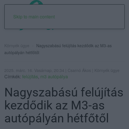
Skip to main content
Környék ügye
Nagyszabású felújítás kezdődik az M3-as
autópályán hétfőtől
2025. márc. 16. Vasárnap, 20:34 | Csarnó Ákos | Környék ügye
Címkék:
felújítás
,
m3 autópálya
Nagyszabású felújítás
kezdődik az M3-as
autópályán hétfőtől