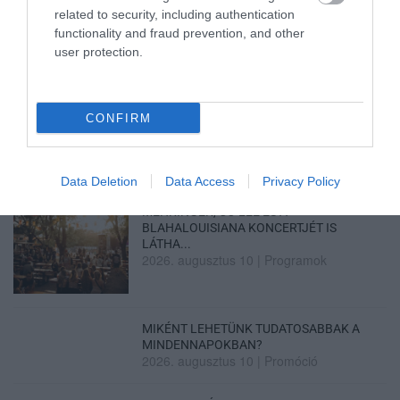
related to security, including authentication
functionality and fraud prevention, and other
user protection.
VIZET VISZNEK A VADAKNAK A BÜKK-
FENNSÍKRA – A TARTÓS SZÁR...
2026. augusztus 10
|
Zöld hírek
CONFIRM
Data Deletion
Data Access
Privacy Policy
MEHRINGER, CO LEE ÉS A
BLAHALOUISIANA KONCERTJÉT IS
LÁTHA...
2026. augusztus 10
|
Programok
MIKÉNT LEHETÜNK TUDATOSABBAK A
MINDENNAPOKBAN?
2026. augusztus 10
|
Promóció