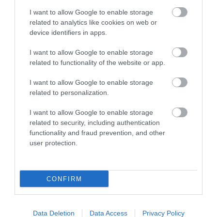
I want to allow Google to enable storage
related to analytics like cookies on web or
device identifiers in apps.
Legfrissebb híreink
I want to allow Google to enable storage
related to functionality of the website or app.
MINDHÁROM ÜTEMBEN DOLGOZNAK A 25-
I want to allow Google to enable storage
ÖS FŐÚTON EGERBEN
related to personalization.
2026. augusztus 07
|
Eger ügye
I want to allow Google to enable storage
related to security, including authentication
functionality and fraud prevention, and other
user protection.
HALMENTÉS SZARVASKŐNÉL: ŐSHONOS
ÉS VÉDETT HALAKAT MENTETT...
2026. augusztus 07
|
Környék ügye
CONFIRM
Data Deletion
Data Access
Privacy Policy