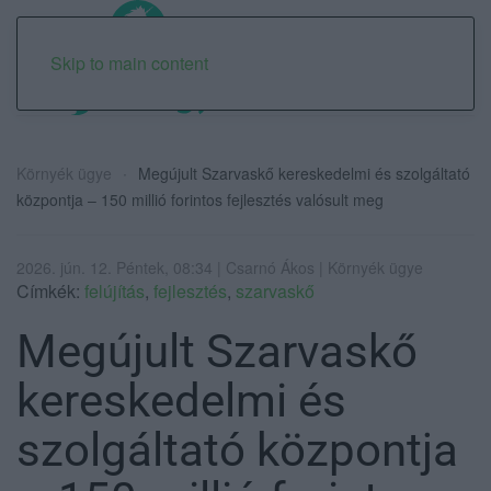
Skip to main content
Környék ügye
Megújult Szarvaskő kereskedelmi és szolgáltató
központja – 150 millió forintos fejlesztés valósult meg
2026. jún. 12. Péntek, 08:34 | Csarnó Ákos | Környék ügye
Címkék:
felújítás
,
fejlesztés
,
szarvaskő
Megújult Szarvaskő
kereskedelmi és
szolgáltató központja