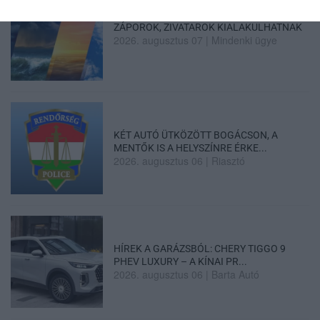
ZÁPOROK, ZIVATAROK KIALAKULHATNAK
2026. augusztus 07
|
Mindenki ügye
KÉT AUTÓ ÜTKÖZÖTT BOGÁCSON, A
MENTŐK IS A HELYSZÍNRE ÉRKE...
2026. augusztus 06
|
Riasztó
HÍREK A GARÁZSBÓL: CHERY TIGGO 9
PHEV LUXURY – A KÍNAI PR...
2026. augusztus 06
|
Barta Autó