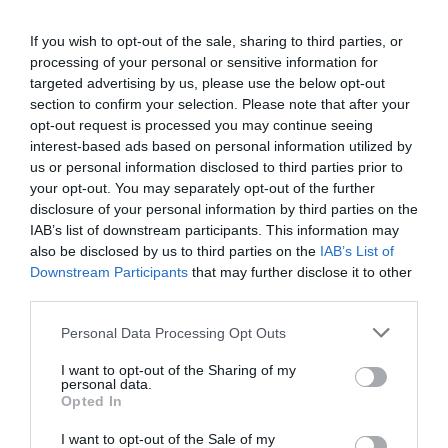
található fejlesztés nemcsak a helyi lakosság
számára jelent előrelépést, hanem a turisták
If you wish to opt-out of the sale, sharing to third parties, or
számára is magasabb színvonalú
processing of your personal or sensitive information for
targeted advertising by us, please use the below opt-out
szolgáltatásokat kínál.
section to confirm your selection. Please note that after your
opt-out request is processed you may continue seeing
A beruházás emellett hozzájárul a településkép
interest-based ads based on personal information utilized by
javításához és a község vonzerejének
us or personal information disclosed to third parties prior to
your opt-out. You may separately opt-out of the further
növeléséhez is.
disclosure of your personal information by third parties on the
IAB’s list of downstream participants. This information may
A projekt eredményeként Szarvaskő egy
also be disclosed by us to third parties on the
IAB’s List of
Downstream Participants
that may further disclose it to other
korszerű, esztétikus és energiahatékony
third parties.
kereskedelmi-szolgáltató központtal
Please note that this website/app uses one or more Google
Personal Data Processing Opt Outs
gazdagodott, amely egyszerre szolgálja a helyi
services and may gather and store information including but
közösség és az ide érkező vendégek igényeit,
not limited to your visit or usage behaviour. You may click to
I want to opt-out of the Sharing of my
personal data.
grant or deny consent to Google and its third-party tags to
miközben erősíti a település gazdasági
Opted In
use your data for below specified purposes in below Google
fejlődését.
consent section.
I want to opt-out of the Sale of my