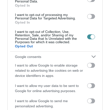
Personal Data.
Opted In
A fejlesztés a Széchenyi Terv Plusz program
keretében, az Európai Unió támogatásával és
I want to opt-out of processing my
Personal Data for Targeted Advertising.
a Magyar Állam társfinanszírozásával valósult
Opted In
meg.
I want to opt-out of Collection, Use,
Retention, Sale, and/or Sharing of my
Personal Data that Is Unrelated with the
Purposes for which it was collected.
Opted Out
Google consents
Ne maradjon le a legfrissebb hírekről, kövessen
I want to allow Google to enable storage
bennünket az EGRI ÜGYEK Google Hírek oldalán!
related to advertising like cookies on web or
device identifiers in apps.
I want to allow my user data to be sent to
VISSZA A FŐOLDALRA
Google for online advertising purposes.
I want to allow Google to send me
personalized advertising.