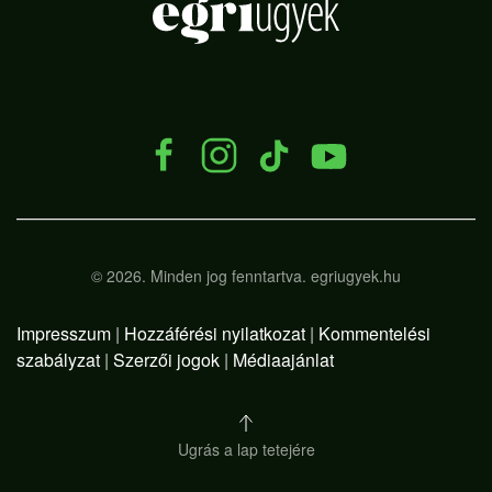
.
©
2026.
Minden jog fenntartva. egriugyek.hu
Impresszum
|
Hozzáférési nyilatkozat
|
Kommentelési
szabályzat
|
Szerzői jogok
|
Médiaajánlat
Ugrás a lap tetejére