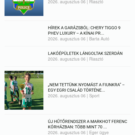
2026. augusztus 06
|
Riasztó
HÍREK A GARÁZSBÓL: CHERY TIGGO 9
PHEV LUXURY – A KÍNAI PR...
2026. augusztus 06
|
Barta Autó
LAKÓÉPÜLETEK LÁNGOLTAK SZERDÁN
2026. augusztus 06
|
Riasztó
„NEM TETTÜNK NYOMÁST A FIUNKRA” –
EGY EGRI CSALÁD TÖRTÉNE...
2026. augusztus 06
|
Sport
ÚJ HŰTŐRENDSZER A MARKHOT FERENC
KÓRHÁZBAN: TÖBB MINT 70 ...
2026. augusztus 06
|
Eger ügye