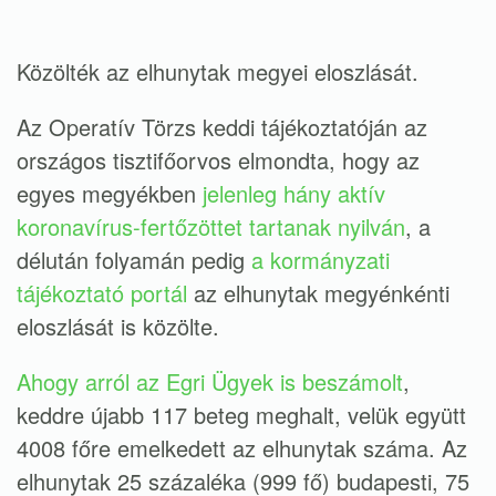
Közölték az elhunytak megyei eloszlását.
Az Operatív Törzs keddi tájékoztatóján az
országos tisztifőorvos elmondta, hogy az
egyes megyékben
jelenleg hány aktív
koronavírus-fertőzöttet tartanak nyilván
, a
délután folyamán pedig
a kormányzati
tájékoztató portál
az elhunytak megyénkénti
eloszlását is közölte.
Ahogy arról az Egri Ügyek is beszámolt
,
keddre újabb 117 beteg meghalt, velük együtt
4008 főre emelkedett az elhunytak száma. Az
elhunytak 25 százaléka (999 fő) budapesti, 75