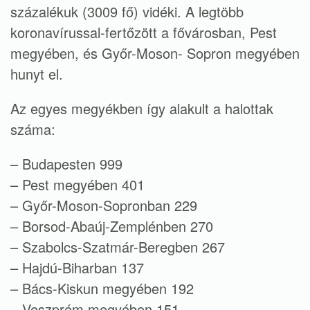
százalékuk (3009 fő) vidéki. A legtöbb
koronavírussal-fertőzött a fővárosban, Pest
megyében, és Győr-Moson- Sopron megyében
hunyt el.
Az egyes megyékben így alakult a halottak
száma:
– Budapesten 999
– Pest megyében 401
– Győr-Moson-Sopronban 229
– Borsod-Abaúj-Zemplénben 270
– Szabolcs-Szatmár-Beregben 267
– Hajdú-Biharban 137
– Bács-Kiskun megyében 192
– Veszprém megyében 151