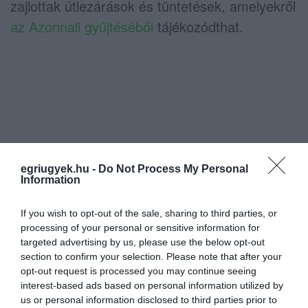
zajlottak útlezárások és tüntetések, amelyekről
az Azonnali gyűjtéséből
tájékozódthat.
egriugyek.hu -
Do Not Process My Personal
Information
If you wish to opt-out of the sale, sharing to third parties, or
processing of your personal or sensitive information for
Ne maradjon le a legfrissebb hírekről, kövessen
targeted advertising by us, please use the below opt-out
bennünket az EGRI ÜGYEK Google Hírek oldalán!
section to confirm your selection. Please note that after your
opt-out request is processed you may continue seeing
interest-based ads based on personal information utilized by
us or personal information disclosed to third parties prior to
VISSZA A FŐOLDALRA