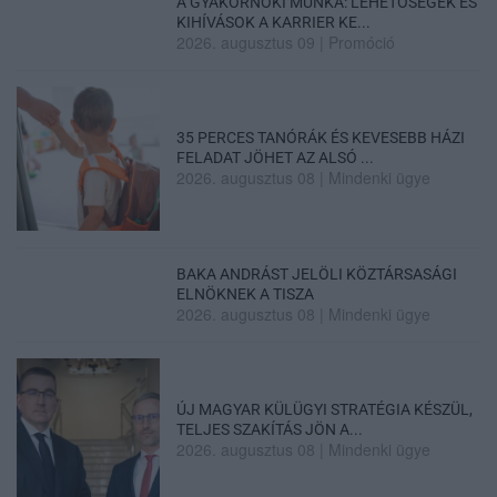
A GYAKORNOKI MUNKA: LEHETŐSÉGEK ÉS
KIHÍVÁSOK A KARRIER KE...
2026. augusztus 09
|
Promóció
35 PERCES TANÓRÁK ÉS KEVESEBB HÁZI
FELADAT JÖHET AZ ALSÓ ...
2026. augusztus 08
|
Mindenki ügye
BAKA ANDRÁST JELÖLI KÖZTÁRSASÁGI
ELNÖKNEK A TISZA
2026. augusztus 08
|
Mindenki ügye
ÚJ MAGYAR KÜLÜGYI STRATÉGIA KÉSZÜL,
TELJES SZAKÍTÁS JÖN A...
2026. augusztus 08
|
Mindenki ügye