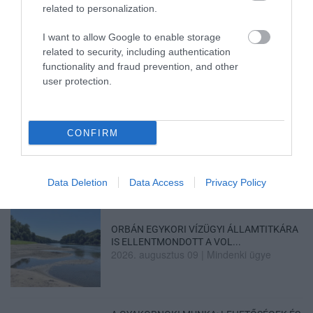
related to personalization.
AZ ENDODONCIÁBAN
I want to allow Google to enable storage
NÉLKÜLÖZHETETLEN ESZKÖZÖK
related to security, including authentication
2026. augusztus 09
|
Promóció
functionality and fraud prevention, and other
user protection.
ITTASAN RANDALÍROZOTT EGER
BELVÁROSÁBAN: ÜZLETEK KIRAKATA...
CONFIRM
2026. augusztus 09
|
Riasztó
Data Deletion
Data Access
Privacy Policy
ORBÁN EGYKORI VÍZÜGYI ÁLLAMTITKÁRA
IS ELLENTMONDOTT A VOL...
2026. augusztus 09
|
Mindenki ügye