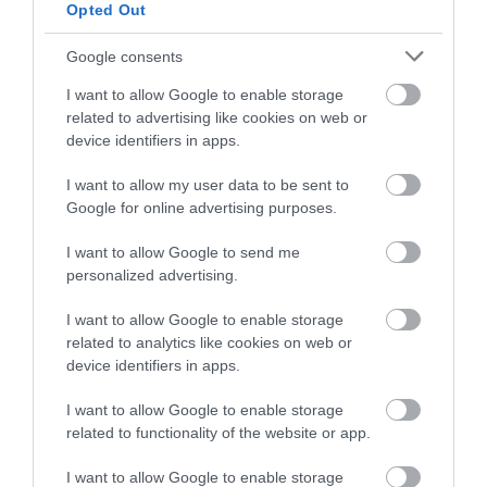
2026. augusztus 10
|
Mindenki ügye
Opted Out
Google consents
I want to allow Google to enable storage
MAGYAR PÉTERÉK A MARGITSZIGETEN
related to advertising like cookies on web or
TALÁLKOZNAK A TISZA AKTIV...
2026. augusztus 10
|
Mindenki ügye
device identifiers in apps.
I want to allow my user data to be sent to
Google for online advertising purposes.
FORRADALMI ÚJÍTÁSOK A JÖVŐ
ELEKTROMOS KERÉKPÁRJAIBAN
I want to allow Google to send me
2026. augusztus 10
|
Promóció
personalized advertising.
I want to allow Google to enable storage
related to analytics like cookies on web or
device identifiers in apps.
ELEKTROMOS ROLLERREL SZENVEDETT
I want to allow Google to enable storage
SÚLYOS BALESETET EGY FÉRF...
related to functionality of the website or app.
2026. augusztus 10
|
Riasztó
I want to allow Google to enable storage