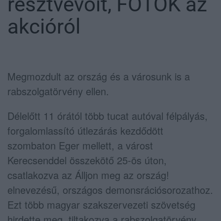
résztvevőit, FOTÓK az
akcióról
Megmozdult az ország és a városunk is a
rabszolgatörvény ellen.
Délelőtt 11 órától több tucat autóval félpályás,
forgalomlassító útlezárás kezdődött
szombaton Eger mellett, a várost
Kerecsenddel összekötő 25-ös úton,
csatlakozva az Álljon meg az ország!
elnevezésű, országos demonsrációsorozathoz.
Ezt több magyar szakszervezeti szövetség
hirdette meg, tiltakozva a rabszolgatörvény