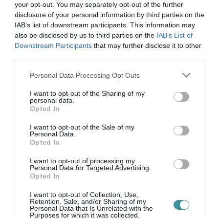
your opt-out. You may separately opt-out of the further
disclosure of your personal information by third parties on the
IAB’s list of downstream participants. This information may
also be disclosed by us to third parties on the
IAB’s List of
Downstream Participants
that may further disclose it to other
third parties.
Please note that this website/app uses one or more Google
Personal Data Processing Opt Outs
Legfrissebb híreink
services and may gather and store information including but
not limited to your visit or usage behaviour. You may click to
I want to opt-out of the Sharing of my
personal data.
A MESTERSÉGES INTELLIGENCIA
grant or deny consent to Google and its third-party tags to
Opted In
MINDENNAPI ÁTALAKULÁSA
use your data for below specified purposes in below Google
2026. augusztus 10
|
Promóció
consent section.
I want to opt-out of the Sale of my
Personal Data.
Opted In
ÚJ MOBILALKALMAZÁS ERŐSÍTI EGER
TURIZMUSÁT: ELKÉSZÜLT A V...
2026. augusztus 10
|
Eger ügye
I want to opt-out of processing my
Personal Data for Targeted Advertising.
Opted In
I want to opt-out of Collection, Use,
Retention, Sale, and/or Sharing of my
HÉTFŐ ESTÉTŐL ÚJABB TURBINA TERMEL
Personal Data that Is Unrelated with the
ÁRAMOT PAKSON
Purposes for which it was collected.