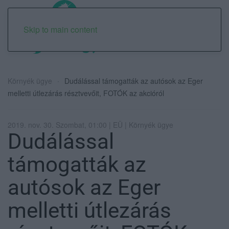
Skip to main content
Környék ügye
Dudálással támogatták az autósok az Eger
melletti útlezárás résztvevőit, FOTÓK az akcióról
2019. nov. 30. Szombat, 01:00 | EÜ | Környék ügye
Dudálással
támogatták az
autósok az Eger
melletti útlezárás