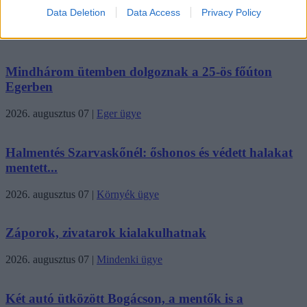
Magyarországon
Data Deletion
Data Access
Privacy Policy
2026. augusztus 07
|
Mindenki ügye
Mindhárom ütemben dolgoznak a 25-ös főúton
Egerben
2026. augusztus 07
|
Eger ügye
Halmentés Szarvaskőnél: őshonos és védett halakat
mentett...
2026. augusztus 07
|
Környék ügye
Záporok, zivatarok kialakulhatnak
2026. augusztus 07
|
Mindenki ügye
Két autó ütközött Bogácson, a mentők is a