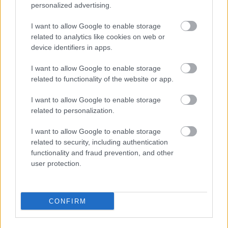
megnézni
personalized advertising.
2026. augusztus 08
|
Promóció
I want to allow Google to enable storage
related to analytics like cookies on web or
device identifiers in apps.
Több mint egy hónap is lehet, mire teljesen
újraindul a p...
I want to allow Google to enable storage
related to functionality of the website or app.
2026. augusztus 07
|
Mindenki ügye
I want to allow Google to enable storage
related to personalization.
Tanulj németül otthonról: a digitális tanulás előnyei
I want to allow Google to enable storage
2026. augusztus 07
|
Promóció
related to security, including authentication
functionality and fraud prevention, and other
Újraindulnak a korábban leállított szolgáltatások az
user protection.
egri...
2026. augusztus 07
|
Eger ügye
CONFIRM
Tíz éve nem volt ilyen alacsony az infláció