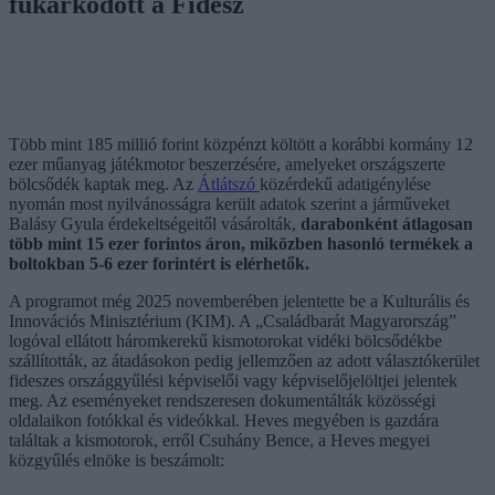
fukarkodott a Fidesz
Több mint 185 millió forint közpénzt költött a korábbi kormány 12
ezer műanyag játékmotor beszerzésére, amelyeket országszerte
bölcsődék kaptak meg. Az
Átlátszó
közérdekű adatigénylése
nyomán most nyilvánosságra került adatok szerint a járműveket
Balásy Gyula érdekeltségeitől vásárolták,
darabonként átlagosan
több mint 15 ezer forintos áron, miközben hasonló termékek a
boltokban 5-6 ezer forintért is elérhetők.
A programot még 2025 novemberében jelentette be a Kulturális és
Innovációs Minisztérium (KIM). A „Családbarát Magyarország”
logóval ellátott háromkerekű kismotorokat vidéki bölcsődékbe
szállították, az átadásokon pedig jellemzően az adott választókerület
fideszes országgyűlési képviselői vagy képviselőjelöltjei jelentek
meg. Az eseményeket rendszeresen dokumentálták közösségi
oldalaikon fotókkal és videókkal. Heves megyében is gazdára
találtak a kismotorok, erről Csuhány Bence, a Heves megyei
közgyűlés elnöke is beszámolt: