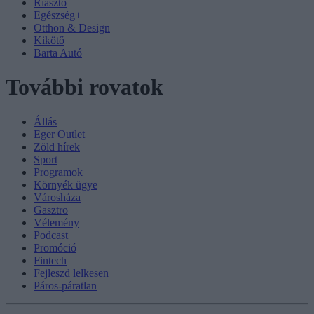
Riasztó
Egészség+
Otthon & Design
Kikötő
Barta Autó
További rovatok
Állás
Eger Outlet
Zöld hírek
Sport
Programok
Környék ügye
Városháza
Gasztro
Vélemény
Podcast
Promóció
Fintech
Fejleszd lelkesen
Páros-páratlan