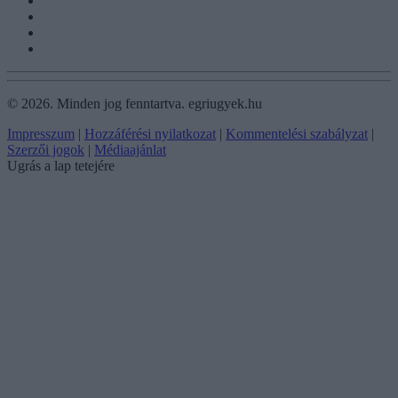
©
2026.
Minden jog fenntartva. egriugyek.hu
Impresszum
|
Hozzáférési nyilatkozat
|
Kommentelési szabályzat
|
Szerzői jogok
|
Médiaajánlat
Ugrás a lap tetejére