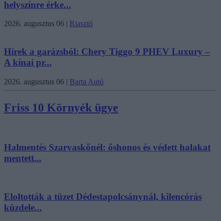
helyszínre érke...
2026. augusztus 06
|
Riasztó
Hírek a garázsból: Chery Tiggo 9 PHEV Luxury –
A kínai pr...
2026. augusztus 06
|
Barta Autó
Friss 10 Környék ügye
Halmentés Szarvaskőnél: őshonos és védett halakat
mentett...
Eloltották a tüzet Dédestapolcsánynál, kilencórás
küzdele...