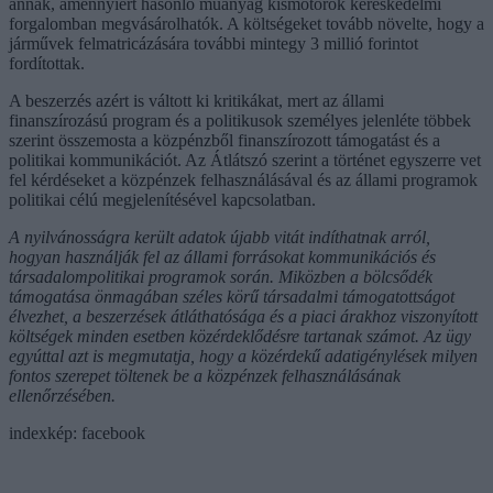
annak, amennyiért hasonló műanyag kismotorok kereskedelmi
forgalomban megvásárolhatók. A költségeket tovább növelte, hogy a
járművek felmatricázására további mintegy 3 millió forintot
fordítottak.
A beszerzés azért is váltott ki kritikákat, mert az állami
finanszírozású program és a politikusok személyes jelenléte többek
szerint összemosta a közpénzből finanszírozott támogatást és a
politikai kommunikációt. Az Átlátszó szerint a történet egyszerre vet
fel kérdéseket a közpénzek felhasználásával és az állami programok
politikai célú megjelenítésével kapcsolatban.
A nyilvánosságra került adatok újabb vitát indíthatnak arról,
hogyan használják fel az állami forrásokat kommunikációs és
társadalompolitikai programok során. Miközben a bölcsődék
támogatása önmagában széles körű társadalmi támogatottságot
élvezhet, a beszerzések átláthatósága és a piaci árakhoz viszonyított
költségek minden esetben közérdeklődésre tartanak számot. Az ügy
egyúttal azt is megmutatja, hogy a közérdekű adatigénylések milyen
fontos szerepet töltenek be a közpénzek felhasználásának
ellenőrzésében.
indexkép: facebook