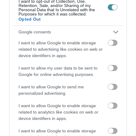
I want to opt-out of Collection, Use,
Retention, Sale, and/or Sharing of my
Personal Data that Is Unrelated with the
Purposes for which it was collected.
Opted Out
ELOLTOTTÁK A TÜZET
Google consents
DÉDESTAPOLCSÁNYNÁL, KILENCÓRÁS
KÜZDELE...
2026. augusztus 06
|
Környék ügye
I want to allow Google to enable storage
related to advertising like cookies on web or
device identifiers in apps.
I want to allow my user data to be sent to
Google for online advertising purposes.
KATONAI HELIKOPTEREK SEGÍTIK AZ
OLTÁST A DÉDESTAPOLCSÁNYI...
I want to allow Google to send me
2026. augusztus 05
|
Riasztó
personalized advertising.
I want to allow Google to enable storage
related to analytics like cookies on web or
device identifiers in apps.
VISSZATÉR EGER BELVÁROSÁNAK
I want to allow Google to enable storage
LEGNAGYOBB BORÜNNEPE: AUGUSZT...