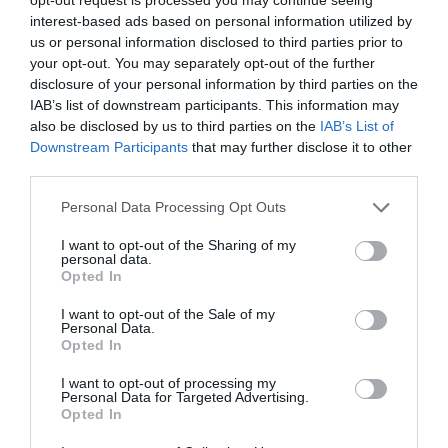
interest-based ads based on personal information utilized by
us or personal information disclosed to third parties prior to
your opt-out. You may separately opt-out of the further
HOLTAN SZÁLLÍTOTTÁK HAZA A 80 ÉVES
disclosure of your personal information by third parties on the
ASSZONYT A HATVANI KÓR...
2026. augusztus 06
|
Riasztó
IAB’s list of downstream participants. This information may
also be disclosed by us to third parties on the
IAB’s List of
Downstream Participants
that may further disclose it to other
third parties.
Please note that this website/app uses one or more Google
Personal Data Processing Opt Outs
services and may gather and store information including but
GÁRDONYI MESEKERT VÁRJA A
CSALÁDOKAT – HÁROM NAPON ÁT ING...
not limited to your visit or usage behaviour. You may click to
I want to opt-out of the Sharing of my
personal data.
2026. augusztus 06
|
Programok
grant or deny consent to Google and its third-party tags to
Opted In
use your data for below specified purposes in below Google
consent section.
I want to opt-out of the Sale of my
Personal Data.
Opted In
I want to opt-out of processing my
MAGYAR PÉTER: KIÍRJÁK AZ ELSŐ
Personal Data for Targeted Advertising.
SZÉLERŐMŰVI PÁLYÁZATOKAT, M...
Opted In
2026. augusztus 06
|
Mindenki ügye