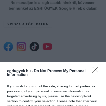
Ne maradjon le a legfrissebb hírekről, kövessen
bennünket az EGRI ÜGYEK Google Hírek oldalán!
VISSZA A FŐOLDALRA
Legfrissebb híreink
egriugyek.hu -
Do Not Process My Personal
Information
ÚJ HŰTŐRENDSZER A MARKHOT FERENC
If you wish to opt-out of the sale, sharing to third parties, or
KÓRHÁZBAN: TÖBB MINT 70 ...
processing of your personal or sensitive information for
2026. augusztus 06
|
Eger ügye
targeted advertising by us, please use the below opt-out
section to confirm your selection. Please note that after your
opt-out request is processed you may continue seeing