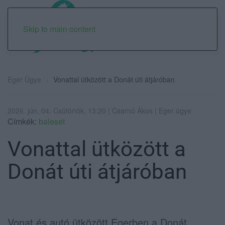
Skip to main content
Eger Ügye
Vonattal ütközött a Donát úti átjáróban
2026. jún. 04. Csütörtök, 13:20 | Csarnó Ákos | Eger ügye
Címkék:
baleset
Vonattal ütközött a
Donát úti átjáróban
Vonat és autó ütközött Egerben a Donát