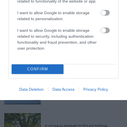
2026. augusztus 05
|
Programok
related to functionality of the website or app.
I want to allow Google to enable storage
related to personalization.
I want to allow Google to enable storage
„A NER-FELESÉGEK GYEREKKEL
related to security, including authentication
BIZTOSÍTOTTÁK BE A PÉNZCSAPHOZ...
functionality and fraud prevention, and other
2026. augusztus 05
|
Mindenki ügye
user protection.
CONFIRM
SIOR: RAJZOK HAZA 98.
2026. augusztus 05
|
Vélemény
Data Deletion
Data Access
Privacy Policy
ÉJSZAKAI PERMETEZÉS KEZDŐDIK