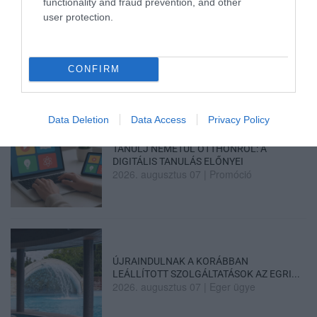
functionality and fraud prevention, and other
user protection.
TÖBB MINT EGY HÓNAP IS LEHET, MIRE
TELJESEN ÚJRAINDUL A P...
2026. augusztus 07
|
Mindenki ügye
CONFIRM
Data Deletion
Data Access
Privacy Policy
TANULJ NÉMETÜL OTTHONRÓL: A
DIGITÁLIS TANULÁS ELŐNYEI
2026. augusztus 07
|
Promóció
ÚJRAINDULNAK A KORÁBBAN
LEÁLLÍTOTT SZOLGÁLTATÁSOK AZ EGRI...
2026. augusztus 07
|
Eger ügye