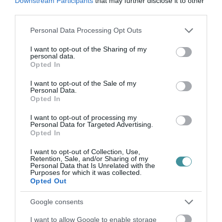
Downstream Participants
that may further disclose it to other
IS ELLENTMONDOTT A VOL...
third parties.
2026. augusztus 09
|
Mindenki ügye
Please note that this website/app uses one or more Google
Personal Data Processing Opt Outs
services and may gather and store information including but
not limited to your visit or usage behaviour. You may click to
I want to opt-out of the Sharing of my
personal data.
grant or deny consent to Google and its third-party tags to
Opted In
use your data for below specified purposes in below Google
A GYAKORNOKI MUNKA: LEHETŐSÉGEK ÉS
consent section.
I want to opt-out of the Sale of my
KIHÍVÁSOK A KARRIER KE...
Personal Data.
2026. augusztus 09
|
Promóció
Opted In
I want to opt-out of processing my
Personal Data for Targeted Advertising.
Opted In
I want to opt-out of Collection, Use,
35 PERCES TANÓRÁK ÉS KEVESEBB HÁZI
Retention, Sale, and/or Sharing of my
FELADAT JÖHET AZ ALSÓ ...
Personal Data that Is Unrelated with the
2026. augusztus 08
|
Mindenki ügye
Purposes for which it was collected.
Opted Out
Google consents
I want to allow Google to enable storage