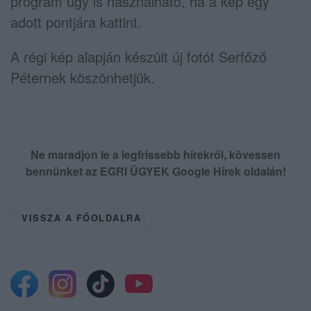
program úgy is használható, ha a kép egy
adott pontjára kattint.
A régi kép alapján készült új fotót
Serfőző
Péternek
köszönhetjük.
Ne maradjon le a legfrissebb hírekről, kövessen
bennünket az EGRI ÜGYEK Google Hírek oldalán!
VISSZA A FŐOLDALRA