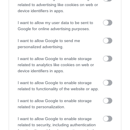
related to advertising like cookies on web or
BAKA ANDRÁST JELÖLI KÖZTÁRSASÁGI
device identifiers in apps.
ELNÖKNEK A TISZA
2026. augusztus 08
|
Mindenki ügye
I want to allow my user data to be sent to
Google for online advertising purposes.
I want to allow Google to send me
personalized advertising.
ÚJ MAGYAR KÜLÜGYI STRATÉGIA KÉSZÜL,
TELJES SZAKÍTÁS JÖN A...
I want to allow Google to enable storage
2026. augusztus 08
|
Mindenki ügye
related to analytics like cookies on web or
device identifiers in apps.
I want to allow Google to enable storage
related to functionality of the website or app.
TATA ELBŰVÖLŐ LÁTVÁNYOSSÁGAI,
I want to allow Google to enable storage
AMIKÉRT ÉRDEMES MEGNÉZNI
related to personalization.
2026. augusztus 08
|
Promóció
I want to allow Google to enable storage
related to security, including authentication