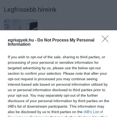
Legfrissebb híreink
AZ ENDODONCIÁBAN
NÉLKÜLÖZHETETLEN ESZKÖZÖK
egriugyek.hu -
Do Not Process My Personal
2026. augusztus 09
|
Promóció
Information
If you wish to opt-out of the sale, sharing to third parties, or
processing of your personal or sensitive information for
targeted advertising by us, please use the below opt-out
ITTASAN RANDALÍROZOTT EGER
section to confirm your selection. Please note that after your
BELVÁROSÁBAN: ÜZLETEK KIRAKATA...
opt-out request is processed you may continue seeing
2026. augusztus 09
|
Riasztó
interest-based ads based on personal information utilized by
us or personal information disclosed to third parties prior to
your opt-out. You may separately opt-out of the further
disclosure of your personal information by third parties on the
IAB’s list of downstream participants. This information may
also be disclosed by us to third parties on the
IAB’s List of
ORBÁN EGYKORI VÍZÜGYI ÁLLAMTITKÁRA