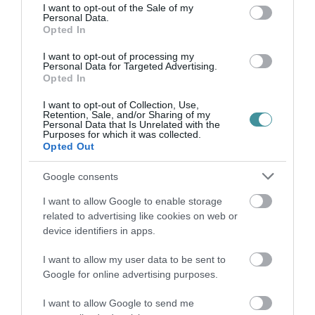
consent section.
I want to opt-out of the Sale of my
Personal Data.
Opted In
I want to opt-out of processing my
Personal Data for Targeted Advertising.
Legfrissebb híreink
Opted In
I want to opt-out of Collection, Use,
Retention, Sale, and/or Sharing of my
Personal Data that Is Unrelated with the
Purposes for which it was collected.
35 PERCES TANÓRÁK ÉS KEVESEBB HÁZI
Opted Out
FELADAT JÖHET AZ ALSÓ ...
2026. augusztus 08
|
Mindenki ügye
Google consents
I want to allow Google to enable storage
related to advertising like cookies on web or
device identifiers in apps.
BAKA ANDRÁST JELÖLI KÖZTÁRSASÁGI
I want to allow my user data to be sent to
ELNÖKNEK A TISZA
2026. augusztus 08
|
Mindenki ügye
Google for online advertising purposes.
I want to allow Google to send me