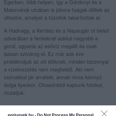
Egerben, több helyen, így a Gárdonyi és a
Malomárok utcában is jókora faágak dőltek az
úttestre, amelyet a tűzoltók takarítottak el.
A Hadnagy, a Kertész és a Napsugár út belső
udvarában a fentieknél sokkal nagyobb a
gond, ugyanis az esővíz megállt és csak
lassan szivárog el. Ez már sok éve
problémájuk az ott élőknek, minden bizonnyal
a vízelvezetés nem megfelelő. Aki nem
csónakkal jár arrafelé, annak nincs könnyű
dolga ilyenkor. Olvasónktól kaptunk fotókat,
mutatjuk:
egriugyek.hu -
Do Not Process My Personal