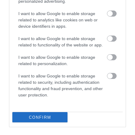
personalized advertising.
ÚJ MAGYAR KÜLÜGYI STRATÉGIA KÉSZÜL,
I want to allow Google to enable storage
TELJES SZAKÍTÁS JÖN A...
2026. augusztus 08
|
Mindenki ügye
related to analytics like cookies on web or
device identifiers in apps.
TATA ELBŰVÖLŐ LÁTVÁNYOSSÁGAI,
I want to allow Google to enable storage
AMIKÉRT ÉRDEMES MEGNÉZNI
2026. augusztus 08
|
Promóció
related to functionality of the website or app.
I want to allow Google to enable storage
TÖBB MINT EGY HÓNAP IS LEHET, MIRE
related to personalization.
TELJESEN ÚJRAINDUL A P...
2026. augusztus 07
|
Mindenki ügye
I want to allow Google to enable storage
related to security, including authentication
TANULJ NÉMETÜL OTTHONRÓL: A
functionality and fraud prevention, and other
DIGITÁLIS TANULÁS ELŐNYEI
user protection.
2026. augusztus 07
|
Promóció
ÚJRAINDULNAK A KORÁBBAN
LEÁLLÍTOTT SZOLGÁLTATÁSOK AZ EGRI...
CONFIRM
2026. augusztus 07
|
Eger ügye