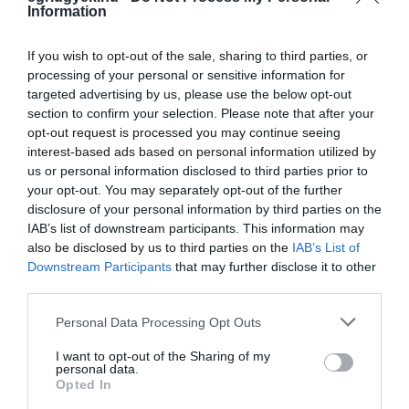
Information
If you wish to opt-out of the sale, sharing to third parties, or
processing of your personal or sensitive information for
targeted advertising by us, please use the below opt-out
section to confirm your selection. Please note that after your
opt-out request is processed you may continue seeing
interest-based ads based on personal information utilized by
us or personal information disclosed to third parties prior to
your opt-out. You may separately opt-out of the further
disclosure of your personal information by third parties on the
IAB’s list of downstream participants. This information may
also be disclosed by us to third parties on the
IAB’s List of
Downstream Participants
that may further disclose it to other
Ne maradjon le a legfrissebb hírekről, kövessen
third parties.
bennünket az EGRI ÜGYEK Google Hírek oldalán!
Please note that this website/app uses one or more Google
Personal Data Processing Opt Outs
services and may gather and store information including but
VISSZA A FŐOLDALRA
not limited to your visit or usage behaviour. You may click to
I want to opt-out of the Sharing of my
personal data.
grant or deny consent to Google and its third-party tags to
Opted In
use your data for below specified purposes in below Google