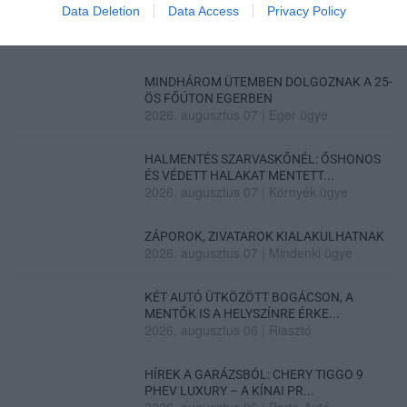
TÍZ ÉVE NEM VOLT ILYEN ALACSONY AZ
Data Deletion
Data Access
Privacy Policy
INFLÁCIÓ MAGYARORSZÁGON
2026. augusztus 07
|
Mindenki ügye
MINDHÁROM ÜTEMBEN DOLGOZNAK A 25-
ÖS FŐÚTON EGERBEN
2026. augusztus 07
|
Eger ügye
HALMENTÉS SZARVASKŐNÉL: ŐSHONOS
ÉS VÉDETT HALAKAT MENTETT...
2026. augusztus 07
|
Környék ügye
ZÁPOROK, ZIVATAROK KIALAKULHATNAK
2026. augusztus 07
|
Mindenki ügye
KÉT AUTÓ ÜTKÖZÖTT BOGÁCSON, A
MENTŐK IS A HELYSZÍNRE ÉRKE...
2026. augusztus 06
|
Riasztó
HÍREK A GARÁZSBÓL: CHERY TIGGO 9
PHEV LUXURY – A KÍNAI PR...
2026. augusztus 06
|
Barta Autó