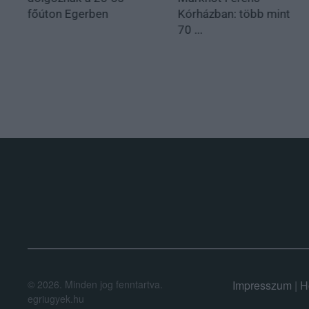
főúton Egerben
Kórházban: több mint
70 ...
.
©
2026.
Minden jog fenntartva.
Impresszum
|
H
egriugyek.hu