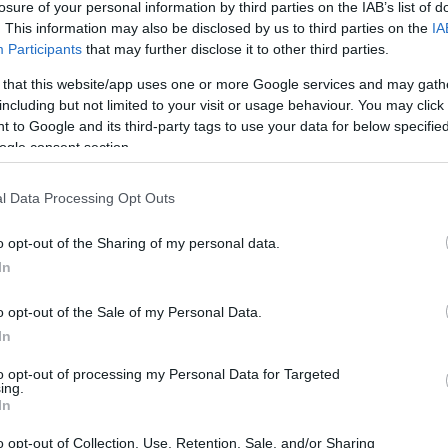
losure of your personal information by third parties on the IAB’s list of
. This information may also be disclosed by us to third parties on the
IA
Participants
that may further disclose it to other third parties.
 that this website/app uses one or more Google services and may gath
 – Sas út – Kertész út – Maklári út –
including but not limited to your visit or usage behaviour. You may click 
ca – Eszterházy tér – Törvényház út –
 to Google and its third-party tags to use your data for below specifi
ogle consent section.
i I. utca – Malom utca – Malomárok utca –
 Ráckapu tér – Széchenyi I. utca – Csiky S.
l Data Processing Opt Outs
 Eszterházy tér – Deák F. utca – Hadnagy
o opt-out of the Sharing of my personal data.
In
nalon fokozott figyelemmel és türelemmel
o opt-out of the Sale of my Personal Data.
In
to opt-out of processing my Personal Data for Targeted
ing.
In
írást!
o opt-out of Collection, Use, Retention, Sale, and/or Sharing