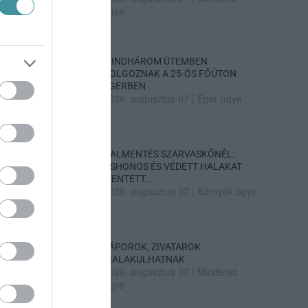
ügye
MINDHÁROM ÜTEMBEN
DOLGOZNAK A 25-ÖS FŐÚTON
EGERBEN
2026. augusztus 07
|
Eger ügye
HALMENTÉS SZARVASKŐNÉL:
ŐSHONOS ÉS VÉDETT HALAKAT
MENTETT...
2026. augusztus 07
|
Környék ügye
ZÁPOROK, ZIVATAROK
KIALAKULHATNAK
2026. augusztus 07
|
Mindenki
ügye