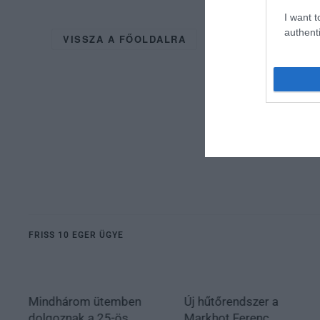
I want t
authenti
VISSZA A FŐOLDALRA
FRISS 10 EGER ÜGYE
Mindhárom ütemben
Új hűtőrendszer a
dolgoznak a 25-ös
Markhot Ferenc