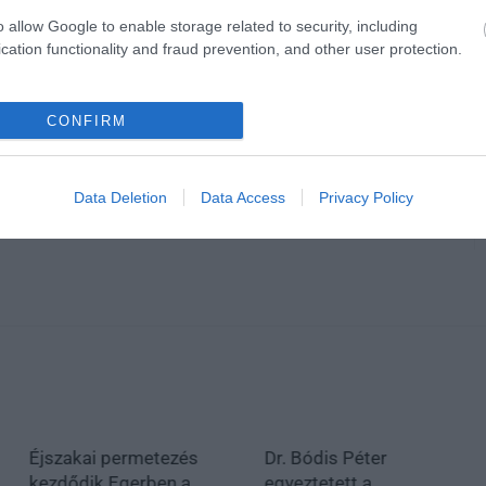
o allow Google to enable storage related to security, including
cation functionality and fraud prevention, and other user protection.
CONFIRM
Data Deletion
Data Access
Privacy Policy
Éjszakai permetezés
Dr. Bódis Péter
kezdődik Egerben a
egyeztetett a