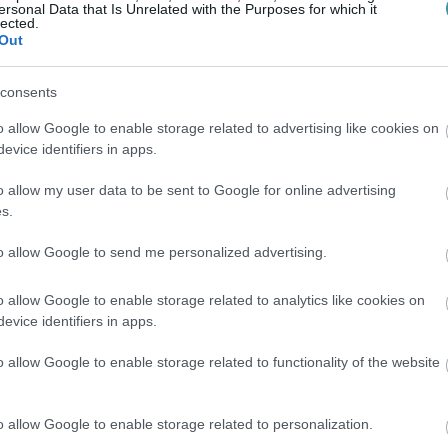
ersonal Data that Is Unrelated with the Purposes for which it
lected.
, hogy a tőlük független szerkesztőségek
Out
consents
 legyen még a hatalmat ellenőrző hang,
o allow Google to enable storage related to advertising like cookies on
t is segítő Nemzeti Újságírók
evice identifiers in apps.
o allow my user data to be sent to Google for online advertising
s.
00000113-44920004.
to allow Google to send me personalized advertising.
Köszönjük!
o allow Google to enable storage related to analytics like cookies on
evice identifiers in apps.
o allow Google to enable storage related to functionality of the website
o allow Google to enable storage related to personalization.
en bennünket az EGRI ÜGYEK Google Hírek oldalán!