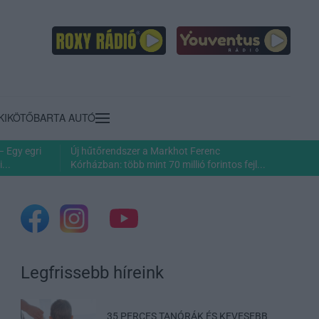
KIKÖTŐ
BARTA AUTÓ
– Egy egri
Új hűtőrendszer a Markhot Ferenc
...
Kórházban: több mint 70 millió forintos fejl...
Legfrissebb híreink
35 PERCES TANÓRÁK ÉS KEVESEBB