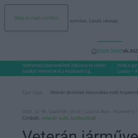
Skip to main content
2026. augusztus 08., szombat, László névnap
EGER ÜGYE
VÁLASZ
Halmentés Szarvaskőnél: őshonos és védett
Hírek a ga
halakat mentettek ki a kiszáradó Eg...
Luxury – A
Eger Ügye
Veterán járművek felvonulása miatt forgalom
2023. júl. 06. Csütörtök, 09:43 | Csarnó Ákos - közlemény 
Címkék:
veterán autó
,
borfesztivál
Veterán járműve