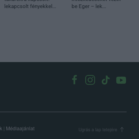
lekapcsolt fényekkel...
be Eger – lek...
k
|
Médiaajánlat
Ugrás a lap tetejére