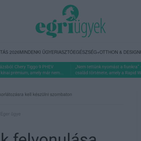
TÁS 2026
MINDENKI ÜGYE
RIASZTÓ
EGÉSZSÉG+
OTTHON & DESIGN
rázsból: Chery Tiggo 9 PHEV
„Nem tettünk nyomást a fiunkra” 
 kínai prémium, amely már nem...
család története, amely a Rapid Wi
korlátozásra kell készülni szombaton
| Eger ügye
k felvonulása