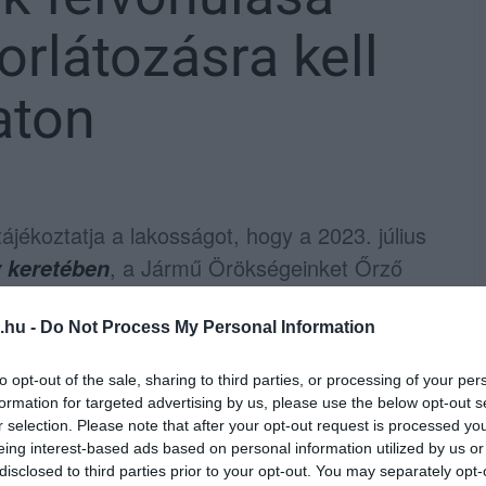
rlátozásra kell
aton
ékoztatja a lakosságot, hogy a 2023. július
, a Jármű Örökségeinket Őrző
 keretében
lvonulás lesz városunk közútjain.
.hu -
Do Not Process My Personal Information
16.00 órakor indul a Szmrecsányi Lajos
l 40-50 db veterán autó mellett 25-30 db
to opt-out of the sale, sharing to third parties, or processing of your per
formation for targeted advertising by us, please use the below opt-out s
járművek a kijelölt útvonalon az
r selection. Please note that after your opt-out request is processed y
ása mellett rendőri felvezetéssel haladnak
eing interest-based ads based on personal information utilized by us or
disclosed to third parties prior to your opt-out. You may separately opt-