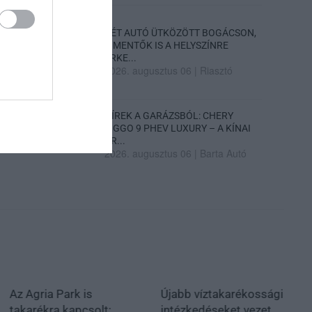
KÉT AUTÓ ÜTKÖZÖTT BOGÁCSON,
A MENTŐK IS A HELYSZÍNRE
ÉRKE...
2026. augusztus 06
|
Riasztó
HÍREK A GARÁZSBÓL: CHERY
TIGGO 9 PHEV LUXURY – A KÍNAI
PR...
2026. augusztus 06
|
Barta Autó
Az Agria Park is
Újabb víztakarékossági
takarékra kapcsolt:
intézkedéseket vezet