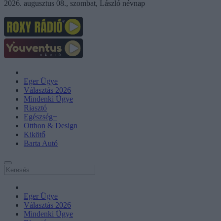
2026. augusztus 08., szombat, László névnap
Eger Ügye
Választás 2026
Mindenki Ügye
Riasztó
Egészség+
Otthon & Design
Kikötő
Barta Autó
Eger Ügye
Választás 2026
Mindenki Ügye