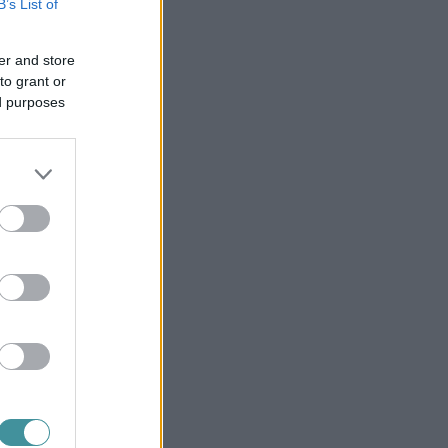
B’s List of
er and store
to grant or
ed purposes