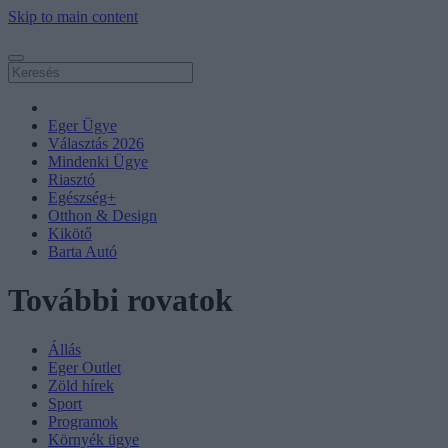
Skip to main content
Eger Ügye
Választás 2026
Mindenki Ügye
Riasztó
Egészség+
Otthon & Design
Kikötő
Barta Autó
További rovatok
Állás
Eger Outlet
Zöld hírek
Sport
Programok
Környék ügye