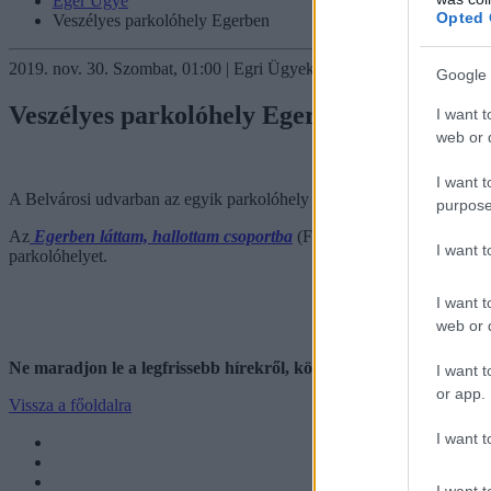
Eger Ügye
Opted 
Veszélyes parkolóhely Egerben
2019. nov. 30. Szombat, 01:00 | Egri Ügyek | Eger ügye
Google 
Veszélyes parkolóhely Egerben
I want t
web or d
I want t
A Belvárosi udvarban az egyik parkolóhely szó szerint megreccsent.
purpose
Az
Egerben láttam, hallottam csoportba
(Fehér Andrea által) feltöltö
I want 
parkolóhelyet.
I want t
web or d
Ne maradjon le a legfrissebb hírekről, kövessen bennünket az
I want t
or app.
Vissza a főoldalra
I want t
I want t