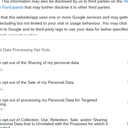
. This information may also be disclosed by us to third parties on the
IA
Participants
that may further disclose it to other third parties.
 that this website/app uses one or more Google services and may gath
including but not limited to your visit or usage behaviour. You may click 
 to Google and its third-party tags to use your data for below specifi
ogle consent section.
l Data Processing Opt Outs
o opt-out of the Sharing of my personal data.
In
ntettek ki a kiszáradó Eg...
o opt-out of the Sale of my Personal Data.
kínai prémium, amely már nem...
In
rténete, amely a Rapid Wi...
to opt-out of processing my Personal Data for Targeted
ing.
In
t 70 millió forintos fejl...
o opt-out of Collection, Use, Retention, Sale, and/or Sharing
ersonal Data that Is Unrelated with the Purposes for which it
lected.