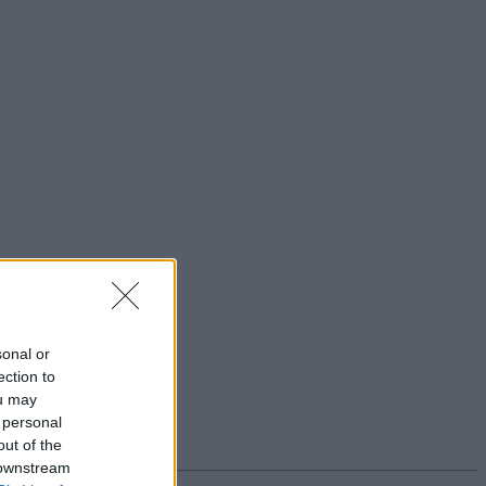
sonal or
ection to
ou may
 personal
out of the
 downstream