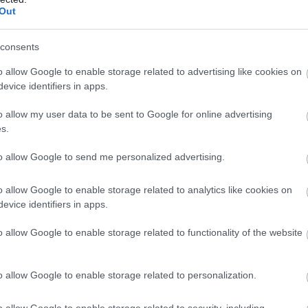
Out
consents
o allow Google to enable storage related to advertising like cookies on
evice identifiers in apps.
o allow my user data to be sent to Google for online advertising
s.
tt kép és a hozzá írt tájékoztatás szerint a problémát már jelezték az ill
to allow Google to send me personalized advertising.
o allow Google to enable storage related to analytics like cookies on
evice identifiers in apps.
 EGRI ÜGYEK Google Hírek oldalán!
o allow Google to enable storage related to functionality of the website
o allow Google to enable storage related to personalization.
o allow Google to enable storage related to security, including