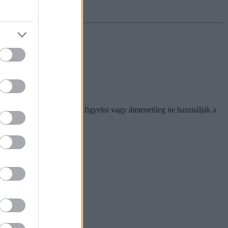
etékeseknek, de azért jó lesz figyelni vagy átmenetileg ne használják a