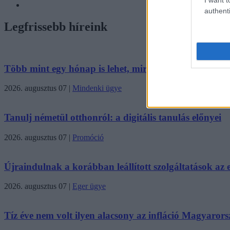
authenti
Legfrissebb híreink
Több mint egy hónap is lehet, mire teljesen újraindul a
2026. augusztus 07
|
Mindenki ügye
Tanulj németül otthonról: a digitális tanulás előnyei
2026. augusztus 07
|
Promóció
Újraindulnak a korábban leállított szolgáltatások az eg
2026. augusztus 07
|
Eger ügye
Tíz éve nem volt ilyen alacsony az infláció Magyaror