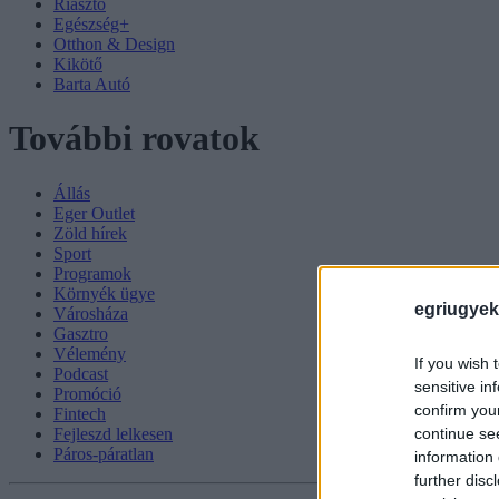
Riasztó
Egészség+
Otthon & Design
Kikötő
Barta Autó
További rovatok
Állás
Eger Outlet
Zöld hírek
Sport
Programok
Környék ügye
egriugyek
Városháza
Gasztro
Vélemény
If you wish 
Podcast
sensitive in
Promóció
confirm you
Fintech
continue se
Fejleszd lelkesen
Páros-páratlan
information 
further disc