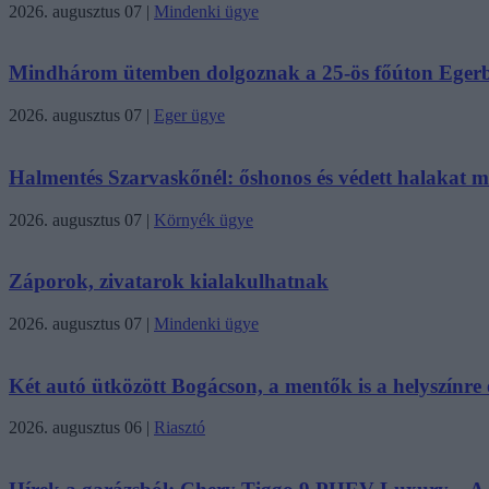
2026. augusztus 07
|
Mindenki ügye
Mindhárom ütemben dolgoznak a 25-ös főúton Eger
2026. augusztus 07
|
Eger ügye
Halmentés Szarvaskőnél: őshonos és védett halakat me
2026. augusztus 07
|
Környék ügye
Záporok, zivatarok kialakulhatnak
2026. augusztus 07
|
Mindenki ügye
Két autó ütközött Bogácson, a mentők is a helyszínre é
2026. augusztus 06
|
Riasztó