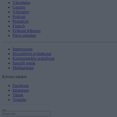
Városháza
Gasztro
Vélemény
Podcast
Promóció
Fintech
Fejleszd lelkesen
Páros-páratlan
Impresszum
Hozzáférési nyilatkozat
Kommentelési szabályzat
Szerzői jogok
Médiaajánlat
Kövess minket
Facebook
Instagram
Tiktok
Youtube