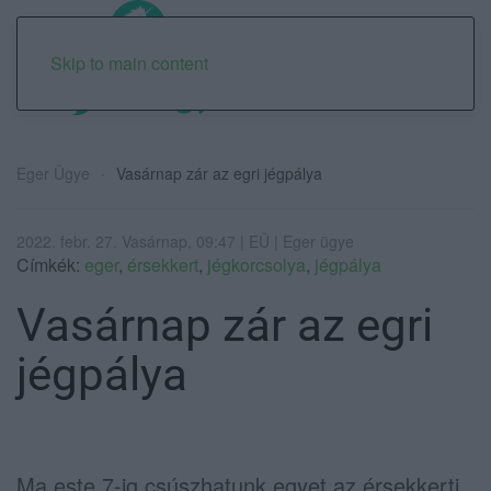
Skip to main content
Eger Ügye
Vasárnap zár az egri jégpálya
2022. febr. 27. Vasárnap, 09:47 | EÜ | Eger ügye
Címkék:
eger
,
érsekkert
,
jégkorcsolya
,
jégpálya
Vasárnap zár az egri
jégpálya
Ma este 7-ig csúszhatunk egyet az érsekkerti