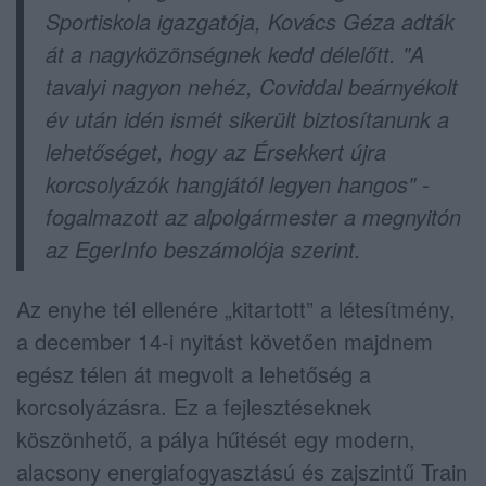
Sportiskola igazgatója, Kovács Géza adták
át a nagyközönségnek kedd délelőtt. "A
tavalyi nagyon nehéz, Coviddal beárnyékolt
év után idén ismét sikerült biztosítanunk a
lehetőséget, hogy az Érsekkert újra
korcsolyázók hangjától legyen hangos" -
fogalmazott az alpolgármester a megnyitón
az EgerInfo beszámolója szerint.
Az enyhe tél ellenére „kitartott” a létesítmény,
a december 14-i nyitást követően majdnem
egész télen át megvolt a lehetőség a
korcsolyázásra. Ez a fejlesztéseknek
köszönhető, a pálya hűtését egy modern,
alacsony energiafogyasztású és zajszintű Train