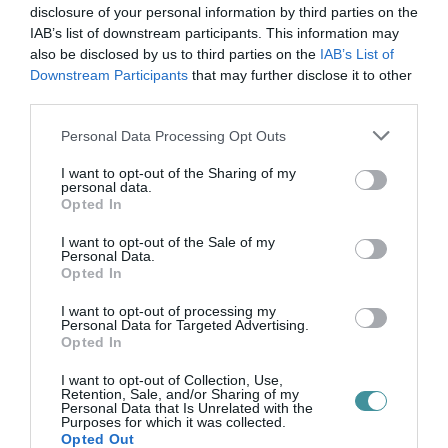
disclosure of your personal information by third parties on the
IAB’s list of downstream participants. This information may
also be disclosed by us to third parties on the
IAB’s List of
Downstream Participants
that may further disclose it to other
ÚJ MAGYAR KÜLÜGYI STRATÉGIA KÉSZÜL,
third parties.
TELJES SZAKÍTÁS JÖN A...
2026. augusztus 08
|
Mindenki ügye
Please note that this website/app uses one or more Google
Personal Data Processing Opt Outs
services and may gather and store information including but
not limited to your visit or usage behaviour. You may click to
I want to opt-out of the Sharing of my
personal data.
grant or deny consent to Google and its third-party tags to
TATA ELBŰVÖLŐ LÁTVÁNYOSSÁGAI,
Opted In
use your data for below specified purposes in below Google
AMIKÉRT ÉRDEMES MEGNÉZNI
consent section.
2026. augusztus 08
|
Promóció
I want to opt-out of the Sale of my
Personal Data.
Opted In
I want to opt-out of processing my
Personal Data for Targeted Advertising.
TÖBB MINT EGY HÓNAP IS LEHET, MIRE
Opted In
TELJESEN ÚJRAINDUL A P...
2026. augusztus 07
|
Mindenki ügye
I want to opt-out of Collection, Use,
Retention, Sale, and/or Sharing of my
Personal Data that Is Unrelated with the
Purposes for which it was collected.
Opted Out
TANULJ NÉMETÜL OTTHONRÓL: A