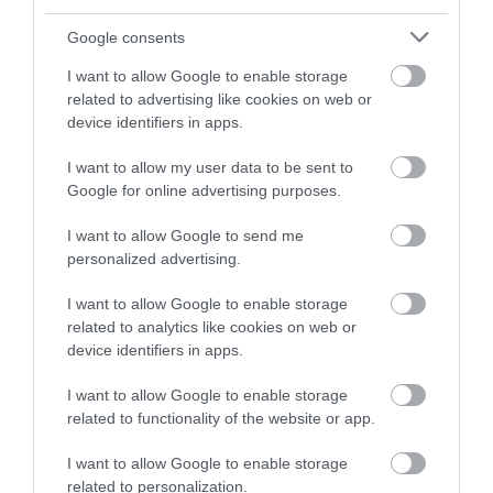
DIGITÁLIS TANULÁS ELŐNYEI
2026. augusztus 07
|
Promóció
Google consents
I want to allow Google to enable storage
related to advertising like cookies on web or
device identifiers in apps.
ÚJRAINDULNAK A KORÁBBAN
LEÁLLÍTOTT SZOLGÁLTATÁSOK AZ EGRI...
I want to allow my user data to be sent to
2026. augusztus 07
|
Eger ügye
Google for online advertising purposes.
I want to allow Google to send me
personalized advertising.
I want to allow Google to enable storage
TÍZ ÉVE NEM VOLT ILYEN ALACSONY AZ
related to analytics like cookies on web or
INFLÁCIÓ MAGYARORSZÁGON
2026. augusztus 07
|
Mindenki ügye
device identifiers in apps.
I want to allow Google to enable storage
related to functionality of the website or app.
I want to allow Google to enable storage
MINDHÁROM ÜTEMBEN DOLGOZNAK A 25-
related to personalization.