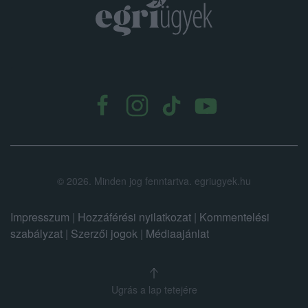
.
©
2026.
Minden jog fenntartva. egriugyek.hu
Impresszum
|
Hozzáférési nyilatkozat
|
Kommentelési
szabályzat
|
Szerzői jogok
|
Médiaajánlat
Ugrás a lap tetejére