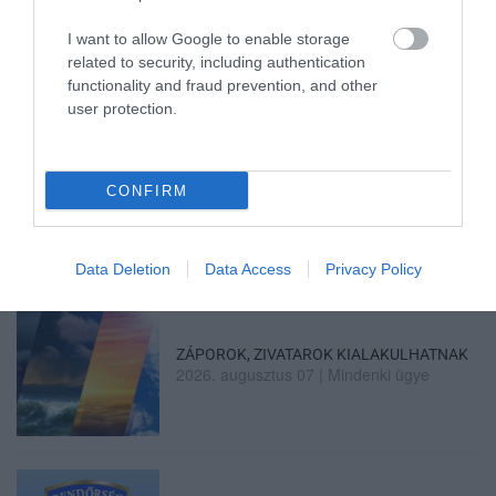
ÖS FŐÚTON EGERBEN
2026. augusztus 07
|
Eger ügye
I want to allow Google to enable storage
related to security, including authentication
functionality and fraud prevention, and other
user protection.
HALMENTÉS SZARVASKŐNÉL: ŐSHONOS
ÉS VÉDETT HALAKAT MENTETT...
CONFIRM
2026. augusztus 07
|
Környék ügye
Data Deletion
Data Access
Privacy Policy
ZÁPOROK, ZIVATAROK KIALAKULHATNAK
2026. augusztus 07
|
Mindenki ügye