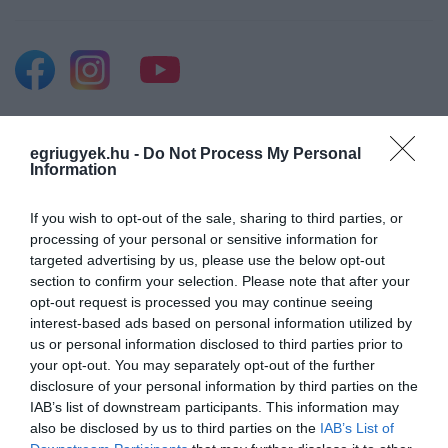
Legfrissebb híreink
egriugyek.hu -
Do Not Process My Personal
Information
If you wish to opt-out of the sale, sharing to third parties, or
ÚJ MAGYAR KÜLÜGYI STRATÉGIA KÉSZÜL,
processing of your personal or sensitive information for
TELJES SZAKÍTÁS JÖN A...
targeted advertising by us, please use the below opt-out
2026. augusztus 08
|
Mindenki ügye
section to confirm your selection. Please note that after your
opt-out request is processed you may continue seeing
interest-based ads based on personal information utilized by
us or personal information disclosed to third parties prior to
TATA ELBŰVÖLŐ LÁTVÁNYOSSÁGAI,
your opt-out. You may separately opt-out of the further
AMIKÉRT ÉRDEMES MEGNÉZNI
2026. augusztus 08
|
Promóció
disclosure of your personal information by third parties on the
IAB’s list of downstream participants. This information may
also be disclosed by us to third parties on the
IAB’s List of