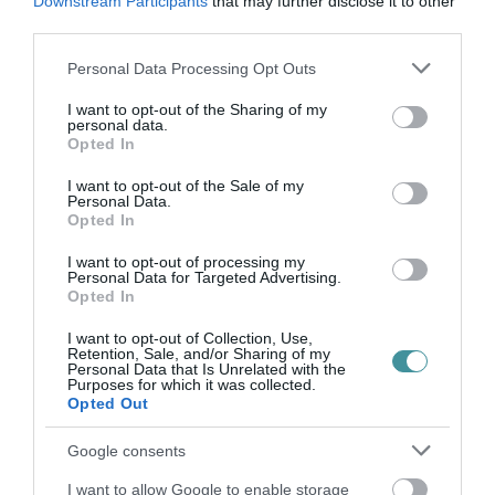
Downstream Participants
that may further disclose it to other
third parties.
TÖBB MINT EGY HÓNAP IS LEHET, MIRE
TELJESEN ÚJRAINDUL A P...
Please note that this website/app uses one or more Google
2026. augusztus 07
|
Mindenki ügye
Personal Data Processing Opt Outs
services and may gather and store information including but
not limited to your visit or usage behaviour. You may click to
I want to opt-out of the Sharing of my
personal data.
grant or deny consent to Google and its third-party tags to
Opted In
use your data for below specified purposes in below Google
TANULJ NÉMETÜL OTTHONRÓL: A
consent section.
DIGITÁLIS TANULÁS ELŐNYEI
I want to opt-out of the Sale of my
2026. augusztus 07
|
Promóció
Personal Data.
Opted In
I want to opt-out of processing my
Personal Data for Targeted Advertising.
Opted In
ÚJRAINDULNAK A KORÁBBAN
LEÁLLÍTOTT SZOLGÁLTATÁSOK AZ EGRI...
2026. augusztus 07
|
Eger ügye
I want to opt-out of Collection, Use,
Retention, Sale, and/or Sharing of my
Personal Data that Is Unrelated with the
Purposes for which it was collected.
Opted Out
Google consents
TÍZ ÉVE NEM VOLT ILYEN ALACSONY AZ
I want to allow Google to enable storage
INFLÁCIÓ MAGYARORSZÁGON