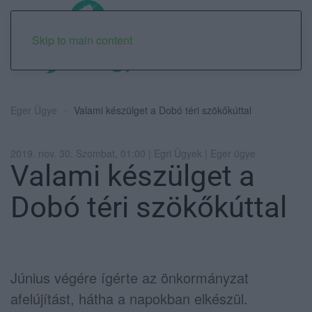
Skip to main content
Eger Ügye
Valami készülget a Dobó téri szökőkúttal
2019. nov. 30. Szombat, 01:00 | Egri Ügyek | Eger ügye
Valami készülget a
Dobó téri szökőkúttal
Június végére ígérte az önkormányzat
afelújítást, hátha a napokban elkészül.