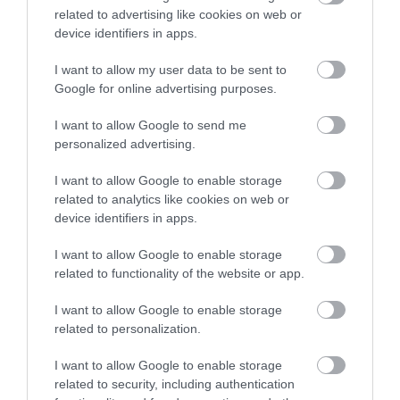
2026. augusztus 07
|
Mindenki ügye
related to advertising like cookies on web or
device identifiers in apps.
I want to allow my user data to be sent to
Google for online advertising purposes.
I want to allow Google to send me
MINDHÁROM ÜTEMBEN DOLGOZNAK A 25-
ÖS FŐÚTON EGERBEN
personalized advertising.
2026. augusztus 07
|
Eger ügye
I want to allow Google to enable storage
related to analytics like cookies on web or
device identifiers in apps.
I want to allow Google to enable storage
HALMENTÉS SZARVASKŐNÉL: ŐSHONOS
related to functionality of the website or app.
ÉS VÉDETT HALAKAT MENTETT...
2026. augusztus 07
|
Környék ügye
I want to allow Google to enable storage
related to personalization.
I want to allow Google to enable storage
ZÁPOROK, ZIVATAROK KIALAKULHATNAK
related to security, including authentication
2026. augusztus 07
|
Mindenki ügye