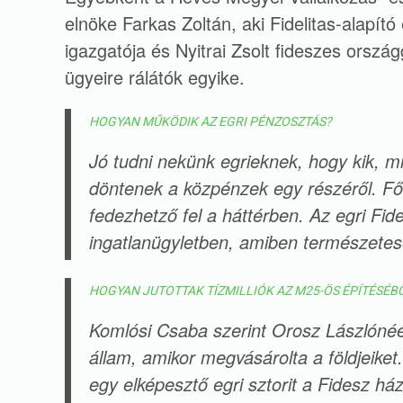
elnöke Farkas Zoltán, aki Fidelitas-alapító
igazgatója és Nyitrai Zsolt fideszes orszá
ügyeire rálátók egyike.
HOGYAN MŰKÖDIK AZ EGRI PÉNZOSZTÁS?
Jó tudni nekünk egrieknek, hogy kik, m
döntenek a közpénzek egy részéről. Fől
fedezhetző fel a háttérben. Az egri Fide
ingatlanügyletben, amiben természetesen
HOGYAN JUTOTTAK TÍZMILLIÓK AZ M25-ÖS ÉPÍTÉSÉBŐ
Komlósi Csaba szerint Orosz Lászlónéé
állam, amikor megvásárolta a földjeiket
egy elképesztő egri sztorit a Fidesz ház