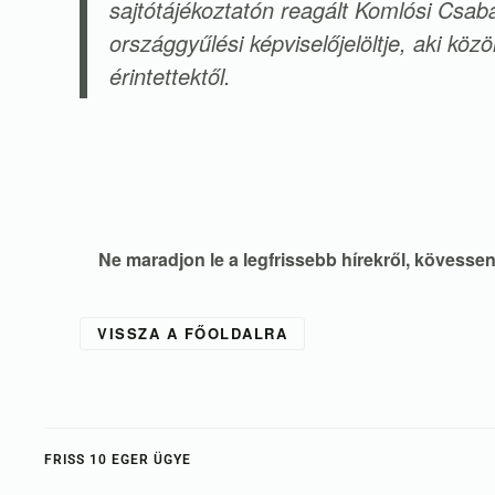
sajtótájékoztatón reagált Komlósi Csab
országgyűlési képviselőjelöltje, aki köz
érintettektől.
Ne maradjon le a legfrissebb hírekről, kövess
VISSZA A FŐOLDALRA
FRISS 10 EGER ÜGYE