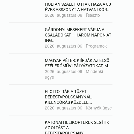
HOLTAN SZÁLLÍTOTTÁK HAZA A 80
ÉVES ASSZONYT A HATVANI KÓR...
2026. augusztus 06
|
Riasztó
GÁRDONYI MESEKERT VÁRJA A
CSALÁDOKAT – HÁROM NAPON ÁT
ING...
2026. augusztus 06
|
Programok
MAGYAR PÉTER: KIÍRJÁK AZ ELSŐ
SZÉLERŐMŰVI PÁLYÁZATOKAT, M...
2026. augusztus 06
|
Mindenki
ügye
ELOLTOTTÁK A TÜZET
DÉDESTAPOLCSÁNYNÁL,
KILENCÓRÁS KÜZDELE...
2026. augusztus 06
|
Környék ügye
KATONAI HELIKOPTEREK SEGÍTIK
AZ OLTÁST A
DÉDESTAPOLCSÁNYI...