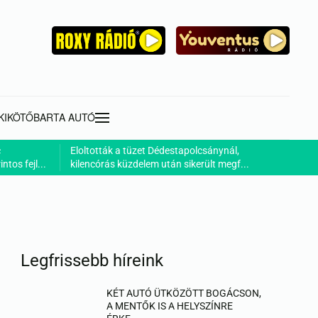
KIKÖTŐ
BARTA AUTÓ
c
Eloltották a tüzet Dédestapolcsánynál,
ntos fejl...
kilencórás küzdelem után sikerült megf...
Legfrissebb híreink
KÉT AUTÓ ÜTKÖZÖTT BOGÁCSON,
A MENTŐK IS A HELYSZÍNRE