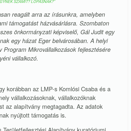
ÜGYNEK SZÁMÍT? LOPÁSNAK?"
asan reagált arra az írásunkra, amelyben
lami támogatást házvásárlásra. Szombaton
deszes önkormányzati képviselő, Gál Judit egy
ának egy házat Eger belvárosában. A helyi
ív Program Mikrovállalkozások fejlesztésére
yéni vállalkozó.
gy korábban az LMP-s Komlósi Csaba és a
mely vállalkozásoknak, vállalkozóknak
tást az alapítvány megtagadta. Az adatok
tnak nyújtott támogatás is.
Területfejlesztési Alapítvány kuratóriumi