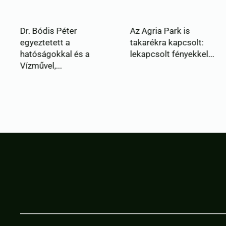
Az Agria Park is
Újabb víztakarékos
takarékra kapcsolt:
intézkedéseket vez
a
lekapcsolt fényekkel...
be Eger – lek...
.