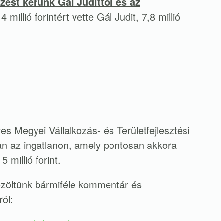
ézést kérünk Gál Judittól és az
 millió forintért vette Gál Judit, 7,8 millió
s Megyei Vállalkozás- és Területfejlesztési
an az ingatlanon, amely pontosan akkora
 millió forint.
közöltünk bármiféle kommentár és
ól: