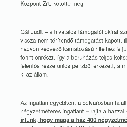
Központ Zrt. kötötte meg.
Gál Judit – a hivatalos támogatói okirat sze
vissza nem térítendő támogatást kapott, 
nagyon kedvező kamatozású hitelhez is juto
forint önrészt, így a beruházás teljes költs
jelentős része uniós pénzből érkezett, a 
ki az állam.
Az ingatlan egyébként a belvárosban talá
négyzetméteres ingatlant – rajta a házzal 
írtunk, hogy maga a ház 400 négyzetmét