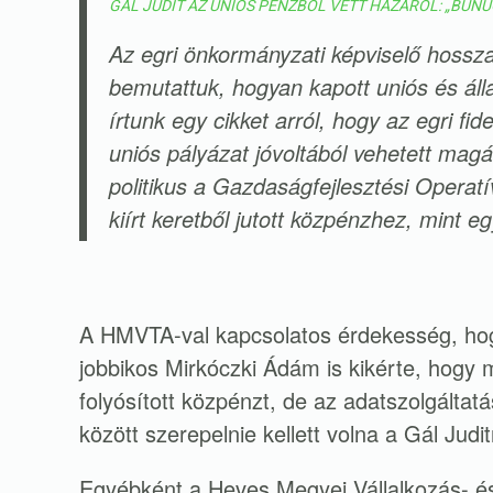
GÁL JUDIT AZ UNIÓS PÉNZBŐL VETT HÁZÁRÓL: „BŰN
Az egri önkormányzati képviselő hossz
bemutattuk, hogyan kapott uniós és ál
írtunk egy cikket arról, hogy az egri fi
uniós pályázat jóvoltából vehetett mag
politikus a Gazdaságfejlesztési Operat
kiírt keretből jutott közpénzhez, mint eg
A HMVTA-val kapcsolatos érdekesség, ho
jobbikos Mirkóczki Ádám is kikérte, hogy 
folyósított közpénzt, de az adatszolgálta
között szerepelnie kellett volna a Gál Judi
Egyébként a Heves Megyei Vállalkozás- és 