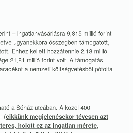
rint – ingatlanvásárlásra 9,815 millió forint
illetve ugyanekkora összegben támogatott,
tt. Ehhez kellett hozzátennie 2,18 millió
ége 21,81 millió forint volt. A támogatás
maradékot a nemzeti költségvetésből pótolta
lható a Sóház utcában. A közel 400
– (
cikkünk megjelenésekor tévesen azt
eres, holott ez az ingatlan mérete,