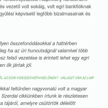
 és vezető volt sokáig, volt egri bankfióknak
ggyűlési képviselő legfőbb bizalmasainak és
ilyen összefonódásokkal a háttérben
eg ha az úri huncutságnál valamivel több
sz felső vezetése is érintett lehet egy egri
 ők jártak jól.
L AZ EGRI FIDESZES KÉPVISELŐNEK? - VÁLASZT VÁR AZ LMP
kkal feltűnően nagyvonalú volt a magyar
. Szerdai cikkünkben írtunk le részletesen
a tájáról, amelyre csütörtök délelőtt