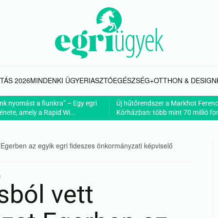
TÁS 2026
MINDENKI ÜGYE
RIASZTÓ
EGÉSZSÉG+
OTTHON & DESIGN
nk nyomást a fiunkra” – Egy egri
Új hűtőrendszer a Markhot Feren
énete, amely a Rapid Wi...
Kórházban: több mint 70 millió fori
Egerben az egyik egri fideszes önkormányzati képviselő
e
ból vett