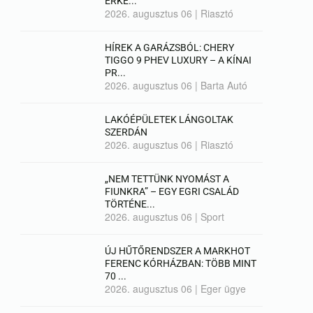
ÉRKE...
2026. augusztus 06
|
Riasztó
HÍREK A GARÁZSBÓL: CHERY
TIGGO 9 PHEV LUXURY – A KÍNAI
PR...
2026. augusztus 06
|
Barta Autó
LAKÓÉPÜLETEK LÁNGOLTAK
SZERDÁN
2026. augusztus 06
|
Riasztó
„NEM TETTÜNK NYOMÁST A
FIUNKRA” – EGY EGRI CSALÁD
TÖRTÉNE...
2026. augusztus 06
|
Sport
ÚJ HŰTŐRENDSZER A MARKHOT
FERENC KÓRHÁZBAN: TÖBB MINT
70 ...
2026. augusztus 06
|
Eger ügye