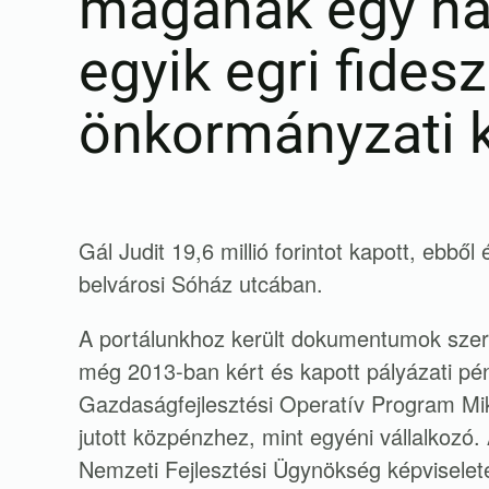
magának egy há
egyik egri fides
önkormányzati k
Gál Judit 19,6 millió forintot kapott, ebből
belvárosi Sóház utcában.
A portálunkhoz került dokumentumok szeri
még 2013-ban kért és kapott pályázati pénz
Gazdaságfejlesztési Operatív Program Mikro
jutott közpénzhez, mint egyéni vállalkozó.
Nemzeti Fejlesztési Ügynökség képvisele