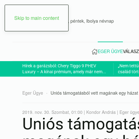
Skip to main content
2026. augusztus 07., péntek, Ibolya névnap
EGER ÜGYE
VÁLASZ
Hírek a garázsból: Chery Tiggo 9 PHEV
„Nem tettü
Luxury – A kínai prémium, amely már nem...
család tört
Eger Ügye
Uniós támogatásból vett magának egy házat 
2019. nov. 30. Szombat, 01:00 | Kondor András | Eger ügy
Uniós támogatás