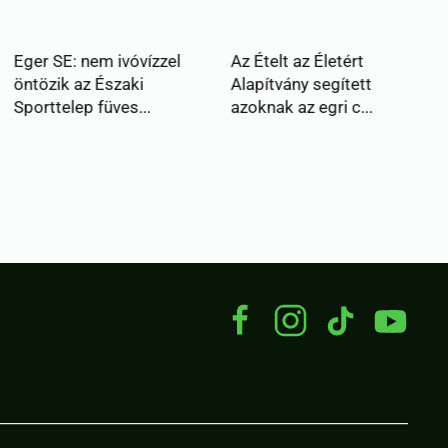
el
Az Ételt az Életért
Alapítvány segített
azoknak az egri c...
Az egri ovik és bölcsik
a hőségriasztás idején
is biztosí...