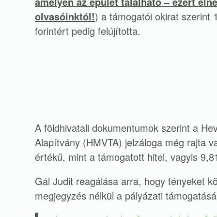
amelyen az épület található – ezért eln
olvasóinktól!
) a támogatói okirat szerint 14
forintért pedig felújította.
A földhivatali dokumentumok szerint a Heve
Alapítvány (HMVTA) jelzáloga még rajta v
értékű, mint a támogatott hitel, vagyis 9,815
Gál Judit reagálása arra, hogy tényeket 
megjegyzés nélkül a pályázati támogatásár