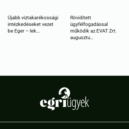
sági
Rövidített
Eger SE: nem ivóvízz
et
ügyfélfogadással
öntözik az Északi
működik az EVAT Zrt.
Sporttelep füves...
augusztu...