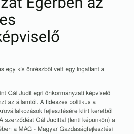
zat Egerben az
zes
épviselő
 és egy kis önrészből vett egy ingatlant a
nt Gál Judit egri önkormányzati képviselő
t az államtól. A fideszes politikus a
vállalkozások fejlesztésére kiírt keretből
 A szerződést Gál Judittal (lenti képünkön) a
tében a MAG - Magyar Gazdaságfejlesztési