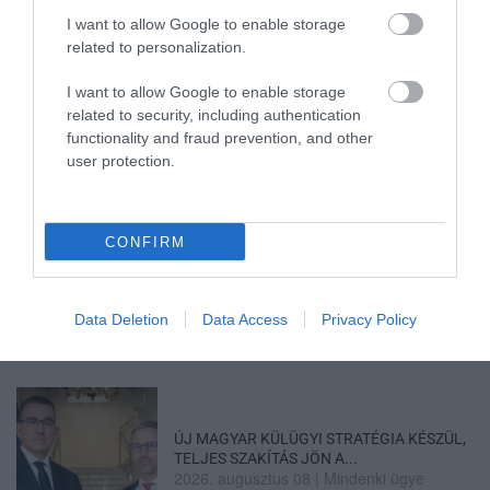
I want to allow Google to enable storage
related to personalization.
35 PERCES TANÓRÁK ÉS KEVESEBB HÁZI
I want to allow Google to enable storage
FELADAT JÖHET AZ ALSÓ ...
related to security, including authentication
2026. augusztus 08
|
Mindenki ügye
functionality and fraud prevention, and other
user protection.
CONFIRM
BAKA ANDRÁST JELÖLI KÖZTÁRSASÁGI
ELNÖKNEK A TISZA
2026. augusztus 08
|
Mindenki ügye
Data Deletion
Data Access
Privacy Policy
ÚJ MAGYAR KÜLÜGYI STRATÉGIA KÉSZÜL,
TELJES SZAKÍTÁS JÖN A...
2026. augusztus 08
|
Mindenki ügye