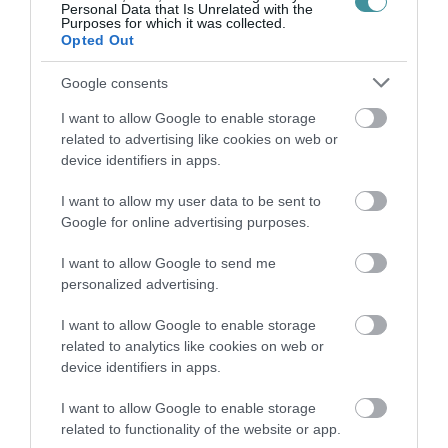
Personal Data that Is Unrelated with the
Purposes for which it was collected.
Opted Out
ITTASAN RANDALÍROZOTT EGER
BELVÁROSÁBAN: ÜZLETEK KIRAKATA...
Google consents
2026. augusztus 09
|
Riasztó
I want to allow Google to enable storage
related to advertising like cookies on web or
device identifiers in apps.
I want to allow my user data to be sent to
ORBÁN EGYKORI VÍZÜGYI ÁLLAMTITKÁRA
Google for online advertising purposes.
IS ELLENTMONDOTT A VOL...
2026. augusztus 09
|
Mindenki ügye
I want to allow Google to send me
personalized advertising.
I want to allow Google to enable storage
related to analytics like cookies on web or
device identifiers in apps.
A GYAKORNOKI MUNKA: LEHETŐSÉGEK ÉS
KIHÍVÁSOK A KARRIER KE...
2026. augusztus 09
|
Promóció
I want to allow Google to enable storage
related to functionality of the website or app.