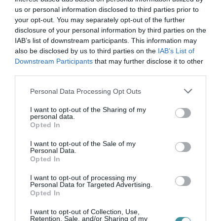
us or personal information disclosed to third parties prior to
FORRADALMI ÚJÍTÁSOK A JÖVŐ
your opt-out. You may separately opt-out of the further
ELEKTROMOS KERÉKPÁRJAIBAN
2026. augusztus 10
|
Promóció
disclosure of your personal information by third parties on the
IAB’s list of downstream participants. This information may
also be disclosed by us to third parties on the
IAB’s List of
Downstream Participants
that may further disclose it to other
third parties.
Please note that this website/app uses one or more Google
ELEKTROMOS ROLLERREL SZENVEDETT
Personal Data Processing Opt Outs
SÚLYOS BALESETET EGY FÉRF...
services and may gather and store information including but
2026. augusztus 10
|
Riasztó
not limited to your visit or usage behaviour. You may click to
I want to opt-out of the Sharing of my
personal data.
grant or deny consent to Google and its third-party tags to
Opted In
use your data for below specified purposes in below Google
consent section.
I want to opt-out of the Sale of my
Personal Data.
Opted In
AZ ENDODONCIÁBAN
NÉLKÜLÖZHETETLEN ESZKÖZÖK
I want to opt-out of processing my
Personal Data for Targeted Advertising.
2026. augusztus 09
|
Promóció
Opted In
I want to opt-out of Collection, Use,
Retention, Sale, and/or Sharing of my