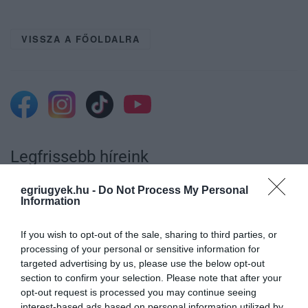
VISSZA A FŐOLDALRA
Legfrissebb híreink
egriugyek.hu -
Do Not Process My Personal
Information
MAGYAR PÉTERÉK A MARGITSZIGETEN
TALÁLKOZNAK A TISZA AKTIV...
If you wish to opt-out of the sale, sharing to third parties, or
2026. augusztus 10
|
Mindenki ügye
processing of your personal or sensitive information for
targeted advertising by us, please use the below opt-out
section to confirm your selection. Please note that after your
opt-out request is processed you may continue seeing
interest-based ads based on personal information utilized by