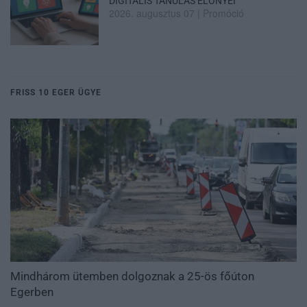
DIGITÁLIS TANULÁS ELŐNYEI
2026. augusztus 07
|
Promóció
FRISS 10 EGER ÜGYE
Mindhárom ütemben dolgoznak a 25-ös főúton
Egerben