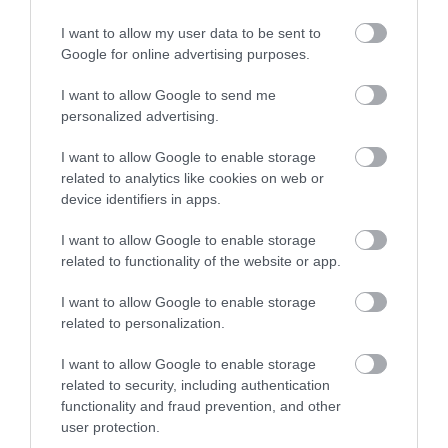
I want to allow my user data to be sent to
Google for online advertising purposes.
HÍREK A GARÁZSBÓL: CHERY TIGGO 9
PHEV LUXURY – A KÍNAI PR...
I want to allow Google to send me
2026. augusztus 06
|
Barta Autó
personalized advertising.
I want to allow Google to enable storage
related to analytics like cookies on web or
LAKÓÉPÜLETEK LÁNGOLTAK SZERDÁN
device identifiers in apps.
2026. augusztus 06
|
Riasztó
I want to allow Google to enable storage
related to functionality of the website or app.
„NEM TETTÜNK NYOMÁST A FIUNKRA” –
I want to allow Google to enable storage
EGY EGRI CSALÁD TÖRTÉNE...
related to personalization.
2026. augusztus 06
|
Sport
I want to allow Google to enable storage
related to security, including authentication
functionality and fraud prevention, and other
ÚJ HŰTŐRENDSZER A MARKHOT FERENC
user protection.
KÓRHÁZBAN: TÖBB MINT 70 ...