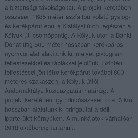
a biztonsági távolságokat. A projekt keretében
összesen 1685 méter aszfaltburkolatú gyalog-
és kerékpárút épül a Kistályai úton, egészen a
Kőlyuk úti csomópontig. A Kőlyuk úton a Bánki
Donát útig 500 méter hosszban kerékpáros
nyomvonalat alakítunk ki, melyet piktogram
felfestésekkel és táblákkal jelölünk. Szintén
felfestéssel jön létre kerékpárút további 800
méteres szakaszon, a Kőlyuk úttól
Andornaktálya közigazgatási határáig. A
projekt keretében így mindösszesen cca. 3 km
hosszban alakítunk ki bringautat a déli
iparterület környékén. A munkálatok várhatóan
2018 októberéig tartanak.