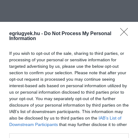
Tisztelettel kérjük a közlekedők, az érintett
egriugyek.hu -
Do Not Process My Personal
lakosok és vállalkozások megértő türelmét és
Information
segítő együttműködését, hiszen a beruházás
If you wish to opt-out of the sale, sharing to third parties, or
mindannyiunk közös érdekét szolgálja.
processing of your personal or sensitive information for
targeted advertising by us, please use the below opt-out
section to confirm your selection. Please note that after your
opt-out request is processed you may continue seeing
A projekt az Európai Unió támogatásával, az
interest-based ads based on personal information utilized by
Európai Regionális Fejlesztési Alap
us or personal information disclosed to third parties prior to
társfinanszírozásával a Széchenyi 2020
your opt-out. You may separately opt-out of the further
disclosure of your personal information by third parties on the
program keretében valósul meg.
IAB’s list of downstream participants. This information may
also be disclosed by us to third parties on the
IAB’s List of
Downstream Participants
that may further disclose it to other
third parties.