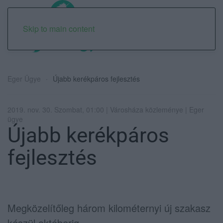
Skip to main content
Eger Ügye
Újabb kerékpáros fejlesztés
2019. nov. 30. Szombat, 01:00 | Városháza közleménye | Eger
ügye
Újabb kerékpáros
fejlesztés
Megközelítőleg három kilométernyi új szakasz
készül októberig.