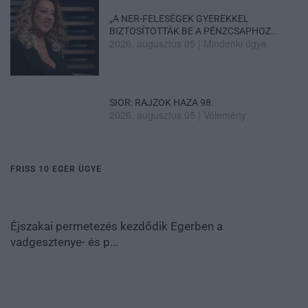
„A NER-FELESÉGEK GYEREKKEL
BIZTOSÍTOTTÁK BE A PÉNZCSAPHOZ...
2026. augusztus 05
|
Mindenki ügye
SIOR: RAJZOK HAZA 98.
2026. augusztus 05
|
Vélemény
FRISS 10 EGER ÜGYE
Éjszakai permetezés kezdődik Egerben a
vadgesztenye- és p...