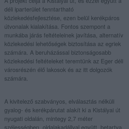
A projekt célja a Kistályai út, és ezzel együtt a
déli iparterület fenntartható
közlekedésfejlesztése, ezen belül kerékpáros
útvonalak kialakítása. Fontos szempont a
munkába járás feltételeinek javítása, alternatív
közlekedési lehetőségek biztosítása az egriek
számára. A beruházással biztonságosabb
közlekedési feltételeket teremtünk az Eger déli
városrészén élő lakosok és az itt dolgozók
számára.
A kivitelező szabványos, elválasztás nélküli
gyalog- és kerékpárutat alakít ki a Kistályai út
nyugati oldalán, mintegy 2,7 méter
szélességben, oldalakadállyal együtt, betartva