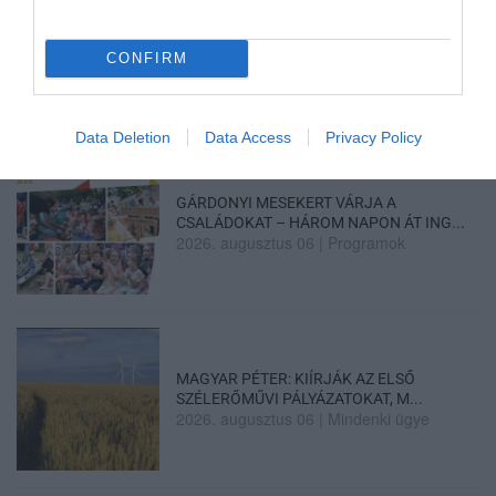
2026. augusztus 06
|
Eger ügye
CONFIRM
HOLTAN SZÁLLÍTOTTÁK HAZA A 80 ÉVES
ASSZONYT A HATVANI KÓR...
2026. augusztus 06
|
Riasztó
Data Deletion
Data Access
Privacy Policy
GÁRDONYI MESEKERT VÁRJA A
CSALÁDOKAT – HÁROM NAPON ÁT ING...
2026. augusztus 06
|
Programok
MAGYAR PÉTER: KIÍRJÁK AZ ELSŐ
SZÉLERŐMŰVI PÁLYÁZATOKAT, M...
2026. augusztus 06
|
Mindenki ügye