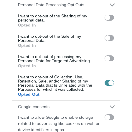
Please note that this website/app uses one or more Google
Ne maradjon le a legfrissebb hírekről, kövessen
Personal Data Processing Opt Outs
services and may gather and store information including but
bennünket az EGRI ÜGYEK Google Hírek oldalán!
not limited to your visit or usage behaviour. You may click to
I want to opt-out of the Sharing of my
personal data.
grant or deny consent to Google and its third-party tags to
Opted In
use your data for below specified purposes in below Google
VISSZA A FŐOLDALRA
consent section.
I want to opt-out of the Sale of my
Personal Data.
Opted In
I want to opt-out of processing my
Personal Data for Targeted Advertising.
Opted In
I want to opt-out of Collection, Use,
Retention, Sale, and/or Sharing of my
Legfrissebb híreink
Personal Data that Is Unrelated with the
Purposes for which it was collected.
Opted Out
Google consents
KÉT AUTÓ ÜTKÖZÖTT BOGÁCSON, A
MENTŐK IS A HELYSZÍNRE ÉRKE...
I want to allow Google to enable storage
2026. augusztus 06
|
Riasztó
related to advertising like cookies on web or
device identifiers in apps.