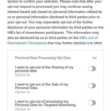
section to confirm your selection. Please note that after your
idén erre szánt 25 millió forintnak csak
opt-out request is processed you may continue seeing
töredékét használták fel kamerarendszer
interest-based ads based on personal information utilized by
us or personal information disclosed to third parties prior to
fejlesztésére.
your opt-out. You may separately opt-out of the further
disclosure of your personal information by third parties on the
Minczér Gábor erre az
EgerInfo
oldalon
IAB’s list of downstream participants. This information may
also be disclosed by us to third parties on the
IAB’s List of
reagált. "Jelenleg nyolc helyszínen indult el a
Downstream Participants
that may further disclose it to other
kamerák kitelepítése. Vannak helyszínek ahol
third parties.
már el is készültek a kollégák és már
Please note that this website/app uses one or more Google
Personal Data Processing Opt Outs
üzemelnek a berendezések, de vannak
services and may gather and store information including but
not limited to your visit or usage behaviour. You may click to
I want to opt-out of the Sharing of my
olyanok is ahol még az ÉMÁSZ-ra várunk,
personal data.
grant or deny consent to Google and its third-party tags to
Opted In
hogy kiépüljön a megfelelő infrastruktúra" –
use your data for below specified purposes in below Google
idézi a portál az alpolgármestert. Minczér azt
consent section.
I want to opt-out of the Sale of my
Personal Data.
is hangsúlyozta, hogy a városvezetés nem
Opted In
akart volna pénzt elvonni ettől a területtől, de
I want to opt-out of processing my
Personal Data for Targeted Advertising.
miután a kormány döntése értelmében több
Opted In