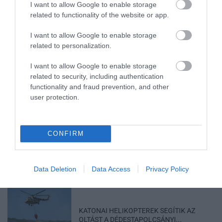
I want to allow Google to enable storage
Legfrissebb híreink
related to functionality of the website or app.
I want to allow Google to enable storage
related to personalization.
MAGYAR PÉTER: KIÍRJÁK AZ ELSŐ
SZÉLERŐMŰVI PÁLYÁZATOKAT, M...
I want to allow Google to enable storage
2026. augusztus 06
|
Mindenki ügye
related to security, including authentication
functionality and fraud prevention, and other
user protection.
ELOLTOTTÁK A TÜZET
CONFIRM
DÉDESTAPOLCSÁNYNÁL, KILENCÓRÁS
KÜZDELE...
2026. augusztus 06
|
Környék ügye
Data Deletion
Data Access
Privacy Policy
KATONAI HELIKOPTEREK SEGÍTIK AZ
OLTÁST A DÉDESTAPOLCSÁNYI...