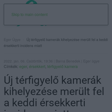
Skip to main content
Eger Ügye
Új térfigyelő kamerák kihelyezése merült fel a keddi
érsekkerti incidens miatt
2022. jan. 06. Csütörtök, 19:36 | Barna Benedek | Eger ügye
Címkék:
eger
,
érsekkert
,
térfigyelő kamera
Új térfigyelő kamerák
kihelyezése merült fel
a keddi érsekkerti