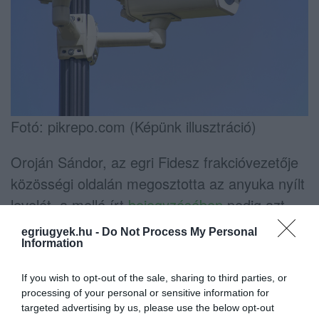
Fotó: pikrepo.com (Képünk illusztráció)
Oroján Sándor, az egri Fidesz frakcióvezetője
közösségi oldalán megosztotta az anyuka nyílt
levelét, a mellé írt
bejegyzésében
pedig azt
írta, "nem normális világ az, ahol éjszaka egy
egriugyek.hu -
Do Not Process My Personal
Information
megyeszékhely közepén sincs biztonságban
az ember", de a hasonló esetek térfigyelő
If you wish to opt-out of the sale, sharing to third parties, or
kamerákkal megelőzhetők lennének, majd
processing of your personal or sensitive information for
kritizálta a városvezetést, amiért szerinte az
targeted advertising by us, please use the below opt-out