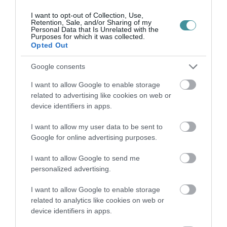
száz millió forint adóbevételtől esett el Eger, az
I want to opt-out of Collection, Use,
emiatt szükségessé vált megszorítások ezt a
Retention, Sale, and/or Sharing of my
Personal Data that Is Unrelated with the
területet is érintették.
Purposes for which it was collected.
Opted Out
Google consents
I want to allow Google to enable storage
related to advertising like cookies on web or
Ne maradjon le a legfrissebb hírekről, kövessen
device identifiers in apps.
bennünket az EGRI ÜGYEK Google Hírek oldalán!
I want to allow my user data to be sent to
Google for online advertising purposes.
VISSZA A FŐOLDALRA
I want to allow Google to send me
personalized advertising.
I want to allow Google to enable storage
related to analytics like cookies on web or
device identifiers in apps.