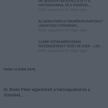
DR. BÓDIS PÉTER EGYEZTETETT A
HATÓSÁGOKKAL ÉS A VÍZMŰVEL,...
2026. augusztus 04
|
Eger ügye
AZ AGRIA PARK IS TAKARÉKRA KAPCSOLT:
LEKAPCSOLT FÉNYEKKEL...
2026. augusztus 04
|
Eger ügye
ÚJABB VÍZTAKARÉKOSSÁGI
INTÉZKEDÉSEKET VEZET BE EGER – LEK...
2026. augusztus 04
|
Eger ügye
FRISS 10 EGER ÜGYE
Dr. Bódis Péter egyeztetett a hatóságokkal és a
Vízművel,...