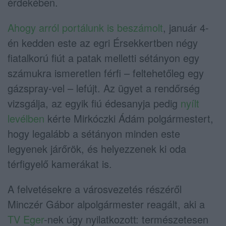
érdekében.
Ahogy arról portálunk is beszámolt
, január 4-
én kedden este az egri Érsekkertben négy
fiatalkorú fiút a patak melletti sétányon egy
számukra ismeretlen férfi – feltehetőleg egy
gázspray-vel – lefújt. Az ügyet a rendőrség
vizsgálja, az egyik fiú édesanyja pedig
nyílt
levélben
kérte Mirkóczki Ádám polgármestert,
hogy legalább a sétányon minden este
legyenek járőrök, és helyezzenek ki oda
térfigyelő kamerákat is.
A felvetésekre a városvezetés részéről
Minczér Gábor alpolgármester reagált, aki a
TV Eger
-nek úgy nyilatkozott: természetesen