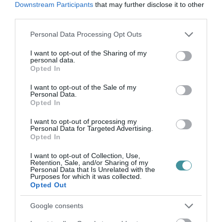
Downstream Participants
that may further disclose it to other
third parties.
Please note that this website/app uses one or more Google
Legfrissebb híreink
Personal Data Processing Opt Outs
services and may gather and store information including but
not limited to your visit or usage behaviour. You may click to
I want to opt-out of the Sharing of my
personal data.
grant or deny consent to Google and its third-party tags to
Opted In
use your data for below specified purposes in below Google
35 PERCES TANÓRÁK ÉS KEVESEBB HÁZI
consent section.
FELADAT JÖHET AZ ALSÓ ...
I want to opt-out of the Sale of my
2026. augusztus 08
|
Mindenki ügye
Personal Data.
Opted In
I want to opt-out of processing my
Personal Data for Targeted Advertising.
Opted In
I want to opt-out of Collection, Use,
BAKA ANDRÁST JELÖLI KÖZTÁRSASÁGI
Retention, Sale, and/or Sharing of my
ELNÖKNEK A TISZA
Personal Data that Is Unrelated with the
2026. augusztus 08
|
Mindenki ügye
Purposes for which it was collected.
Opted Out
Google consents