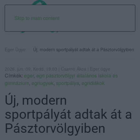
Skip to main content
Eger Ügye
Új, modern sportpályát adtak át a Pásztorvölgyiben
2026. jún. 09. Kedd, 19:03 | Csarnó Ákos | Eger ügye
Címkék:
eger
,
egri pásztorvölgyi általános iskola és
gimnázium
,
egriugyek
,
sportpálya
,
egridiákok
Új, modern
sportpályát adtak át a
Pásztorvölgyiben