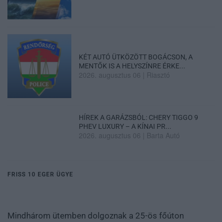
KÉT AUTÓ ÜTKÖZÖTT BOGÁCSON, A
MENTŐK IS A HELYSZÍNRE ÉRKE...
2026. augusztus 06
|
Riasztó
HÍREK A GARÁZSBÓL: CHERY TIGGO 9
PHEV LUXURY – A KÍNAI PR...
2026. augusztus 06
|
Barta Autó
FRISS 10 EGER ÜGYE
Mindhárom ütemben dolgoznak a 25-ös főúton