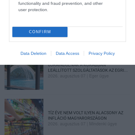
functionality and fraud prevention, and other
user protection.
TANULJ NÉMETÜL OTTHONRÓL: A
DIGITÁLIS TANULÁS ELŐNYEI
2026. augusztus 07
|
Promóció
CONFIRM
Data Deletion
Data Access
Privacy Policy
ÚJRAINDULNAK A KORÁBBAN
LEÁLLÍTOTT SZOLGÁLTATÁSOK AZ EGRI...
2026. augusztus 07
|
Eger ügye
TÍZ ÉVE NEM VOLT ILYEN ALACSONY AZ
INFLÁCIÓ MAGYARORSZÁGON
2026. augusztus 07
|
Mindenki ügye