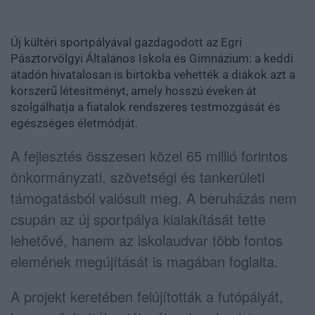
Új kültéri sportpályával gazdagodott az
Egri
Pásztorvölgyi Általános Iskola és Gimnázium
: a keddi
átadón hivatalosan is birtokba vehették a diákok azt a
korszerű létesítményt, amely hosszú éveken át
szolgálhatja a fiatalok rendszeres testmozgását és
egészséges életmódját.
A fejlesztés összesen közel 65 millió forintos
önkormányzati, szövetségi és tankerületi
támogatásból valósult meg. A beruházás nem
csupán az új sportpálya kialakítását tette
lehetővé, hanem az iskolaudvar több fontos
elemének megújítását is magában foglalta.
A projekt keretében felújították a futópályát,