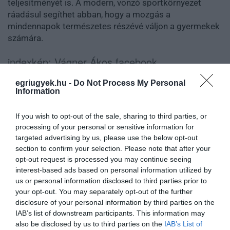
teljesítményét is. A modern, vonzó sportkörnyezet
ráadásul segíthet abban, hogy a mozgás a
mindennapok természetes részévé váljon a gyermekek
számára.
indexkép: Vágner Ákos facebook
egriugyek.hu -
Do Not Process My Personal
Information
If you wish to opt-out of the sale, sharing to third parties, or
processing of your personal or sensitive information for
Ne maradjon le a legfrissebb hírekről, kövessen
targeted advertising by us, please use the below opt-out
bennünket az EGRI ÜGYEK Google Hírek oldalán!
section to confirm your selection. Please note that after your
opt-out request is processed you may continue seeing
interest-based ads based on personal information utilized by
VISSZA A FŐOLDALRA
us or personal information disclosed to third parties prior to
your opt-out. You may separately opt-out of the further
disclosure of your personal information by third parties on the
IAB’s list of downstream participants. This information may
also be disclosed by us to third parties on the
IAB’s List of