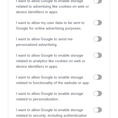
I want to allow Google to enable storage
related to advertising like cookies on web or
ÚJ MAGYAR KÜLÜGYI STRATÉGIA KÉSZÜL,
TELJES SZAKÍTÁS JÖN A...
device identifiers in apps.
2026. augusztus 08
|
Mindenki ügye
I want to allow my user data to be sent to
Google for online advertising purposes.
I want to allow Google to send me
personalized advertising.
TATA ELBŰVÖLŐ LÁTVÁNYOSSÁGAI,
AMIKÉRT ÉRDEMES MEGNÉZNI
I want to allow Google to enable storage
2026. augusztus 08
|
Promóció
related to analytics like cookies on web or
device identifiers in apps.
I want to allow Google to enable storage
related to functionality of the website or app.
TÖBB MINT EGY HÓNAP IS LEHET, MIRE
I want to allow Google to enable storage
TELJESEN ÚJRAINDUL A P...
related to personalization.
2026. augusztus 07
|
Mindenki ügye
I want to allow Google to enable storage
related to security, including authentication