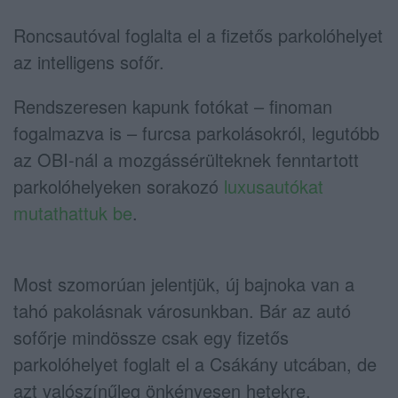
Roncsautóval foglalta el a fizetős parkolóhelyet
az intelligens sofőr.
Rendszeresen kapunk fotókat – finoman
fogalmazva is – furcsa parkolásokról, legutóbb
az OBI-nál a mozgássérülteknek fenntartott
parkolóhelyeken sorakozó
luxusautókat
mutathattuk be
.
Most szomorúan jelentjük, új bajnoka van a
tahó pakolásnak városunkban. Bár az autó
sofőrje mindössze csak egy fizetős
parkolóhelyet foglalt el a Csákány utcában, de
azt valószínűleg önkényesen hetekre,