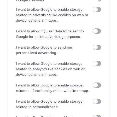
Google consents
TANULJ NÉMETÜL OTTHONRÓL: A
DIGITÁLIS TANULÁS ELŐNYEI
I want to allow Google to enable storage
2026. augusztus 07
|
Promóció
related to advertising like cookies on web or
device identifiers in apps.
I want to allow my user data to be sent to
ÚJRAINDULNAK A KORÁBBAN
Google for online advertising purposes.
LEÁLLÍTOTT SZOLGÁLTATÁSOK AZ EGRI...
2026. augusztus 07
|
Eger ügye
I want to allow Google to send me
personalized advertising.
I want to allow Google to enable storage
related to analytics like cookies on web or
device identifiers in apps.
TÍZ ÉVE NEM VOLT ILYEN ALACSONY AZ
INFLÁCIÓ MAGYARORSZÁGON
2026. augusztus 07
|
Mindenki ügye
I want to allow Google to enable storage
related to functionality of the website or app.
I want to allow Google to enable storage
related to personalization.
MINDHÁROM ÜTEMBEN DOLGOZNAK A 25-