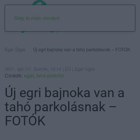
Skip to main content
Eger Ügye
Új egri bajnoka van a tahó parkolásnak – FOTÓK
2021. ápr. 07. Szerda, 18:14 | EÜ | Eger ügye
Címkék:
eger
,
tahó parkoló
Új egri bajnoka van a
tahó parkolásnak –
FOTÓK