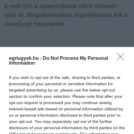
e-mail-cím a szpemrobotok elleni védelem
alatt áll. Megtekintéséhez engedélyeznie kell a
JavaScript használatát.
.
Ne maradjon le a legfrissebb hírekről, kövessen
egriugyek.hu -
Do Not Process My Personal
Information
bennünket az EGRI ÜGYEK Google Hírek oldalán!
If you wish to opt-out of the sale, sharing to third parties, or
VISSZA A FŐOLDALRA
processing of your personal or sensitive information for
targeted advertising by us, please use the below opt-out
section to confirm your selection. Please note that after your
opt-out request is processed you may continue seeing
interest-based ads based on personal information utilized by
us or personal information disclosed to third parties prior to
your opt-out. You may separately opt-out of the further
disclosure of your personal information by third parties on the
IAB’s list of downstream participants. This information may