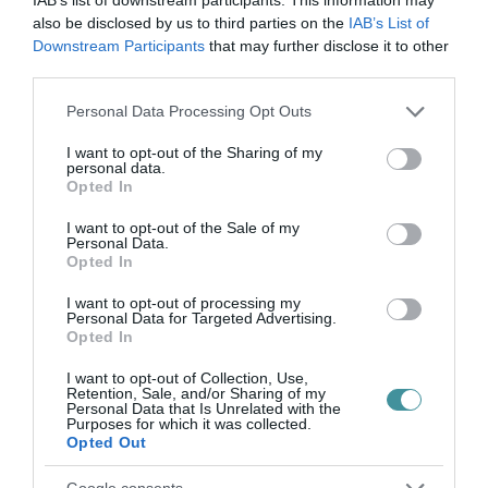
Legfrissebb híreink
also be disclosed by us to third parties on the
IAB’s List of
Downstream Participants
that may further disclose it to other
third parties.
ÚJ MAGYAR KÜLÜGYI STRATÉGIA KÉSZÜL,
Please note that this website/app uses one or more Google
Personal Data Processing Opt Outs
TELJES SZAKÍTÁS JÖN A...
services and may gather and store information including but
2026. augusztus 08
|
Mindenki ügye
not limited to your visit or usage behaviour. You may click to
I want to opt-out of the Sharing of my
personal data.
grant or deny consent to Google and its third-party tags to
Opted In
use your data for below specified purposes in below Google
consent section.
I want to opt-out of the Sale of my
TATA ELBŰVÖLŐ LÁTVÁNYOSSÁGAI,
Personal Data.
AMIKÉRT ÉRDEMES MEGNÉZNI
Opted In
2026. augusztus 08
|
Promóció
I want to opt-out of processing my
Personal Data for Targeted Advertising.
Opted In
TÖBB MINT EGY HÓNAP IS LEHET, MIRE
I want to opt-out of Collection, Use,
TELJESEN ÚJRAINDUL A P...
Retention, Sale, and/or Sharing of my
2026. augusztus 07
|
Mindenki ügye
Personal Data that Is Unrelated with the
Purposes for which it was collected.
Opted Out