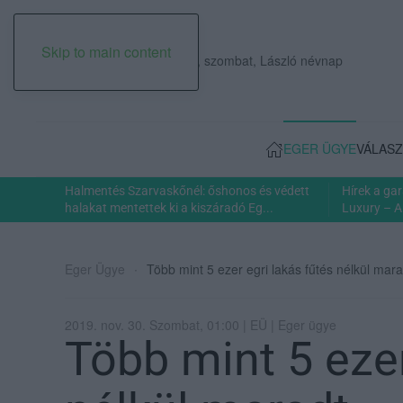
Skip to main content
2026. augusztus 08., szombat, László névnap
EGER ÜGYE
VÁLASZ
Halmentés Szarvaskőnél: őshonos és védett
Hírek a ga
halakat mentettek ki a kiszáradó Eg...
Luxury – A
Eger Ügye
Több mint 5 ezer egri lakás fűtés nélkül mar
2019. nov. 30. Szombat, 01:00 | EÜ | Eger ügye
Több mint 5 ezer