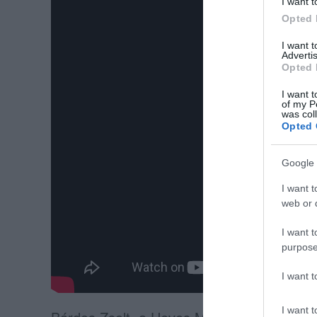
I want t
Opted 
I want 
Advertis
Opted 
I want t
of my P
was col
Opted 
Google 
I want t
web or d
I want t
purpose
I want 
I want t