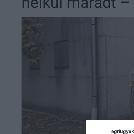
nélkül maradt –
egriugyek