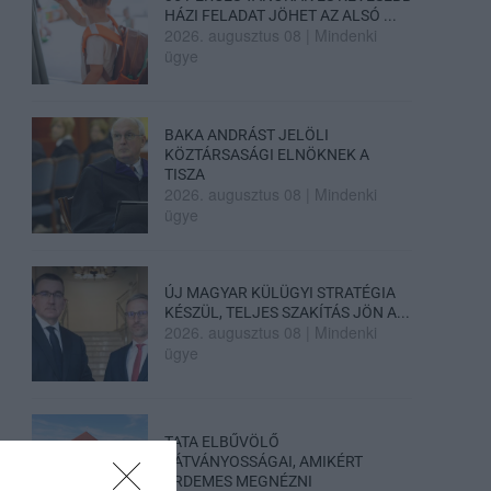
HÁZI FELADAT JÖHET AZ ALSÓ ...
2026. augusztus 08
|
Mindenki
ügye
BAKA ANDRÁST JELÖLI
KÖZTÁRSASÁGI ELNÖKNEK A
TISZA
2026. augusztus 08
|
Mindenki
ügye
ÚJ MAGYAR KÜLÜGYI STRATÉGIA
KÉSZÜL, TELJES SZAKÍTÁS JÖN A...
2026. augusztus 08
|
Mindenki
ügye
TATA ELBŰVÖLŐ
LÁTVÁNYOSSÁGAI, AMIKÉRT
ÉRDEMES MEGNÉZNI