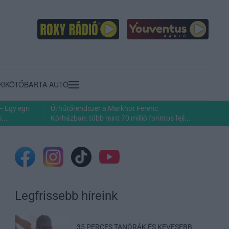
KIKÖTŐ
BARTA AUTÓ
– Egy egri
Új hűtőrendszer a Markhot Ferenc
...
Kórházban: több mint 70 millió forintos fejl...
Legfrissebb híreink
35 PERCES TANÓRÁK ÉS KEVESEBB