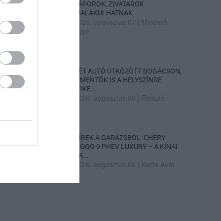
ZÁPOROK, ZIVATAROK
KIALAKULHATNAK
2026. augusztus 07
|
Mindenki
ügye
KÉT AUTÓ ÜTKÖZÖTT BOGÁCSON,
A MENTŐK IS A HELYSZÍNRE
ÉRKE...
2026. augusztus 06
|
Riasztó
HÍREK A GARÁZSBÓL: CHERY
TIGGO 9 PHEV LUXURY – A KÍNAI
PR...
2026. augusztus 06
|
Barta Autó