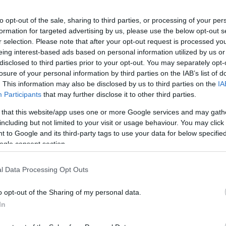
to opt-out of the sale, sharing to third parties, or processing of your per
lást.
formation for targeted advertising by us, please use the below opt-out s
r selection. Please note that after your opt-out request is processed y
eing interest-based ads based on personal information utilized by us or
előtt 10 óra körül több mint 5 ezer egri
disclosed to third parties prior to your opt-out. You may separately opt-
ak fűtés nélkül. A gyanú szerint egy sérült
losure of your personal information by third parties on the IAB’s list of
s Távhő Zrt. kazánjai. A városi tévé szerint
. This information may also be disclosed by us to third parties on the
IA
Participants
that may further disclose it to other third parties.
ste a hibát majd az áramszolgáltatót is
 that this website/app uses one or more Google services and may gath
munkálatokra gyanakodtak. A probléma gyors
including but not limited to your visit or usage behaviour. You may click 
 be a helyszínen, melynek segítségével
 to Google and its third-party tags to use your data for below specifi
ogle consent section.
l Data Processing Opt Outs
o opt-out of the Sharing of my personal data.
In