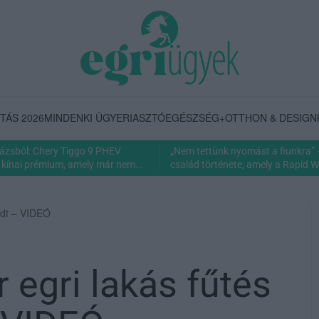
TÁS 2026
MINDENKI ÜGYE
RIASZTÓ
EGÉSZSÉG+
OTTHON & DESIGN
rázsból: Chery Tiggo 9 PHEV
„Nem tettünk nyomást a fiunkra” 
 kínai prémium, amely már nem...
család története, amely a Rapid Wi
adt – VIDEÓ
 egri lakás fűtés