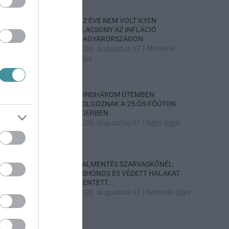
TÍZ ÉVE NEM VOLT ILYEN
ALACSONY AZ INFLÁCIÓ
MAGYARORSZÁGON
2026. augusztus 07
|
Mindenki
ügye
MINDHÁROM ÜTEMBEN
DOLGOZNAK A 25-ÖS FŐÚTON
EGERBEN
2026. augusztus 07
|
Eger ügye
HALMENTÉS SZARVASKŐNÉL:
ŐSHONOS ÉS VÉDETT HALAKAT
MENTETT...
2026. augusztus 07
|
Környék ügye