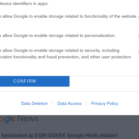
egri üzemegység-vezetője a televízió
evice identifiers in apps.
t területen munkálatokat végeztek, de
o allow Google to enable storage related to functionality of the website
lyen egy régebbi javítást fedeztek fel. Mint
g össze a felmerülő problémával, de a cégek
o allow Google to enable storage related to personalization.
en a Heves Megyei Vízmű Zrt. szívesen segít
o allow Google to enable storage related to security, including
cation functionality and fraud prevention, and other user protection.
SOMÓ EGRI TÁRSASHÁZBAN
ltató nem automatikusan indítja a fűtést.
CONFIRM
Data Deletion
Data Access
Privacy Policy
en bennünket az EGRI ÜGYEK Google Hírek oldalán!