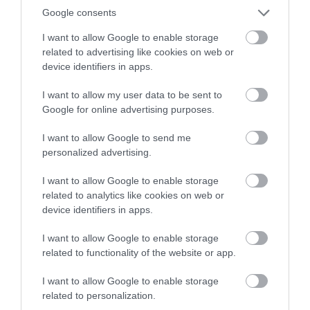
Google consents
I want to allow Google to enable storage
TÖBB MINT EGY HÓNAP IS LEHET, MIRE
related to advertising like cookies on web or
TELJESEN ÚJRAINDUL A P...
device identifiers in apps.
2026. augusztus 07
|
Mindenki ügye
I want to allow my user data to be sent to
Google for online advertising purposes.
TANULJ NÉMETÜL OTTHONRÓL: A
I want to allow Google to send me
DIGITÁLIS TANULÁS ELŐNYEI
personalized advertising.
2026. augusztus 07
|
Promóció
I want to allow Google to enable storage
related to analytics like cookies on web or
device identifiers in apps.
ÚJRAINDULNAK A KORÁBBAN
LEÁLLÍTOTT SZOLGÁLTATÁSOK AZ EGRI...
I want to allow Google to enable storage
2026. augusztus 07
|
Eger ügye
related to functionality of the website or app.
I want to allow Google to enable storage
related to personalization.