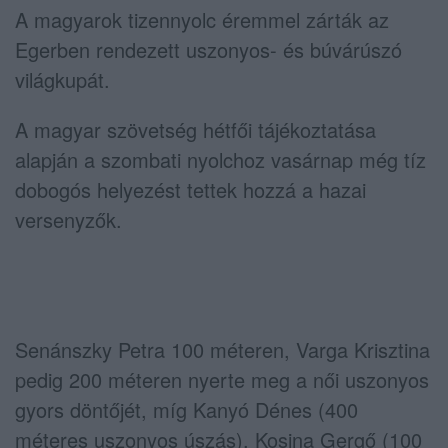
A magyarok tizennyolc éremmel zárták az
Egerben rendezett uszonyos- és búvárúszó
világkupát.
A magyar szövetség hétfői tájékoztatása
alapján a szombati nyolchoz vasárnap még tíz
dobogós helyezést tettek hozzá a hazai
versenyzők.
Senánszky Petra 100 méteren, Varga Krisztina
pedig 200 méteren nyerte meg a női uszonyos
gyors döntőjét, míg Kanyó Dénes (400
méteres uszonyos úszás), Kosina Gergő (100