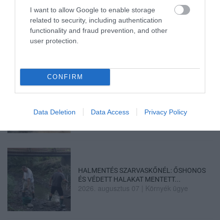
I want to allow Google to enable storage
TÍZ ÉVE NEM VOLT ILYEN ALACSONY AZ
related to security, including authentication
INFLÁCIÓ MAGYARORSZÁGON
functionality and fraud prevention, and other
2026. augusztus 07
|
Mindenki ügye
user protection.
CONFIRM
MINDHÁROM ÜTEMBEN DOLGOZNAK A 25-
ÖS FŐÚTON EGERBEN
2026. augusztus 07
|
Eger ügye
Data Deletion
Data Access
Privacy Policy
HALMENTÉS SZARVASKŐNÉL: ŐSHONOS
ÉS VÉDETT HALAKAT MENTETT...
2026. augusztus 07
|
Környék ügye