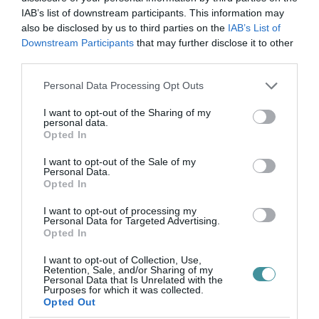
IAB’s list of downstream participants. This information may
35 PERCES TANÓRÁK ÉS KEVESEBB HÁZI
also be disclosed by us to third parties on the
IAB’s List of
FELADAT JÖHET AZ ALSÓ ...
Downstream Participants
that may further disclose it to other
2026. augusztus 08
|
Mindenki ügye
third parties.
Please note that this website/app uses one or more Google
Personal Data Processing Opt Outs
services and may gather and store information including but
BAKA ANDRÁST JELÖLI KÖZTÁRSASÁGI
not limited to your visit or usage behaviour. You may click to
I want to opt-out of the Sharing of my
personal data.
ELNÖKNEK A TISZA
grant or deny consent to Google and its third-party tags to
2026. augusztus 08
|
Mindenki ügye
Opted In
use your data for below specified purposes in below Google
consent section.
I want to opt-out of the Sale of my
Personal Data.
Opted In
ÚJ MAGYAR KÜLÜGYI STRATÉGIA KÉSZÜL,
TELJES SZAKÍTÁS JÖN A...
I want to opt-out of processing my
Personal Data for Targeted Advertising.
2026. augusztus 08
|
Mindenki ügye
Opted In
I want to opt-out of Collection, Use,
Retention, Sale, and/or Sharing of my
Personal Data that Is Unrelated with the
TATA ELBŰVÖLŐ LÁTVÁNYOSSÁGAI,
Purposes for which it was collected.
AMIKÉRT ÉRDEMES MEGNÉZNI
Opted Out
2026. augusztus 08
|
Promóció