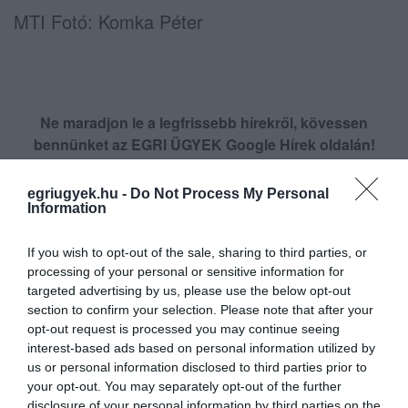
MTI Fotó: Komka Péter
Ne maradjon le a legfrissebb hírekről, kövessen
bennünket az EGRI ÜGYEK Google Hírek oldalán!
egriugyek.hu -
Do Not Process My Personal
VISSZA A FŐOLDALRA
Information
If you wish to opt-out of the sale, sharing to third parties, or
processing of your personal or sensitive information for
targeted advertising by us, please use the below opt-out
section to confirm your selection. Please note that after your
opt-out request is processed you may continue seeing
interest-based ads based on personal information utilized by
Legfrissebb híreink
us or personal information disclosed to third parties prior to
your opt-out. You may separately opt-out of the further
disclosure of your personal information by third parties on the