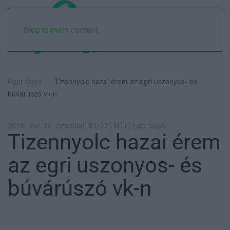
Skip to main content
Eger Ügye
Tizennyolc hazai érem az egri uszonyos- és
búvárúszó vk-n
2019. nov. 30. Szombat, 01:00 | MTI | Eger ügye
Tizennyolc hazai érem
az egri uszonyos- és
búvárúszó vk-n