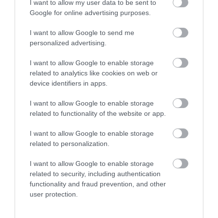
I want to allow my user data to be sent to
Google for online advertising purposes.
I want to allow Google to send me
personalized advertising.
Legfrissebb híreink
I want to allow Google to enable storage
related to analytics like cookies on web or
device identifiers in apps.
I want to allow Google to enable storage
35 PERCES TANÓRÁK ÉS KEVESEBB HÁZI
related to functionality of the website or app.
FELADAT JÖHET AZ ALSÓ ...
2026. augusztus 08
|
Mindenki ügye
I want to allow Google to enable storage
related to personalization.
I want to allow Google to enable storage
BAKA ANDRÁST JELÖLI KÖZTÁRSASÁGI
ELNÖKNEK A TISZA
related to security, including authentication
2026. augusztus 08
|
Mindenki ügye
functionality and fraud prevention, and other
user protection.