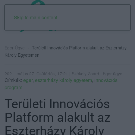
Skip to main content
Eger Ügye
Területi Innovációs Platform alakult az Eszterházy
Károly Egyetemen
2021. május 27. Csütörtök, 17:21 | Székely Zoárd | Eger ügye
Címkék:
eger
,
eszterházy károly egyetem
,
innovációs
program
Területi Innovációs
Platform alakult az
Eszterházy Károly