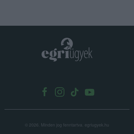
.
©
2026.
Minden jog fenntartva. egriugyek.hu