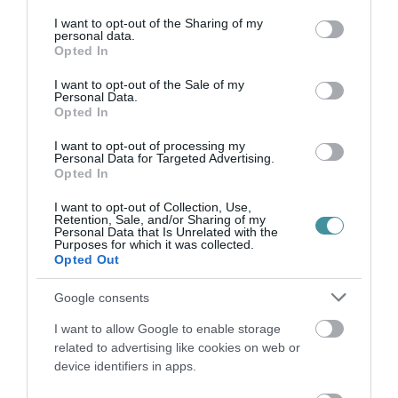
A TIP alapító nyilatkozatát eddig 11 vidéki és
services and may gather and store information including but
12 budapesti egyetem írta alá, valamint 5
not limited to your visit or usage behaviour. You may click to
I want to opt-out of the Sharing of my
personal data.
grant or deny consent to Google and its third-party tags to
országos szakmai szervezet csatlakozott a
Opted In
use your data for below specified purposes in below Google
kezdeményezéshez. A Platformhoz történő
consent section.
I want to opt-out of the Sale of my
Personal Data.
csatlakozási nyilatkozat az Eszterházy Károly
Opted In
Egyetem, illetve az NKFI Hivatal honlapján
I want to opt-out of processing my
érhetők el.
Personal Data for Targeted Advertising.
Opted In
I want to opt-out of Collection, Use,
Retention, Sale, and/or Sharing of my
Personal Data that Is Unrelated with the
Purposes for which it was collected.
Opted Out
Ne maradjon le a legfrissebb hírekről, kövessen
Google consents
bennünket az EGRI ÜGYEK Google Hírek oldalán!
I want to allow Google to enable storage
related to advertising like cookies on web or
VISSZA A FŐOLDALRA
device identifiers in apps.