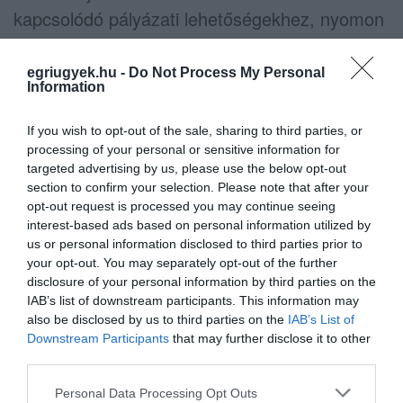
kapcsolódó pályázati lehetőségekhez, nyomon
követhessék a szakpolitikai irányokat, és az
egyetemmel közösen alakíthassák a térség
egriugyek.hu -
Do Not Process My Personal
Information
innovációs és képzési környezetét.
If you wish to opt-out of the sale, sharing to third parties, or
A Területi Innovációs Platformok kialakításának
processing of your personal or sensitive information for
2019 novemberében elindított
targeted advertising by us, please use the below opt-out
section to confirm your selection. Please note that after your
kezdeményezése a régiók legfontosabb
opt-out request is processed you may continue seeing
innovációs szereplőit – egyetemeket,
interest-based ads based on personal information utilized by
us or personal information disclosed to third parties prior to
kutatóintézeteket, nagyvállalatokat, kkv-kat,
your opt-out. You may separately opt-out of the further
startupokat, klasztereket, inkubátorokat,
disclosure of your personal information by third parties on the
akcelerátorokat, üzleti angyalokat, országos
IAB’s list of downstream participants. This information may
also be disclosed by us to third parties on the
IAB’s List of
kamarai hálózatokat – kívánja megszólítani a
Downstream Participants
that may further disclose it to other
lehető legszélesebb körben.
third parties.
Please note that this website/app uses one or more Google
Personal Data Processing Opt Outs