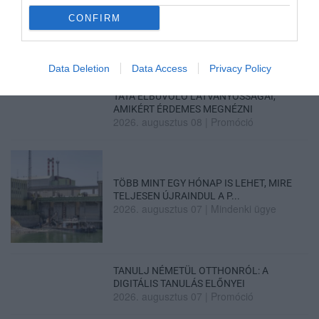
ÚJ MAGYAR KÜLÜGYI STRATÉGIA KÉSZÜL,
CONFIRM
TELJES SZAKÍTÁS JÖN A...
2026. augusztus 08
|
Mindenki ügye
Data Deletion
Data Access
Privacy Policy
TATA ELBŰVÖLŐ LÁTVÁNYOSSÁGAI,
AMIKÉRT ÉRDEMES MEGNÉZNI
2026. augusztus 08
|
Promóció
TÖBB MINT EGY HÓNAP IS LEHET, MIRE
TELJESEN ÚJRAINDUL A P...
2026. augusztus 07
|
Mindenki ügye
TANULJ NÉMETÜL OTTHONRÓL: A
DIGITÁLIS TANULÁS ELŐNYEI
2026. augusztus 07
|
Promóció