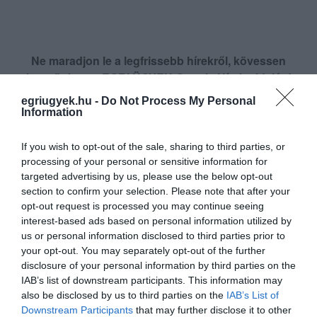
Ne maradjon le a legfrissebb hírekről, kövessen
bennünket az EGRI ÜGYEK Google Hírek oldalán!
egriugyek.hu -
Do Not Process My Personal
Information
VISSZA A FŐOLDALRA
If you wish to opt-out of the sale, sharing to third parties, or
processing of your personal or sensitive information for
targeted advertising by us, please use the below opt-out
section to confirm your selection. Please note that after your
opt-out request is processed you may continue seeing
interest-based ads based on personal information utilized by
us or personal information disclosed to third parties prior to
Legfrissebb híreink
your opt-out. You may separately opt-out of the further
disclosure of your personal information by third parties on the
IAB’s list of downstream participants. This information may
also be disclosed by us to third parties on the
IAB’s List of
TÖBB MINT EGY HÓNAP IS LEHET, MIRE
Downstream Participants
that may further disclose it to other