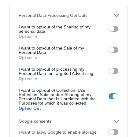
TELJESEN ÚJRAINDUL A P...
third parties.
2026. augusztus 07
|
Mindenki ügye
Please note that this website/app uses one or more Google
Personal Data Processing Opt Outs
services and may gather and store information including but
not limited to your visit or usage behaviour. You may click to
I want to opt-out of the Sharing of my
personal data.
TANULJ NÉMETÜL OTTHONRÓL: A
grant or deny consent to Google and its third-party tags to
Opted In
DIGITÁLIS TANULÁS ELŐNYEI
use your data for below specified purposes in below Google
2026. augusztus 07
|
Promóció
consent section.
I want to opt-out of the Sale of my
Personal Data.
Opted In
I want to opt-out of processing my
ÚJRAINDULNAK A KORÁBBAN
Personal Data for Targeted Advertising.
LEÁLLÍTOTT SZOLGÁLTATÁSOK AZ EGRI...
Opted In
2026. augusztus 07
|
Eger ügye
I want to opt-out of Collection, Use,
Retention, Sale, and/or Sharing of my
Personal Data that Is Unrelated with the
Purposes for which it was collected.
Opted Out
TÍZ ÉVE NEM VOLT ILYEN ALACSONY AZ
Google consents
INFLÁCIÓ MAGYARORSZÁGON
2026. augusztus 07
|
Mindenki ügye
I want to allow Google to enable storage