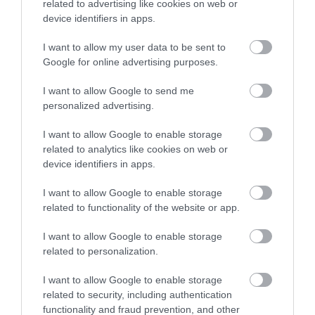
related to advertising like cookies on web or
device identifiers in apps.
I want to allow my user data to be sent to
Google for online advertising purposes.
MINDHÁROM ÜTEMBEN DOLGOZNAK A 25-
ÖS FŐÚTON EGERBEN
I want to allow Google to send me
2026. augusztus 07
|
Eger ügye
personalized advertising.
I want to allow Google to enable storage
related to analytics like cookies on web or
device identifiers in apps.
HALMENTÉS SZARVASKŐNÉL: ŐSHONOS
I want to allow Google to enable storage
ÉS VÉDETT HALAKAT MENTETT...
2026. augusztus 07
|
Környék ügye
related to functionality of the website or app.
I want to allow Google to enable storage
related to personalization.
I want to allow Google to enable storage
related to security, including authentication
ZÁPOROK, ZIVATAROK KIALAKULHATNAK
functionality and fraud prevention, and other
2026. augusztus 07
|
Mindenki ügye