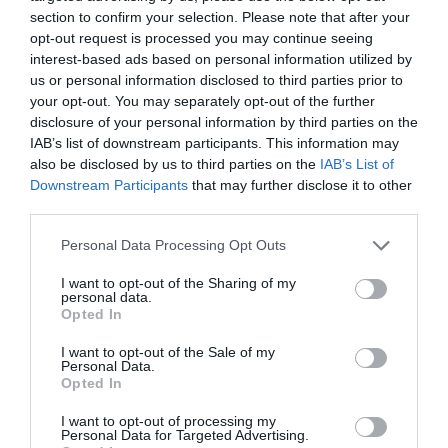
section to confirm your selection. Please note that after your
opt-out request is processed you may continue seeing
interest-based ads based on personal information utilized by
us or personal information disclosed to third parties prior to
Ne maradjon le a legfrissebb hírekről, kövessen
your opt-out. You may separately opt-out of the further
bennünket az EGRI ÜGYEK Google Hírek oldalán!
disclosure of your personal information by third parties on the
IAB’s list of downstream participants. This information may
also be disclosed by us to third parties on the
IAB’s List of
VISSZA A FŐOLDALRA
Downstream Participants
that may further disclose it to other
third parties.
Please note that this website/app uses one or more Google
Personal Data Processing Opt Outs
services and may gather and store information including but
not limited to your visit or usage behaviour. You may click to
I want to opt-out of the Sharing of my
personal data.
grant or deny consent to Google and its third-party tags to
Opted In
use your data for below specified purposes in below Google
Legfrissebb híreink
consent section.
I want to opt-out of the Sale of my
Personal Data.
Opted In
I want to opt-out of processing my
ÚJ MAGYAR KÜLÜGYI STRATÉGIA KÉSZÜL,
Personal Data for Targeted Advertising.