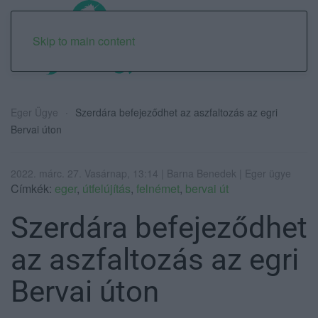
Skip to main content
Eger Ügye
Szerdára befejeződhet az aszfaltozás az egri
Bervai úton
2022. márc. 27. Vasárnap, 13:14 | Barna Benedek | Eger ügye
Címkék:
eger
,
útfelújítás
,
felnémet
,
bervai út
Szerdára befejeződhet
az aszfaltozás az egri
Bervai úton