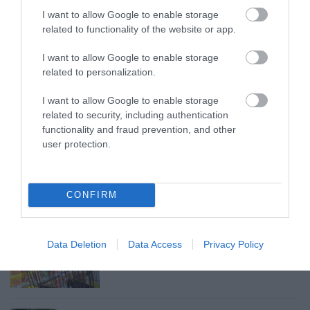
TANULJ NÉMETÜL OTTHONRÓL: A
I want to allow Google to enable storage
DIGITÁLIS TANULÁS ELŐNYEI
related to functionality of the website or app.
2026. augusztus 07
|
Promóció
I want to allow Google to enable storage
related to personalization.
I want to allow Google to enable storage
related to security, including authentication
ÚJRAINDULNAK A KORÁBBAN
functionality and fraud prevention, and other
LEÁLLÍTOTT SZOLGÁLTATÁSOK AZ EGRI...
2026. augusztus 07
|
Eger ügye
user protection.
CONFIRM
TÍZ ÉVE NEM VOLT ILYEN ALACSONY AZ
INFLÁCIÓ MAGYARORSZÁGON
Data Deletion
Data Access
Privacy Policy
2026. augusztus 07
|
Mindenki ügye