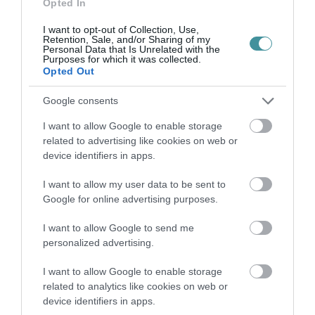
TELJES SZAKÍTÁS JÖN A...
Opted In
2026. augusztus 08
|
Mindenki ügye
I want to opt-out of Collection, Use,
Retention, Sale, and/or Sharing of my
Personal Data that Is Unrelated with the
Purposes for which it was collected.
Opted Out
Google consents
TATA ELBŰVÖLŐ LÁTVÁNYOSSÁGAI,
AMIKÉRT ÉRDEMES MEGNÉZNI
2026. augusztus 08
|
Promóció
I want to allow Google to enable storage
related to advertising like cookies on web or
device identifiers in apps.
I want to allow my user data to be sent to
Google for online advertising purposes.
TÖBB MINT EGY HÓNAP IS LEHET, MIRE
TELJESEN ÚJRAINDUL A P...
I want to allow Google to send me
2026. augusztus 07
|
Mindenki ügye
personalized advertising.
I want to allow Google to enable storage
related to analytics like cookies on web or
device identifiers in apps.