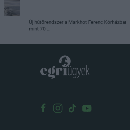
Új hűtőrendszer a Markhot Ferenc Kórházban: több
mint 70 ...
.