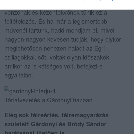
inspirálta, hogy rálátott a várra, bármennyire is
vonzónak és kézenfekvőnek tűnik ez a
feltételezés. És ha már a legismertebb
művénél tartunk, hadd mondjam el, mivel
nagyon-nagyon kevesen tudják, hogy olykor
meglehetősen nehezen haladt az Egri
csillagokkal, sőt, voltak olyan időszakok,
amikor az is kétséges volt, befejezi-e
egyáltalán.
Tárlatvezetés a Gárdonyi házban
Elég sok félreértés, félremagyarázás
született Gárdonyi és Bródy Sándor
barátságát illetően is…