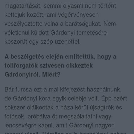
magatartását, semmi olyasmi nem történt
kettejük között, ami végérvényesen
veszélyeztette volna a barátságukat. Nem
véletlenül küldött Gárdonyi temetésére
koszorút egy szép üzenettel.
A beszélgetés elején említettük, hogy a
tollforgatók szívesen cikkeztek
Gárdonyiról. Miért?
Bár furcsa ezt a mai kifejezést használnunk,
de Gárdonyi kora egyik celebje volt. Épp ezért
sokszor ólálkodtak a háza körül újságírók és
fotósok, próbálva őt megszólaltatni vagy
lencsevégre kapni, amit Gárdonyi nagyon
rosszul viselt. Némileg ez is hozzájárult ahhoz,