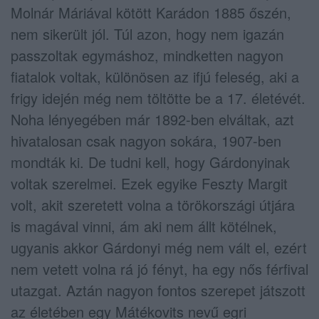
Molnár Máriával kötött Karádon 1885 őszén,
nem sikerült jól. Túl azon, hogy nem igazán
passzoltak egymáshoz, mindketten nagyon
fiatalok voltak, különösen az ifjú feleség, aki a
frigy idején még nem töltötte be a 17. életévét.
Noha lényegében már 1892-ben elváltak, azt
hivatalosan csak nagyon sokára, 1907-ben
mondták ki. De tudni kell, hogy Gárdonyinak
voltak szerelmei. Ezek egyike Feszty Margit
volt, akit szeretett volna a törökországi útjára
is magával vinni, ám aki nem állt kötélnek,
ugyanis akkor Gárdonyi még nem vált el, ezért
nem vetett volna rá jó fényt, ha egy nős férfival
utazgat. Aztán nagyon fontos szerepet játszott
az életében egy Mátékovits nevű egri