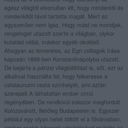
egész világtól elvonultan élt, hogy mindentől és
mindenkitől távol tartotta magát. Mert ez
egyszerűen nem igaz. Hogy mást ne mondjak,
rengeteget utazott szerte a világban, olykor
kutatási céllal, máskor egyéb okokból.
Ahogyan az ismeretes, az Egri csillagok írása
kapcsán 1899-ben Konstantinápolyba utazott.
De bejárta a párizsi világkiállítást is, sőt, ezt az
alkalmat használta fel, hogy felkeresse a
catalaunumi csata színhelyét, ami aztán
szerepelt A láthatatlan ember című
regényében. De rendkívül sokszor megfordult
Kolozsvárott, illetőleg Budapesten is. Egyszer
például egy olyan hetet töltött el a fővárosban,
amikor csakis könyvek vásárlásával múlatta az