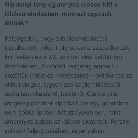
Gárdonyi tényleg annyira erősen hitt a
lélekvándorlásban, mint azt egyesek
állítják?
Kétségtelen, hogy a lélekvándorlással
foglalkozott, miként oly sokan a századforduló
környékén és a XX. század első két-három
évtizedében. Akkortájt rengeteg embert –
közöttük írókat és művészeket – érdekeltek az
okkult dolgok, legyen szó szellemidézésről,
asztaltáncoltatásról, bármiről. Gárdonyi is
rengeteg mindent kipróbált, de úgy gondolom,
nem sokkal jobban hitt az ilyesmiben, mint
amennyire abban az időben divat volt. Persze,
sok-sok feljegyzésében, regényében