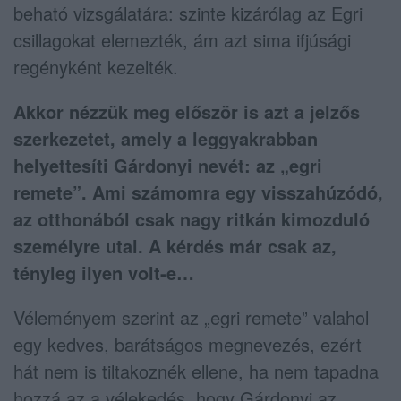
beható vizsgálatára: szinte kizárólag az Egri
csillagokat elemezték, ám azt sima ifjúsági
regényként kezelték.
Akkor nézzük meg először is azt a jelzős
szerkezetet, amely a leggyakrabban
helyettesíti Gárdonyi nevét: az „egri
remete”. Ami számomra egy visszahúzódó,
az otthonából csak nagy ritkán kimozduló
személyre utal. A kérdés már csak az,
tényleg ilyen volt-e…
Véleményem szerint az „egri remete” valahol
egy kedves, barátságos megnevezés, ezért
hát nem is tiltakoznék ellene, ha nem tapadna
hozzá az a vélekedés, hogy Gárdonyi az