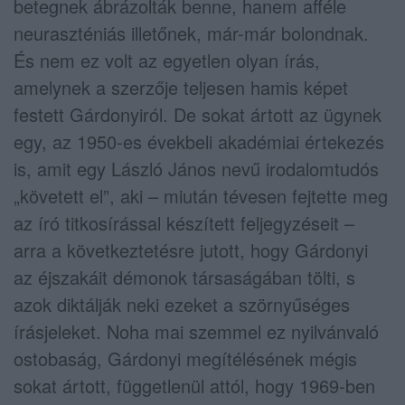
betegnek ábrázolták benne, hanem afféle
neuraszténiás illetőnek, már-már bolondnak.
És nem ez volt az egyetlen olyan írás,
amelynek a szerzője teljesen hamis képet
festett Gárdonyiról. De sokat ártott az ügynek
egy, az 1950-es évekbeli akadémiai értekezés
is, amit egy László János nevű irodalomtudós
„követett el”, aki – miután tévesen fejtette meg
az író titkosírással készített feljegyzéseit –
arra a következtetésre jutott, hogy Gárdonyi
az éjszakáit démonok társaságában tölti, s
azok diktálják neki ezeket a szörnyűséges
írásjeleket. Noha mai szemmel ez nyilvánvaló
ostobaság, Gárdonyi megítélésének mégis
sokat ártott, függetlenül attól, hogy 1969-ben