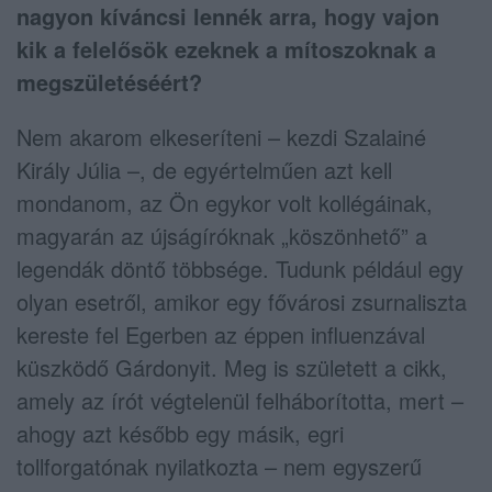
nagyon kíváncsi lennék arra, hogy vajon
kik a felelősök ezeknek a mítoszoknak a
megszületéséért?
Nem akarom elkeseríteni – kezdi Szalainé
Király Júlia –, de egyértelműen azt kell
mondanom, az Ön egykor volt kollégáinak,
magyarán az újságíróknak „köszönhető” a
legendák döntő többsége. Tudunk például egy
olyan esetről, amikor egy fővárosi zsurnaliszta
kereste fel Egerben az éppen influenzával
küszködő Gárdonyit. Meg is született a cikk,
amely az írót végtelenül felháborította, mert –
ahogy azt később egy másik, egri
tollforgatónak nyilatkozta – nem egyszerű