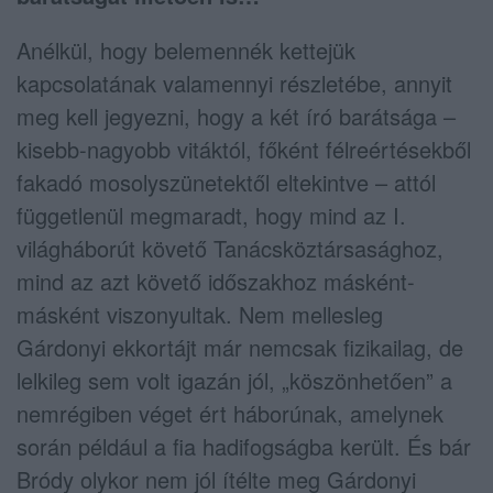
Anélkül, hogy belemennék kettejük
kapcsolatának valamennyi részletébe, annyit
meg kell jegyezni, hogy a két író barátsága –
kisebb-nagyobb vitáktól, főként félreértésekből
fakadó mosolyszünetektől eltekintve – attól
függetlenül megmaradt, hogy mind az I.
világháborút követő Tanácsköztársasághoz,
mind az azt követő időszakhoz másként-
másként viszonyultak. Nem mellesleg
Gárdonyi ekkortájt már nemcsak fizikailag, de
lelkileg sem volt igazán jól, „köszönhetően” a
nemrégiben véget ért háborúnak, amelynek
során például a fia hadifogságba került. És bár
Bródy olykor nem jól ítélte meg Gárdonyi