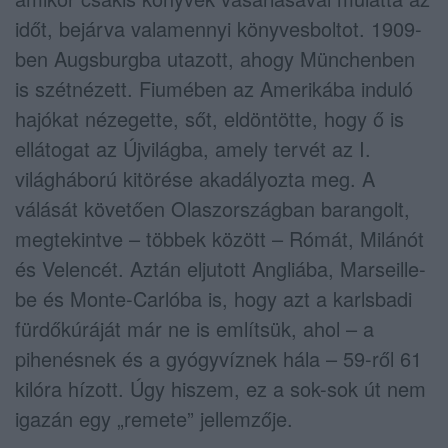
időt, bejárva valamennyi könyvesboltot. 1909-
ben Augsburgba utazott, ahogy Münchenben
is szétnézett. Fiumében az Amerikába induló
hajókat nézegette, sőt, eldöntötte, hogy ő is
ellátogat az Újvilágba, amely tervét az I.
világháború kitörése akadályozta meg. A
válását követően Olaszországban barangolt,
megtekintve – többek között – Rómát, Milánót
és Velencét. Aztán eljutott Angliába, Marseille-
be és Monte-Carlóba is, hogy azt a karlsbadi
fürdőkúráját már ne is említsük, ahol – a
pihenésnek és a gyógyvíznek hála – 59-ről 61
kilóra hízott. Úgy hiszem, ez a sok-sok út nem
igazán egy „remete” jellemzője.