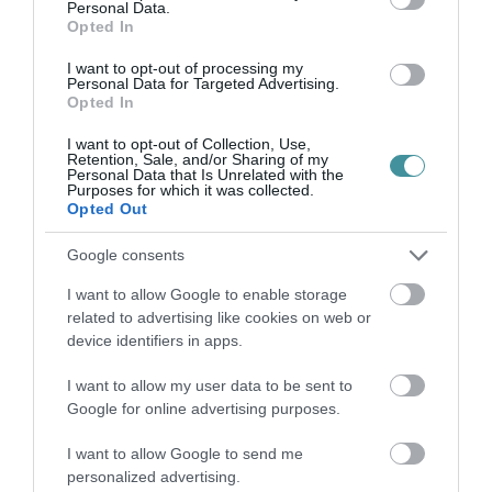
Personal Data.
tagja mesél el, és amelyek mindegyike azt
Opted In
mondja el, hogy az illető miért nem nősült
I want to opt-out of processing my
Personal Data for Targeted Advertising.
meg, miért maradt agglegény. Mi tagadás,
Opted In
ezek az elbeszélések nem festenek túl jó
I want to opt-out of Collection, Use,
képet a nőkről, ugyanakkor azt sem szabad
Retention, Sale, and/or Sharing of my
Personal Data that Is Unrelated with the
elfeledni, hogy a 13. novella fiatal agglegénye
Purposes for which it was collected.
Opted Out
végül megtalálja élete szerelmét. Ráadásul
Gárdonyi feljegyzéseiből azt is tudjuk, hogy
Google consents
tervezte megírni e kötet ellentétpárját is
I want to allow Google to enable storage
related to advertising like cookies on web or
Bajuszos veszedelem címmel. Na, úgyhogy az
device identifiers in apps.
író egyáltalán nem volt nőgyűlölő, még ha
ezzel a minősítéssel elég nehéz is egyszer és
I want to allow my user data to be sent to
Google for online advertising purposes.
mindenkorra leszámolni.
I want to allow Google to send me
És abból mi igaz, hogy az Egri csillagok
personalized advertising.