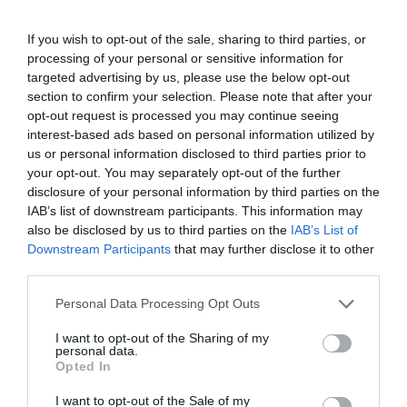
mint jó pár művében láthatjuk, de múzsa is,
If you wish to opt-out of the sale, sharing to third parties, or
ahogyan Ó Ida a múzsájává vált festőművész
processing of your personal or sensitive information for
férjének, Csabának.
targeted advertising by us, please use the below opt-out
section to confirm your selection. Please note that after your
opt-out request is processed you may continue seeing
interest-based ads based on personal information utilized by
Gárdonyi Géza hálószobája
us or personal information disclosed to third parties prior to
your opt-out. You may separately opt-out of the further
Vagyis az író nem gyűlölte a nőket. De
disclosure of your personal information by third parties on the
IAB’s list of downstream participants. This information may
akkor honnan e sommás vélekedés?
also be disclosed by us to third parties on the
IAB’s List of
Remélem, ezt nem az újságírók kezdték el
Downstream Participants
that may further disclose it to other
third parties.
terjeszteni…
Please note that this website/app uses one or more Google
Personal Data Processing Opt Outs
Ebben főként a Hosszúhajú veszedelem című
services and may gather and store information including but
not limited to your visit or usage behaviour. You may click to
I want to opt-out of the Sharing of my
novelláskötete a „bűnös”. Tizenhárom
personal data.
grant or deny consent to Google and its third-party tags to
Opted In
történetről van szó, amiket egy karácsonyeste
use your data for below specified purposes in below Google
consent section.
összeülő és beszélgető férfitársaság egy-egy
I want to opt-out of the Sale of my