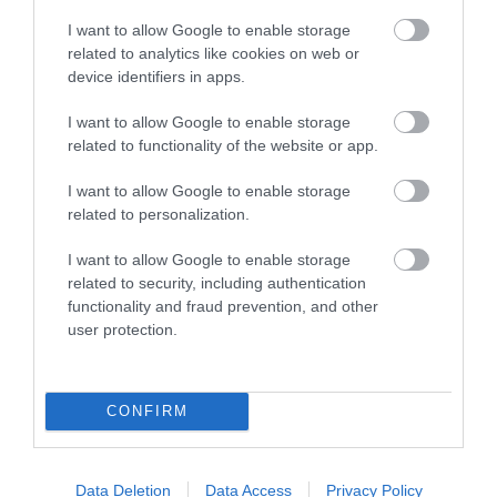
című regény kifejezetten Gárdonyi
I want to allow Google to enable storage
otthonának köszönhető, tehát annak, hogy
related to analytics like cookies on web or
device identifiers in apps.
a háza a vár tőszomszédságában állt?
I want to allow Google to enable storage
Ez valóban egy széles körben elterjedt verzió,
related to functionality of the website or app.
csak épp nem igaz. Gárdonyit a történelmi
I want to allow Google to enable storage
regények megírásakor nem elsősorban maguk
related to personalization.
az események izgatták, hanem egy-egy
I want to allow Google to enable storage
főszereplő élete és sorsa, jelleme, tettének
related to security, including authentication
mozgatórúgói. Az Egri csillagok esetében ez a
functionality and fraud prevention, and other
user protection.
személy Bornemissza Gergely volt, az Isten
rabjaiban Árpád-házi Szent Margit, míg A
láthatatlan emberben Isten ostora, azaz Attila
CONFIRM
király, a hunok rettegett vezetője. Egyszóval az
Egri csillagok megírását nem az a tény
Data Deletion
Data Access
Privacy Policy