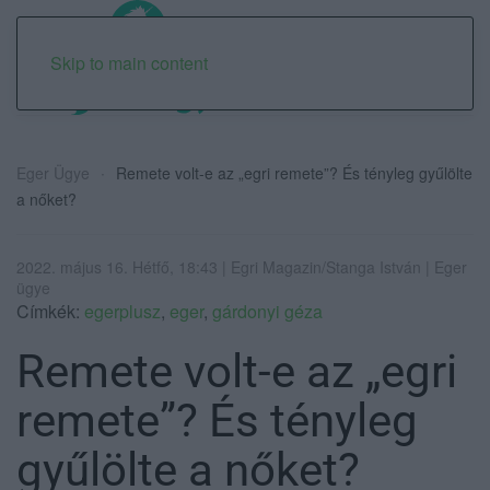
Skip to main content
Eger Ügye
Remete volt-e az „egri remete”? És tényleg gyűlölte
a nőket?
2022. május 16. Hétfő, 18:43 | Egri Magazin/Stanga István | Eger
ügye
Címkék:
egerplusz
,
eger
,
gárdonyi géza
Remete volt-e az „egri
remete”? És tényleg
gyűlölte a nőket?