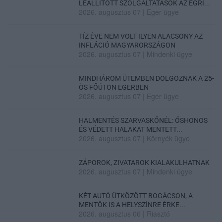
LEÁLLÍTOTT SZOLGÁLTATÁSOK AZ EGRI...
2026. augusztus 07
|
Eger ügye
TÍZ ÉVE NEM VOLT ILYEN ALACSONY AZ
INFLÁCIÓ MAGYARORSZÁGON
2026. augusztus 07
|
Mindenki ügye
MINDHÁROM ÜTEMBEN DOLGOZNAK A 25-
ÖS FŐÚTON EGERBEN
2026. augusztus 07
|
Eger ügye
HALMENTÉS SZARVASKŐNÉL: ŐSHONOS
ÉS VÉDETT HALAKAT MENTETT...
2026. augusztus 07
|
Környék ügye
ZÁPOROK, ZIVATAROK KIALAKULHATNAK
2026. augusztus 07
|
Mindenki ügye
KÉT AUTÓ ÜTKÖZÖTT BOGÁCSON, A
MENTŐK IS A HELYSZÍNRE ÉRKE...
2026. augusztus 06
|
Riasztó