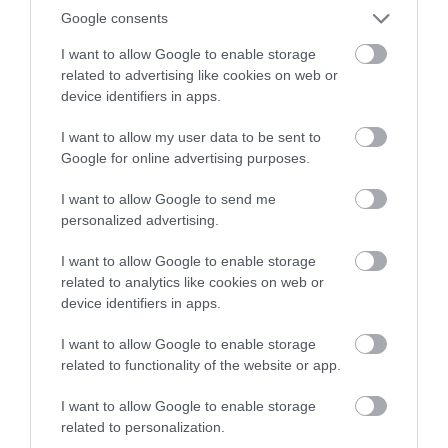
Google consents
35 PERCES TANÓRÁK ÉS KEVESEBB HÁZI
I want to allow Google to enable storage
FELADAT JÖHET AZ ALSÓ ...
2026. augusztus 08
|
Mindenki ügye
related to advertising like cookies on web or
device identifiers in apps.
I want to allow my user data to be sent to
Google for online advertising purposes.
I want to allow Google to send me
BAKA ANDRÁST JELÖLI KÖZTÁRSASÁGI
ELNÖKNEK A TISZA
personalized advertising.
2026. augusztus 08
|
Mindenki ügye
I want to allow Google to enable storage
related to analytics like cookies on web or
device identifiers in apps.
I want to allow Google to enable storage
ÚJ MAGYAR KÜLÜGYI STRATÉGIA KÉSZÜL,
related to functionality of the website or app.
TELJES SZAKÍTÁS JÖN A...
2026. augusztus 08
|
Mindenki ügye
I want to allow Google to enable storage
related to personalization.