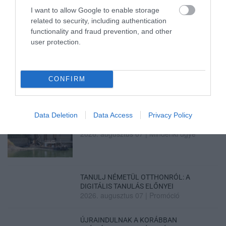
I want to allow Google to enable storage
related to security, including authentication
functionality and fraud prevention, and other
TATA ELBŰVÖLŐ LÁTVÁNYOSSÁGAI,
user protection.
AMIKÉRT ÉRDEMES MEGNÉZNI
2026. augusztus 08
|
Promóció
CONFIRM
Data Deletion
Data Access
Privacy Policy
TÖBB MINT EGY HÓNAP IS LEHET, MIRE
TELJESEN ÚJRAINDUL A P...
2026. augusztus 07
|
Mindenki ügye
TANULJ NÉMETÜL OTTHONRÓL: A
DIGITÁLIS TANULÁS ELŐNYEI
2026. augusztus 07
|
Promóció
ÚJRAINDULNAK A KORÁBBAN