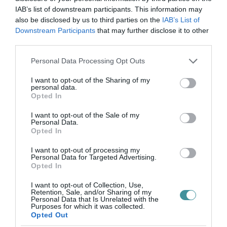
bennünket az EGRI ÜGYEK Google Hírek oldalán!
IAB’s list of downstream participants. This information may
also be disclosed by us to third parties on the
IAB’s List of
Downstream Participants
that may further disclose it to other
VISSZA A FŐOLDALRA
third parties.
Please note that this website/app uses one or more Google
Personal Data Processing Opt Outs
services and may gather and store information including but
not limited to your visit or usage behaviour. You may click to
I want to opt-out of the Sharing of my
personal data.
grant or deny consent to Google and its third-party tags to
Opted In
use your data for below specified purposes in below Google
consent section.
I want to opt-out of the Sale of my
Legfrissebb híreink
Personal Data.
Opted In
I want to opt-out of processing my
Personal Data for Targeted Advertising.
Opted In
A GYAKORNOKI MUNKA: LEHETŐSÉGEK ÉS
KIHÍVÁSOK A KARRIER KE...
2026. augusztus 09
|
Promóció
I want to opt-out of Collection, Use,
Retention, Sale, and/or Sharing of my
Personal Data that Is Unrelated with the
Purposes for which it was collected.
Opted Out