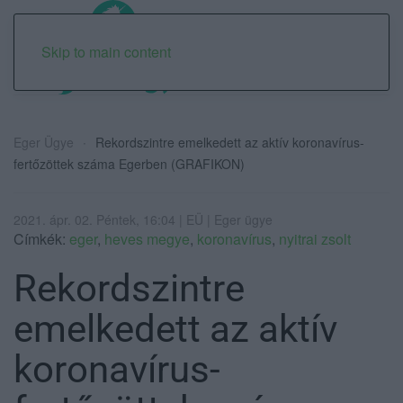
Skip to main content
Eger Ügye
Rekordszintre emelkedett az aktív koronavírus-
fertőzöttek száma Egerben (GRAFIKON)
2021. ápr. 02. Péntek, 16:04 | EÜ | Eger ügye
Címkék:
eger
,
heves megye
,
koronavírus
,
nyitrai zsolt
Rekordszintre
emelkedett az aktív
koronavírus-