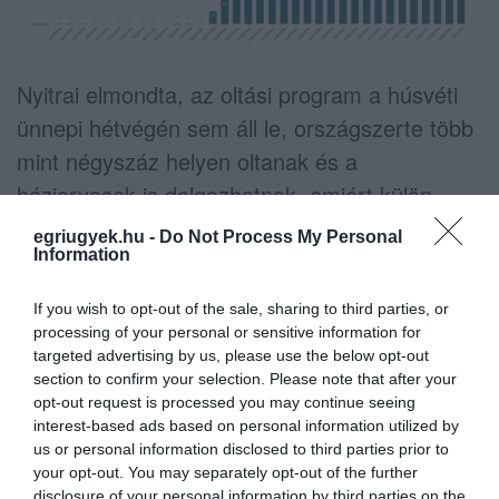
Nyitrai elmondta, az oltási program a húsvéti
ünnepi hétvégén sem áll le, országszerte több
mint négyszáz helyen oltanak és a
háziorvosok is dolgozhatnak, amiért külön
díjazást kapnak. A járvány harmadik hulláma
egriugyek.hu -
Do Not Process My Personal
Information
még nem ért véget, ezért különösen fontos a
védelmi intézkedések maradéktalan betartása
If you wish to opt-out of the sale, sharing to third parties, or
a húsvéti időszakban is.
processing of your personal or sensitive information for
targeted advertising by us, please use the below opt-out
section to confirm your selection. Please note that after your
opt-out request is processed you may continue seeing
interest-based ads based on personal information utilized by
us or personal information disclosed to third parties prior to
your opt-out. You may separately opt-out of the further
Ne maradjon le a legfrissebb hírekről, kövessen
disclosure of your personal information by third parties on the