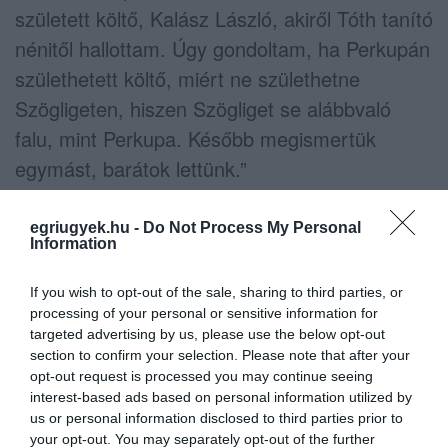
született költő, Kalász László, akiről Tóth tanító
nénitől hallottam. Úgy gondoltam, ha Perkupán
születhetett költő, miért ne születhetne
Szögligeten, hiszen Szögliget se alábbvaló
falu, mint Perkupa. Később megismertük
egymást, barátok lettünk.”
(Fecske Csaba)
egriugyek.hu -
Do Not Process My Personal
Information
2024. október 11., péntek 19 óra
If you wish to opt-out of the sale, sharing to third parties, or
Kultúrszalon
processing of your personal or sensitive information for
targeted advertising by us, please use the below opt-out
section to confirm your selection. Please note that after your
Vendégeink: Fábián Janka író és Váczi Eszter
opt-out request is processed you may continue seeing
jazzénekesnő
interest-based ads based on personal information utilized by
us or personal information disclosed to third parties prior to
your opt-out. You may separately opt-out of the further