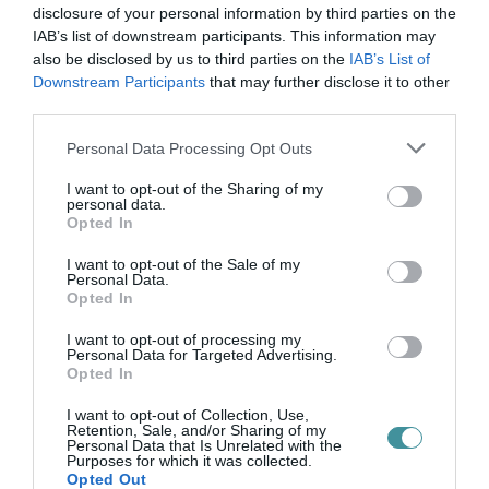
Beszélgetőtársuk: Vass Judit
disclosure of your personal information by third parties on the
IAB’s list of downstream participants. This information may
Jegyek:
also be disclosed by us to third parties on the
IAB’s List of
Downstream Participants
that may further disclose it to other
1 700 Ft és 2 000 Ft
third parties.
Please note that this website/app uses one or more Google
Personal Data Processing Opt Outs
A jegyek elővételben megvásárolhatók a Bródy
services and may gather and store information including but
not limited to your visit or usage behaviour. You may click to
I want to opt-out of the Sharing of my
Sándor Könyvtár olvasószolgálatánál.
personal data.
grant or deny consent to Google and its third-party tags to
Opted In
use your data for below specified purposes in below Google
A programok helyszíne: Bródy Sándor
consent section.
I want to opt-out of the Sale of my
Könyvtár, Bródy Szalon – Eger, Kossuth Lajos
Personal Data.
Opted In
u. 16.
I want to opt-out of processing my
Personal Data for Targeted Advertising.
Opted In
I want to opt-out of Collection, Use,
Retention, Sale, and/or Sharing of my
Ne maradjon le a legfrissebb hírekről, kövessen
Personal Data that Is Unrelated with the
bennünket az EGRI ÜGYEK Google Hírek oldalán!
Purposes for which it was collected.
Opted Out