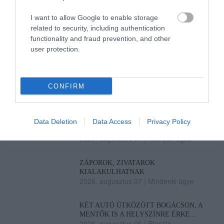
EGRI...
2026. augusztus 07
|
Eger ügye
I want to allow Google to enable storage
related to security, including authentication
TÍZ ÉVE NEM VOLT ILYEN ALACSONY
functionality and fraud prevention, and other
AZ INFLÁCIÓ MAGYARORSZÁGON
user protection.
2026. augusztus 07
|
Mindenki ügye
MINDHÁROM ÜTEMBEN DOLGOZNAK A
CONFIRM
25-ÖS FŐÚTON EGERBEN
2026. augusztus 07
|
Eger ügye
HALMENTÉS SZARVASKŐNÉL: ŐSHONOS
Data Deletion
Data Access
Privacy Policy
ÉS VÉDETT HALAKAT MENTETT...
2026. augusztus 07
|
Környék ügye
ZÁPOROK, ZIVATAROK
KIALAKULHATNAK
2026. augusztus 07
|
Mindenki ügye
KÉT AUTÓ ÜTKÖZÖTT BOGÁCSON, A
MENTŐK IS A HELYSZÍNRE ÉRKE...
2026. augusztus 06
|
Riasztó