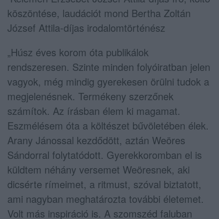
köszöntése, laudációt mond Bertha Zoltán
József Attila-díjas irodalomtörténész
„Húsz éves korom óta publikálok
rendszeresen. Szinte minden folyóiratban jelen
vagyok, még mindig gyerekesen örülni tudok a
megjelenésnek. Termékeny szerzőnek
számítok. Az írásban élem ki magamat.
Eszmélésem óta a költészet bűvöletében élek.
Arany Jánossal kezdődött, aztán Weöres
Sándorral folytatódott. Gyerekkoromban el is
küldtem néhány versemet Weöresnek, aki
dicsérte rímeimet, a ritmust, szóval biztatott,
ami nagyban meghatározta további életemet.
Volt más inspiráció is. A szomszéd faluban