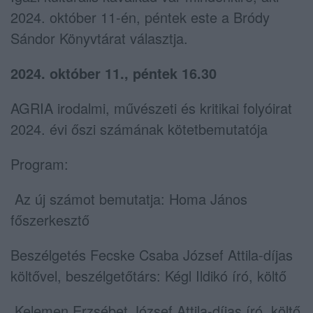
2024. október 11-én, péntek este a Bródy
Sándor Könyvtárat választja.
2024. október 11., péntek 16.30
AGRIA irodalmi, művészeti és kritikai folyóirat
2024. évi őszi számának kötetbemutatója
Program:
Az új számot bemutatja: Homa János
főszerkesztő
Beszélgetés Fecske Csaba József Attila-díjas
költővel, beszélgetőtárs: Kégl Ildikó író, költő
Kelemen Erzsébet József Attila-díjas író, költő