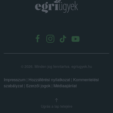
.
©
2026.
Minden jog fenntartva. egriugyek.hu
Impresszum
|
Hozzáférési nyilatkozat
|
Kommentelési
szabályzat
|
Szerzői jogok
|
Médiaajánlat
Ugrás a lap tetejére