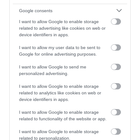
Google consents
VISSZA A FŐOLDALRA
I want to allow Google to enable storage
related to advertising like cookies on web or
device identifiers in apps.
I want to allow my user data to be sent to
Google for online advertising purposes.
Legfrissebb híreink
I want to allow Google to send me
personalized advertising.
TÖBB MINT EGY HÓNAP IS LEHET, MIRE
TELJESEN ÚJRAINDUL A P...
I want to allow Google to enable storage
2026. augusztus 07
|
Mindenki ügye
related to analytics like cookies on web or
device identifiers in apps.
TANULJ NÉMETÜL OTTHONRÓL: A
DIGITÁLIS TANULÁS ELŐNYEI
I want to allow Google to enable storage
2026. augusztus 07
|
Promóció
related to functionality of the website or app.
ÚJRAINDULNAK A KORÁBBAN
I want to allow Google to enable storage
LEÁLLÍTOTT SZOLGÁLTATÁSOK AZ
related to personalization.