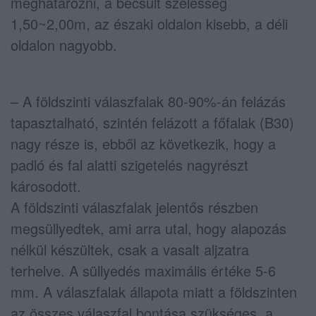
meghatározni, a becsült szélesség
1,50~2,00m, az északi oldalon kisebb, a déli
oldalon nagyobb.
– A földszinti válaszfalak 80-90%-án felázás
tapasztalható, szintén felázott a főfalak (B30)
nagy része is, ebből az következik, hogy a
padló és fal alatti szigetelés nagyrészt
károsodott.
A földszinti válaszfalak jelentős részben
megsüllyedtek, ami arra utal, hogy alapozás
nélkül készültek, csak a vasalt aljzatra
terhelve. A süllyedés maximális értéke 5-6
mm. A válaszfalak állapota miatt a földszinten
az összes válaszfal bontása szükséges, a