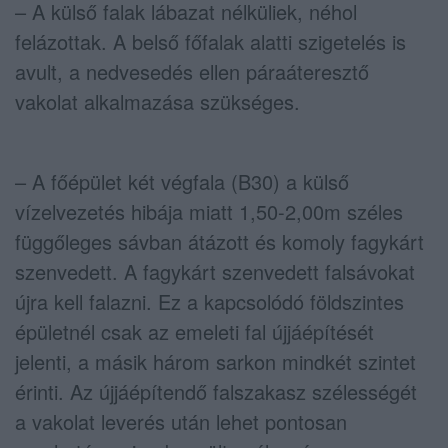
– A külső falak lábazat nélküliek, néhol
felázottak. A belső főfalak alatti szigetelés is
avult, a nedvesedés ellen páraáteresztő
vakolat alkalmazása szükséges.
– A főépület két végfala (B30) a külső
vízelvezetés hibája miatt 1,50-2,00m széles
függőleges sávban átázott és komoly fagykárt
szenvedett. A fagykárt szenvedett falsávokat
újra kell falazni. Ez a kapcsolódó földszintes
épületnél csak az emeleti fal újjáépítését
jelenti, a másik három sarkon mindkét szintet
érinti. Az újjáépítendő falszakasz szélességét
a vakolat leverés után lehet pontosan