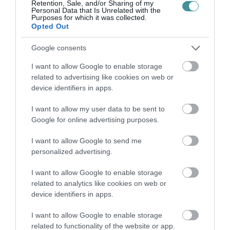
Retention, Sale, and/or Sharing of my
4. 100 adagos melegítőkonyha
Personal Data that Is Unrelated with the
Purposes for which it was collected.
5. 40 férőhelyes étkező
Opted Out
6. Orvosi rendelő hajléktalanok számára
Google consents
7. A kiszolgáló helyiségek bővítéssel és
I want to allow Google to enable storage
átalakítással történő kialakítása
related to advertising like cookies on web or
8. Akadálymentesítés
device identifiers in apps.
9. Utólagos hőszigetelés és nyílászárók
I want to allow my user data to be sent to
cseréje
Google for online advertising purposes.
10. Fűtéskorszerűsítés
I want to allow Google to send me
11. Tetőfelújítás
personalized advertising.
I want to allow Google to enable storage
related to analytics like cookies on web or
– A létesítményt a meglévő épület
device identifiers in apps.
átalakításával és bővítésével alakítjuk ki. Az
I want to allow Google to enable storage
épület északi végéhez földszintes raktárt és
related to functionality of the website or app.