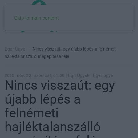
Skip to main content
Eger Ügye
Nincs visszaút: egy újabb lépés a felnémeti
hajléktalanszálló megépítése felé
2019. nov. 30. Szombat, 01:00 | Egri Ügyek | Eger ügye
Nincs visszaút: egy
újabb lépés a
felnémeti
hajléktalanszálló