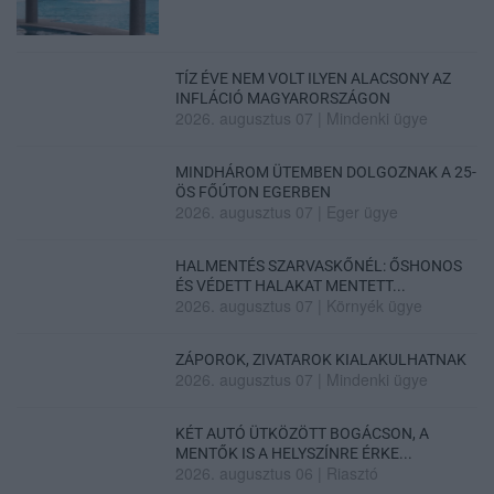
TÍZ ÉVE NEM VOLT ILYEN ALACSONY AZ
INFLÁCIÓ MAGYARORSZÁGON
2026. augusztus 07
|
Mindenki ügye
MINDHÁROM ÜTEMBEN DOLGOZNAK A 25-
ÖS FŐÚTON EGERBEN
2026. augusztus 07
|
Eger ügye
HALMENTÉS SZARVASKŐNÉL: ŐSHONOS
ÉS VÉDETT HALAKAT MENTETT...
2026. augusztus 07
|
Környék ügye
ZÁPOROK, ZIVATAROK KIALAKULHATNAK
2026. augusztus 07
|
Mindenki ügye
KÉT AUTÓ ÜTKÖZÖTT BOGÁCSON, A
MENTŐK IS A HELYSZÍNRE ÉRKE...
2026. augusztus 06
|
Riasztó