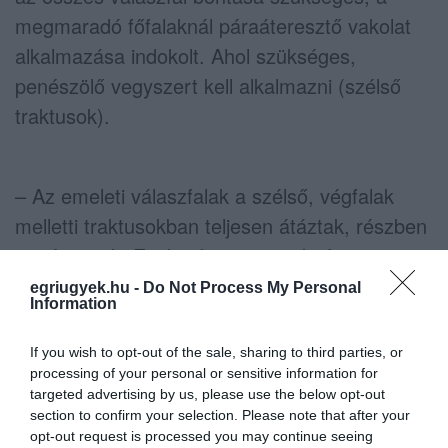
megmaradó főfalaknál páraáteresztő vakolat
alkalmazása indokolt. Ahol szükséges,
penészölő vegyszert kell alkalmazni (szélső
traktusok).
– Az emeleti válaszfalak a szélső, végfalak
melletti traktusokban teljesen átáztak, részben
penészesek. Ezeket bontani szükséges, a
többi válaszfal az átalakításnak megfelelően
egriugyek.hu -
Do Not Process My Personal
Information
megmarad.
If you wish to opt-out of the sale, sharing to third parties, or
processing of your personal or sensitive information for
– Az emeleti déli traktusban a meglévő
targeted advertising by us, please use the below opt-out
section to confirm your selection. Please note that after your
műanyag álmennyezet a nagy páraterhelés
opt-out request is processed you may continue seeing