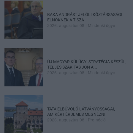
BAKA ANDRÁST JELÖLI KÖZTÁRSASÁGI
ELNÖKNEK A TISZA
2026. augusztus 08
|
Mindenki ügye
ÚJ MAGYAR KÜLÜGYI STRATÉGIA KÉSZÜL,
TELJES SZAKÍTÁS JÖN A...
2026. augusztus 08
|
Mindenki ügye
TATA ELBŰVÖLŐ LÁTVÁNYOSSÁGAI,
AMIKÉRT ÉRDEMES MEGNÉZNI
2026. augusztus 08
|
Promóció