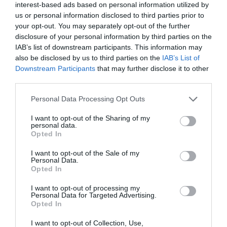
miatt leszakadt. A teljes álmennyezet
interest-based ads based on personal information utilized by
us or personal information disclosed to third parties prior to
bontandó, új álmennyezet készül az egész
your opt-out. You may separately opt-out of the further
szinten.
disclosure of your personal information by third parties on the
IAB’s list of downstream participants. This information may
also be disclosed by us to third parties on the
IAB’s List of
Downstream Participants
that may further disclose it to other
– Az intézmény korszerűsítésének célja a
third parties.
lakók életminőségének javítása az
Please note that this website/app uses one or more Google
Personal Data Processing Opt Outs
intézményben uralkodó rossz infrastrukturális
services and may gather and store information including but
adottságok miatt, illetve az életviszonyok
not limited to your visit or usage behaviour. You may click to
I want to opt-out of the Sharing of my
personal data.
grant or deny consent to Google and its third-party tags to
humanizálása és modernizálása az alábbiak
Opted In
use your data for below specified purposes in below Google
szerint:
consent section.
I want to opt-out of the Sale of my
Personal Data.
Opted In
I want to opt-out of processing my
1. 52 férőhelyes éjjeli menedékhely kialakítása
Personal Data for Targeted Advertising.
2. 10 férőhelyes átmeneti szállás kialakítása
Opted In
3. 28 férőhelyes ápoló - gondozó otthon
I want to opt-out of Collection, Use,