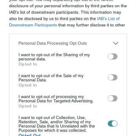
disclosure of your personal information by third parties on the
Ez tanítottam az edző képzésen, azonban
IAB’s list of downstream participants. This information may
valószínűleg a sok járulékos munka miatt azt
also be disclosed by us to third parties on the
IAB’s List of
nem voltak hajlandók sehol sem elvégezni.
Downstream Participants
that may further disclose it to other
third parties.
Nos most adott a helyzet, tehát ezt a munkát a
Please note that this website/app uses one or more Google
heti 10 edzéssel itt fogjuk elvégezni. Hiszek
Personal Data Processing Opt Outs
services and may gather and store information including but
magamban, hiszek a csapatomban és hiszek
not limited to your visit or usage behaviour. You may click to
I want to opt-out of the Sharing of my
personal data.
abban hogy jövőre az NB II-ben fogunk
grant or deny consent to Google and its third-party tags to
Opted In
use your data for below specified purposes in below Google
harcolni a feljutásért.
consent section.
I want to opt-out of the Sale of my
Personal Data.
(Fotó: egerse.com)
Opted In
I want to opt-out of processing my
Personal Data for Targeted Advertising.
Opted In
I want to opt-out of Collection, Use,
Ne maradjon le a legfrissebb hírekről, kövessen
Retention, Sale, and/or Sharing of my
Personal Data that Is Unrelated with the
bennünket az EGRI ÜGYEK Google Hírek oldalán!
Purposes for which it was collected.
Opted Out