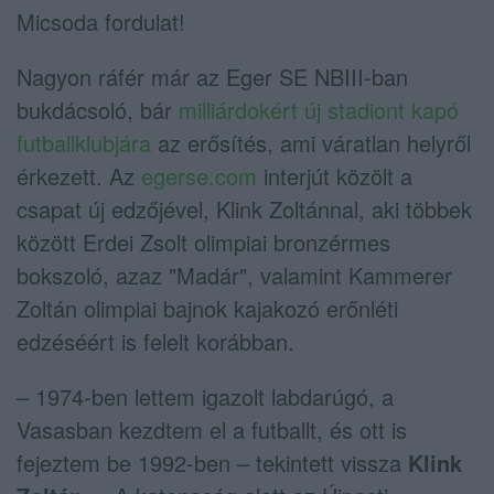
Micsoda fordulat!
Nagyon ráfér már az Eger SE NBIII-ban
bukdácsoló, bár
milliárdokért új stadiont kapó
futballklubjára
az erősítés, ami váratlan helyről
érkezett. Az
egerse.com
interjút közölt a
csapat új edzőjével, Klink Zoltánnal, aki többek
között Erdei Zsolt olimpiai bronzérmes
bokszoló, azaz "Madár", valamint Kammerer
Zoltán olimpiai bajnok kajakozó erőnléti
edzéséért is felelt korábban.
– 1974-ben lettem igazolt labdarúgó, a
Vasasban kezdtem el a futballt, és ott is
fejeztem be 1992-ben – tekintett vissza
Klink