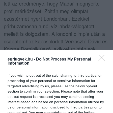
lett az eredménye, hogy Madár megnyerte
profi mérkőzését, Zoltán meg olimpiai
ezüstérmet nyert Londonban. Ezekkel
párhuzamosan a női vízilabda-válogatott
mellett is dolgoztam. A londoni olimpia után a
csapatomhoz kapcsolódott Verrasztó Dávid és
Kozma Dominik úszó, akikkel szintén sok
világversenyt nyertem - mondta Klink.
egriugyek.hu -
Do Not Process My Personal
Information
Arra a kérdésre, hogy mire számíthatnak az
Eger SE játékosai az új edzőtől a nyári
If you wish to opt-out of the sale, sharing to third parties, or
processing of your personal or sensitive information for
felkészülés során, Klink így reagált:
targeted advertising by us, please use the below opt-out
section to confirm your selection. Please note that after your
– A profi osztályban még nem volt ilyen
opt-out request is processed you may continue seeing
interest-based ads based on personal information utilized by
felkészülés, sőt valószínűleg az egész
us or personal information disclosed to third parties prior to
országban sem, amit itt fogok megvalósítani.
your opt-out. You may separately opt-out of the further