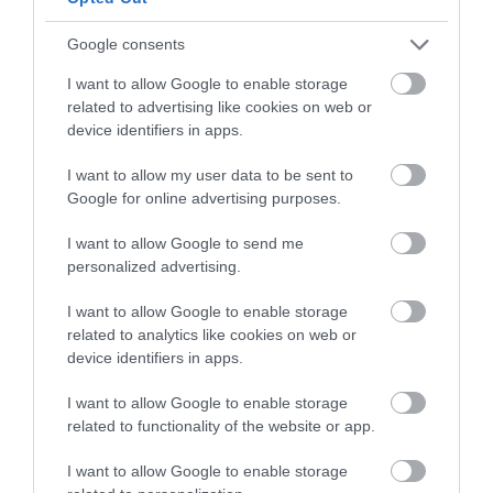
VISSZA A FŐOLDALRA
Google consents
I want to allow Google to enable storage
related to advertising like cookies on web or
device identifiers in apps.
I want to allow my user data to be sent to
Google for online advertising purposes.
Legfrissebb híreink
I want to allow Google to send me
TANULJ NÉMETÜL OTTHONRÓL: A
personalized advertising.
DIGITÁLIS TANULÁS ELŐNYEI
2026. augusztus 07
|
Promóció
I want to allow Google to enable storage
related to analytics like cookies on web or
device identifiers in apps.
ÚJRAINDULNAK A KORÁBBAN
LEÁLLÍTOTT SZOLGÁLTATÁSOK AZ
EGRI...
I want to allow Google to enable storage
2026. augusztus 07
|
Eger ügye
related to functionality of the website or app.
I want to allow Google to enable storage
TÍZ ÉVE NEM VOLT ILYEN ALACSONY
AZ INFLÁCIÓ MAGYARORSZÁGON