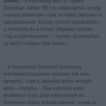
Zoltán.
– A katonaság alatt az Újpesti
Dózsában váltam NB I-es labdarúgóvá, de egy
makacs térdsérülés miatt be kellett fejeznem a
pályafutásomat. Ezután a focitól elszakadtam,
a testépítés és a fitnesz világában találtam
meg a számításomat.” - mondta az interjúban
az edző (a képen jobb oldalon)
– A Nemzetközi Testépítő Szövetség
erőnlétiedző-képzését vezettem hét éven
keresztül, majd a Vasasnál lettem erőnléti
edző – folytatta. – Éles váltással aztán
elvállaltam Erdei Zsolt felkészítését és
Kammerer Zoltán erőnléti edzését, ennek az