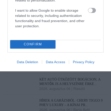
related to personalization.
2026. augusztus 07
|
Mindenki ügye
I want to allow Google to enable storage
related to security, including authentication
MINDHÁROM ÜTEMBEN DOLGOZNAK A
functionality and fraud prevention, and other
25-ÖS FŐÚTON EGERBEN
2026. augusztus 07
|
Eger ügye
user protection.
HALMENTÉS SZARVASKŐNÉL: ŐSHONOS
ÉS VÉDETT HALAKAT MENTETT...
CONFIRM
2026. augusztus 07
|
Környék ügye
ZÁPOROK, ZIVATAROK
Data Deletion
Data Access
Privacy Policy
KIALAKULHATNAK
2026. augusztus 07
|
Mindenki ügye
KÉT AUTÓ ÜTKÖZÖTT BOGÁCSON, A
MENTŐK IS A HELYSZÍNRE ÉRKE...
2026. augusztus 06
|
Riasztó
HÍREK A GARÁZSBÓL: CHERY TIGGO 9
PHEV LUXURY – A KÍNAI PR...
2026. augusztus 06
|
Barta Autó