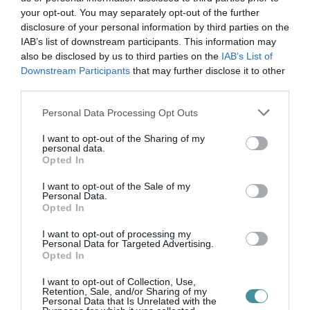
sem a Modern Városok Program (MVP),
your opt-out. You may separately opt-out of the further
sem az uniós TOP-pályázatok keretében
,
disclosure of your personal information by third parties on the
IAB’s list of downstream participants. This information may
bár az is igaz, hogy a 2016-ban elnyert MVP-
also be disclosed by us to third parties on the
IAB’s List of
támogatások a 2021-es építőipari árak mellett
Downstream Participants
that may further disclose it to other
third parties.
a töredékét sem fedezik a tervezett
beruházásoknak. Emiatt arról tárgyalnak a
Please note that this website/app uses one or more Google
Personal Data Processing Opt Outs
services and may gather and store information including but
kormánnyal, hogy vagy emeljék a támogatási
not limited to your visit or usage behaviour. You may click to
I want to opt-out of the Sharing of my
personal data.
összeget, vagy pedig csökkentett műszaki
grant or deny consent to Google and its third-party tags to
Opted In
use your data for below specified purposes in below Google
tartalommal valósítsák meg a beruházásokat,
consent section.
I want to opt-out of the Sale of my
példaként az úszó- és vízilabdaközpontot
Personal Data.
Opted In
hozta fel a polgármester.
I want to opt-out of processing my
Personal Data for Targeted Advertising.
A városvezető két pozitív hírt is bejelentett a
Opted In
sajtótájékoztató végén: a kormányzati
I want to opt-out of Collection, Use,
szereplők szerint Egernek kiváló esélye van
Retention, Sale, and/or Sharing of my
Personal Data that Is Unrelated with the