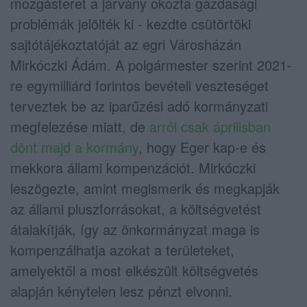
mozgásteret a járvány okozta gazdasági
problémák jelölték ki - kezdte csütörtöki
sajtótájékoztatóját az egri Városházán
Mirkóczki Ádám. A polgármester szerint 2021-
re egymilliárd forintos bevételi veszteséget
terveztek be az iparűzési adó kormányzati
megfelezése miatt, de
arról csak áprilisban
dönt majd a kormány
, hogy Eger kap-e és
mekkora állami kompenzációt. Mirkóczki
leszögezte, amint megismerik és megkapják
az állami pluszforrásokat, a költségvetést
átalakítják, így az önkormányzat maga is
kompenzálhatja azokat a területeket,
amelyektől a most elkészült költségvetés
alapján kénytelen lesz pénzt elvonni.