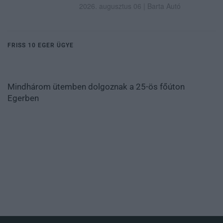
2026. augusztus 06
|
Barta Autó
FRISS 10 EGER ÜGYE
Mindhárom ütemben dolgoznak a 25-ös főúton
Egerben