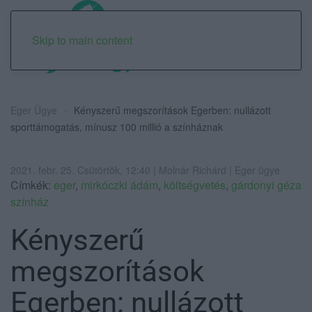
Skip to main content
Eger Ügye
Kényszerű megszorítások Egerben: nullázott
sporttámogatás, mínusz 100 millió a színháznak
2021. febr. 25. Csütörtök, 12:40 | Molnár Richárd | Eger ügye
Címkék:
eger
,
mirkóczki ádám
,
költségvetés
,
gárdonyi géza
színház
Kényszerű
megszorítások
Egerben: nullázott