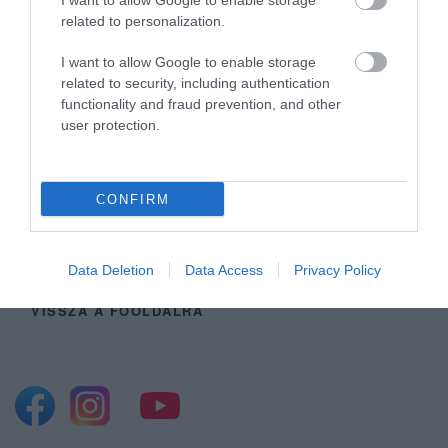
I want to allow Google to enable storage
related to personalization.
állítanak. Kiemelte, nagyobb az
önkormányzati tartalék is, mint tavaly, ami
I want to allow Google to enable storage
összesen 800 millió forint.
related to security, including authentication
functionality and fraud prevention, and other
user protection.
CONFIRM
Ne maradjon le a legfrissebb hírekről, kövessen
bennünket az EGRI ÜGYEK Google Hírek oldalán!
Data Deletion
Data Access
Privacy Policy
VISSZA A FŐOLDALRA