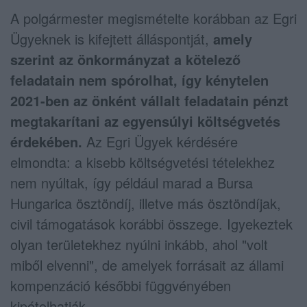
A polgármester megismételte korábban az Egri
Ügyeknek is kifejtett álláspontját,
amely
szerint az önkormányzat a kötelező
feladatain nem spórolhat, így kénytelen
2021-ben az önként vállalt feladatain pénzt
megtakarítani az egyensúlyi költségvetés
érdekében.
Az Egri Ügyek kérdésére
elmondta: a kisebb költségvetési tételekhez
nem nyúltak, így például marad a Bursa
Hungarica ösztöndíj, illetve más ösztöndíjak,
civil támogatások korábbi összege. Igyekeztek
olyan területekhez nyúlni inkább, ahol "volt
miből elvenni", de amelyek forrásait az állami
kompenzáció későbbi függvényében
kipótolhatják.