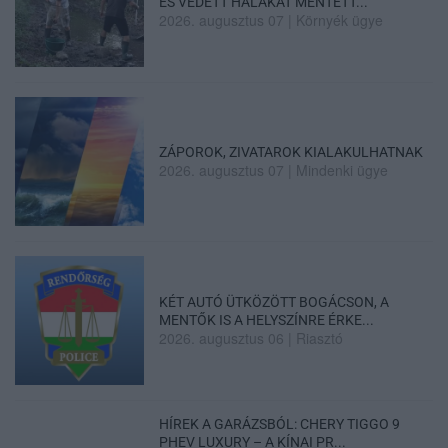
ÉS VÉDETT HALAKAT MENTETT...
2026. augusztus 07
|
Környék ügye
ZÁPOROK, ZIVATAROK KIALAKULHATNAK
2026. augusztus 07
|
Mindenki ügye
KÉT AUTÓ ÜTKÖZÖTT BOGÁCSON, A
MENTŐK IS A HELYSZÍNRE ÉRKE...
2026. augusztus 06
|
Riasztó
HÍREK A GARÁZSBÓL: CHERY TIGGO 9
PHEV LUXURY – A KÍNAI PR...