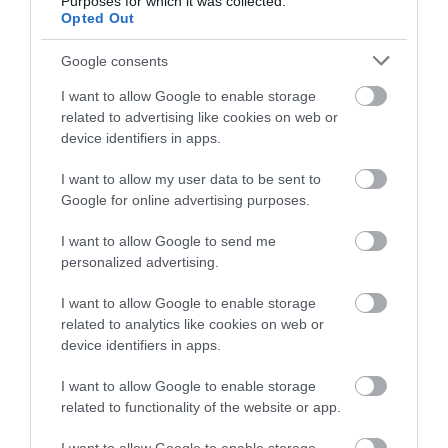
két sportberuházáshoz szükséges állami
Purposes for which it was collected.
Opted Out
források elnyerésére is. Az egyik az érsekkerti
rekortán futókör, amelyhez 50 millió forint
Google consents
támogatást nyerhetünk el, illetve a
I want to allow Google to enable storage
related to advertising like cookies on web or
négyévszakos, fedett jégpálya is elkészülhet
device identifiers in apps.
végre Egerben.
I want to allow my user data to be sent to
Mirkóczki Ádám sajtótájékoztatójával
Google for online advertising purposes.
párhuzamosan az egri Fidesz
I want to allow Google to send me
frakcióvezetője, Oroján Sándor is
personalized advertising.
tájékoztatót tartott az egri költségvetés
I want to allow Google to enable storage
témájában. A
Heol
tudósítása szerint
related to analytics like cookies on web or
device identifiers in apps.
elmondta: az önkormányzat valójában
"eldugta a pénzt", és most panaszkodik,
I want to allow Google to enable storage
related to functionality of the website or app.
hogy nincs. Pedig Oroján szerint a 2021-es
költségvetés jobb állapotban van, mint amit