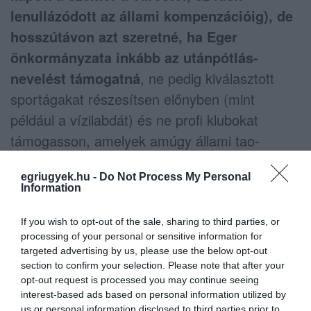
lenullázódott az állami kompenzációig), de
hosszútávon azt szeretné, ha Eger
önkormányzata inkább az utánpótlás-
nevelést támogatná
, ne pedig kiválasztott
sportágakat részesítsen előnyben (mint
például a vízilabdát) és ne profi klubokat
támogasson, amelyek amúgy állami tao-
támogatásban és szponzorációban is
egriugyek.hu -
Do Not Process My Personal
részesülnek. Mirkóczki szerint Eger akár a
Information
sport-utánpótlás fellegvára is lehetne, mint
amilyen éllovasa például a turizmusnak vagy a
If you wish to opt-out of the sale, sharing to third parties, or
processing of your personal or sensitive information for
gasztronómiának.
targeted advertising by us, please use the below opt-out
section to confirm your selection. Please note that after your
Mirkóczki leszögezte: a már futó
opt-out request is processed you may continue seeing
interest-based ads based on personal information utilized by
fejlesztések nem fognak leállni Egerben,
us or personal information disclosed to third parties prior to