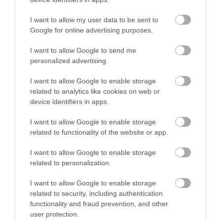
I want to allow my user data to be sent to
Google for online advertising purposes.
Ne maradjon le a legfrissebb hírekről, kövessen
I want to allow Google to send me
bennünket az EGRI ÜGYEK Google Hírek oldalán!
personalized advertising.
I want to allow Google to enable storage
VISSZA A FŐOLDALRA
related to analytics like cookies on web or
device identifiers in apps.
I want to allow Google to enable storage
related to functionality of the website or app.
I want to allow Google to enable storage
related to personalization.
Legfrissebb híreink
I want to allow Google to enable storage
related to security, including authentication
functionality and fraud prevention, and other
user protection.
VIZET VISZNEK A VADAKNAK A BÜKK-