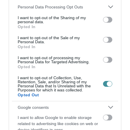
IDŐSOTTHONBAN MAGYARORSZÁGON
Please note that this website/app uses one or more Google
Personal Data Processing Opt Outs
services and may gather and store information including but
Öten lettek betegek, 13-an fertőzésgyanús
not limited to your visit or usage behaviour. You may click to
I want to opt-out of the Sharing of my
tünetekkel bírnak. Sajnos megtörtént az,
personal data.
grant or deny consent to Google and its third-party tags to
Opted In
amitől mindannyian tartottunk: 5
use your data for below specified purposes in below Google
consent section.
I want to opt-out of the Sale of my
idősotthonban élő embert fertőzött meg a
Personal Data.
koronavírus, további 13 lakó mutat a
Opted In
betegségre utaló tüneteket - jelentette be
I want to opt-out of processing my
Personal Data for Targeted Advertising.
Facebook-oldalán Karácsony Gergely. A
Opted In
főpolgármester szerint a fertőzöttek
I want to opt-out of Collection, Use,
mindannyian kórházi kezelés alatt állnak, a
Retention, Sale, and/or Sharing of my
Personal Data that Is Unrelated with the
Purposes for which it was collected.
Pesti Úti Idősek Otthonában pedig újabb
Opted Out
óvintézkedéseket hoztak annak érdekében,
Google consents
hogy ne terjedjen tovább a vírus.
I want to allow Google to enable storage
related to advertising like cookies on web or
device identifiers in apps.