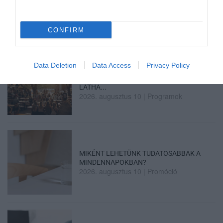
FENNSÍKRA – A TARTÓS SZÁR...
2026. augusztus 10
|
Zöld hírek
CONFIRM
Data Deletion
Data Access
Privacy Policy
MEHRINGER, CO LEE ÉS A
BLAHALOUISIANA KONCERTJÉT IS
LÁTHA...
2026. augusztus 10
|
Programok
MIKÉNT LEHETÜNK TUDATOSABBAK A
MINDENNAPOKBAN?
2026. augusztus 10
|
Promóció