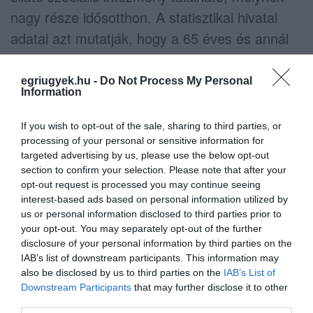
nagy része idősotthon. A statisztikai hivatal
adatai azt mutatják, hogy a 65 éves és annál
idősebb népesség 3,0%-a él ilyen
intézményekben. A jelenlegi helyzetben jó hír,
egriugyek.hu -
Do Not Process My Personal
Information
hogy az egri kistérségben ez az érték az
országos átlag felénél is alacsonyabb. Az
If you wish to opt-out of the sale, sharing to third parties, or
azonban már elgondolkodtató, hogy az
processing of your personal or sensitive information for
targeted advertising by us, please use the below opt-out
intézmények kihasználtsága 96%-os, így
section to confirm your selection. Please note that after your
ezekben az intézményekben komoly gondot
opt-out request is processed you may continue seeing
interest-based ads based on personal information utilized by
okozhat a járványügyi előírások szigorú
us or personal information disclosed to third parties prior to
betartása, amelyet az is jelez, hogy
your opt-out. You may separately opt-out of the further
Magyarországon is találtak fertőzöttet
disclosure of your personal information by third parties on the
IAB’s list of downstream participants. This information may
idősotthonban.
also be disclosed by us to third parties on the
IAB’s List of
Downstream Participants
that may further disclose it to other
third parties.
KORONAVÍRUS - ELŐSZÖR TALÁLTAK FERTŐZÖTTEKET EGY