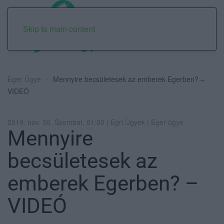
Skip to main content
Eger Ügye
Mennyire becsületesek az emberek Egerben? –
VIDEÓ
2019. nov. 30. Szombat, 01:00 | Egri Ügyek | Eger ügye
Mennyire
becsületesek az
emberek Egerben? –
VIDEÓ