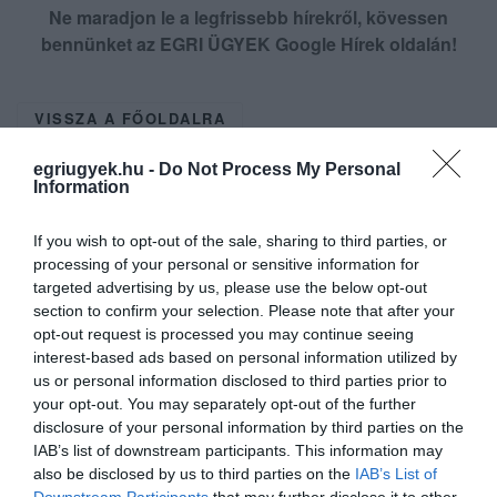
Ne maradjon le a legfrissebb hírekről, kövessen
bennünket az EGRI ÜGYEK Google Hírek oldalán!
VISSZA A FŐOLDALRA
egriugyek.hu -
Do Not Process My Personal
Information
If you wish to opt-out of the sale, sharing to third parties, or
processing of your personal or sensitive information for
targeted advertising by us, please use the below opt-out
Legfrissebb híreink
section to confirm your selection. Please note that after your
opt-out request is processed you may continue seeing
interest-based ads based on personal information utilized by
A GYAKORNOKI MUNKA: LEHETŐSÉGEK ÉS
KIHÍVÁSOK A KARRIER KE...
us or personal information disclosed to third parties prior to
2026. augusztus 09
|
Promóció
your opt-out. You may separately opt-out of the further
disclosure of your personal information by third parties on the
IAB’s list of downstream participants. This information may
also be disclosed by us to third parties on the
IAB’s List of
35 PERCES TANÓRÁK ÉS KEVESEBB HÁZI