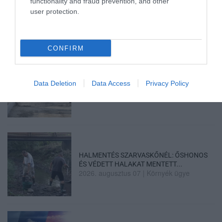
functionality and fraud prevention, and other
INFLÁCIÓ MAGYARORSZÁGON
user protection.
2026. augusztus 07
|
Mindenki ügye
CONFIRM
MINDHÁROM ÜTEMBEN DOLGOZNAK A 25-
Data Deletion
Data Access
Privacy Policy
ÖS FŐÚTON EGERBEN
2026. augusztus 07
|
Eger ügye
HALMENTÉS SZARVASKŐNÉL: ŐSHONOS
ÉS VÉDETT HALAKAT MENTETT...
2026. augusztus 07
|
Környék ügye