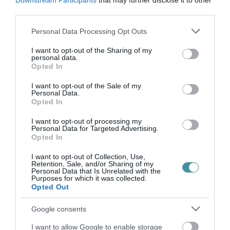
Downstream Participants
that may further disclose it to other
FELADAT JÖHET AZ ALSÓ ...
third parties.
2026. augusztus 08
|
Mindenki ügye
Please note that this website/app uses one or more Google
Personal Data Processing Opt Outs
services and may gather and store information including but
not limited to your visit or usage behaviour. You may click to
I want to opt-out of the Sharing of my
personal data.
grant or deny consent to Google and its third-party tags to
BAKA ANDRÁST JELÖLI KÖZTÁRSASÁGI
Opted In
ELNÖKNEK A TISZA
use your data for below specified purposes in below Google
2026. augusztus 08
|
Mindenki ügye
consent section.
I want to opt-out of the Sale of my
Personal Data.
Opted In
I want to opt-out of processing my
ÚJ MAGYAR KÜLÜGYI STRATÉGIA KÉSZÜL,
Personal Data for Targeted Advertising.
TELJES SZAKÍTÁS JÖN A...
Opted In
2026. augusztus 08
|
Mindenki ügye
I want to opt-out of Collection, Use,
Retention, Sale, and/or Sharing of my
Personal Data that Is Unrelated with the
Purposes for which it was collected.
Opted Out
TATA ELBŰVÖLŐ LÁTVÁNYOSSÁGAI,
AMIKÉRT ÉRDEMES MEGNÉZNI
2026. augusztus 08
|
Promóció
Google consents
I want to allow Google to enable storage