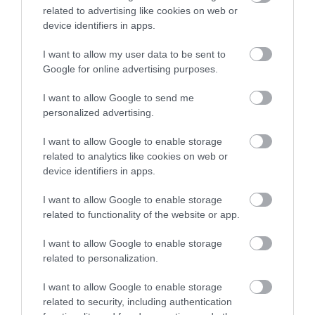
related to advertising like cookies on web or
device identifiers in apps.
TÖBB MINT EGY HÓNAP IS LEHET, MIRE
TELJESEN ÚJRAINDUL A P...
2026. augusztus 07
|
Mindenki ügye
I want to allow my user data to be sent to
Google for online advertising purposes.
I want to allow Google to send me
personalized advertising.
TANULJ NÉMETÜL OTTHONRÓL: A
DIGITÁLIS TANULÁS ELŐNYEI
2026. augusztus 07
|
Promóció
I want to allow Google to enable storage
related to analytics like cookies on web or
device identifiers in apps.
ÚJRAINDULNAK A KORÁBBAN
I want to allow Google to enable storage
LEÁLLÍTOTT SZOLGÁLTATÁSOK AZ EGRI...
related to functionality of the website or app.
2026. augusztus 07
|
Eger ügye
I want to allow Google to enable storage
related to personalization.
I want to allow Google to enable storage
related to security, including authentication
TÍZ ÉVE NEM VOLT ILYEN ALACSONY AZ