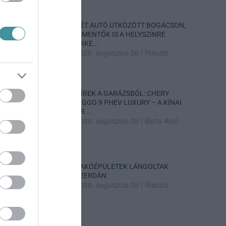
KÉT AUTÓ ÜTKÖZÖTT BOGÁCSON,
A MENTŐK IS A HELYSZÍNRE
ÉRKE...
2026. augusztus 06
|
Riasztó
HÍREK A GARÁZSBÓL: CHERY
TIGGO 9 PHEV LUXURY – A KÍNAI
PR...
2026. augusztus 06
|
Barta Autó
LAKÓÉPÜLETEK LÁNGOLTAK
SZERDÁN
2026. augusztus 06
|
Riasztó