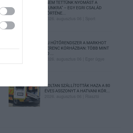
„NEM TETTÜNK NYOMÁST A
FIUNKRA” – EGY EGRI CSALÁD
TÖRTÉNE...
2026. augusztus 06
|
Sport
ÚJ HŰTŐRENDSZER A MARKHOT
FERENC KÓRHÁZBAN: TÖBB MINT
70 ...
2026. augusztus 06
|
Eger ügye
HOLTAN SZÁLLÍTOTTÁK HAZA A 80
ÉVES ASSZONYT A HATVANI KÓR...
2026. augusztus 06
|
Riasztó