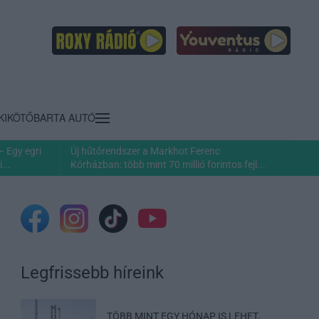
KIKÖTŐ
BARTA AUTÓ
– Egy egri
Új hűtőrendszer a Markhot Ferenc
...
Kórházban: több mint 70 millió forintos fejl...
Legfrissebb híreink
TÖBB MINT EGY HÓNAP IS LEHET,