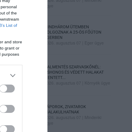
ou may
ügye
 personal
out of the
 downstream
B’s List of
MINDHÁROM ÜTEMBEN
DOLGOZNAK A 25-ÖS FŐÚTON
EGERBEN
er and store
2026. augusztus 07
|
Eger ügye
to grant or
ed purposes
HALMENTÉS SZARVASKŐNÉL:
ŐSHONOS ÉS VÉDETT HALAKAT
MENTETT...
2026. augusztus 07
|
Környék ügye
ZÁPOROK, ZIVATAROK
KIALAKULHATNAK
2026. augusztus 07
|
Mindenki
ügye