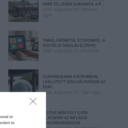
MIRE TELJESEN ÚJRAINDUL A P...
2026. augusztus 07
|
Mindenki
ügye
TANULJ NÉMETÜL OTTHONRÓL: A
DIGITÁLIS TANULÁS ELŐNYEI
2026. augusztus 07
|
Promóció
ÚJRAINDULNAK A KORÁBBAN
LEÁLLÍTOTT SZOLGÁLTATÁSOK AZ
EGRI...
2026. augusztus 07
|
Eger ügye
TÍZ ÉVE NEM VOLT ILYEN
sonal or
ALACSONY AZ INFLÁCIÓ
ection to
MAGYARORSZÁGON
2026. augusztus 07
|
Mindenki