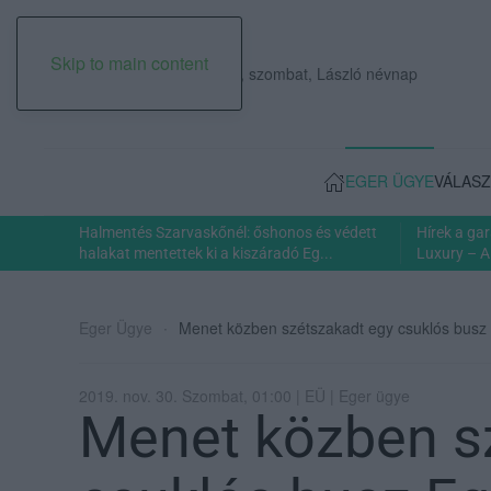
Skip to main content
2026. augusztus 08., szombat, László névnap
EGER ÜGYE
VÁLASZ
Halmentés Szarvaskőnél: őshonos és védett
Hírek a ga
halakat mentettek ki a kiszáradó Eg...
Luxury – A
Eger Ügye
Menet közben szétszakadt egy csuklós busz E
2019. nov. 30. Szombat, 01:00 | EÜ | Eger ügye
Menet közben s