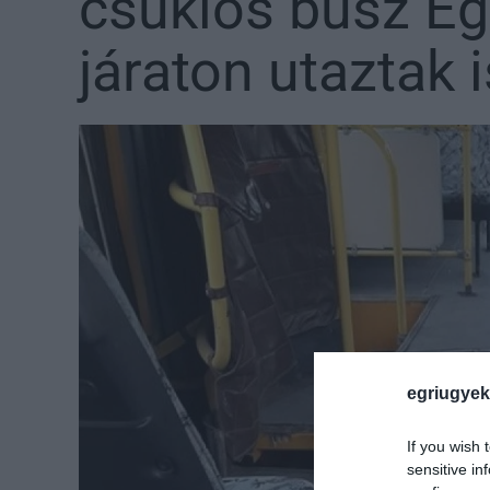
csuklós busz Ege
járaton utaztak 
egriugyek
If you wish 
sensitive in