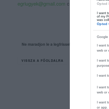
egriugyek@gmail.com
címünkre.
Opted 
I want t
of my P
was col
Opted 
Google 
Ne maradjon le a legfrissebb hírekről, kövess
I want t
web or d
VISSZA A FŐOLDALRA
I want t
purpose
I want 
I want t
web or d
I want t
or app.