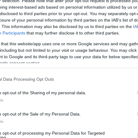
r selection. Please note that after your opt-out request is processed y
eing interest-based ads based on personal information utilized by us or
disclosed to third parties prior to your opt-out. You may separately opt-
losure of your personal information by third parties on the IAB’s list of
. This information may also be disclosed by us to third parties on the
IA
Participants
that may further disclose it to other third parties.
 that this website/app uses one or more Google services and may gath
including but not limited to your visit or usage behaviour. You may click 
 to Google and its third-party tags to use your data for below specifi
ogle consent section.
l Data Processing Opt Outs
gy hétfőn menet közben szakadt szét egy
 szerint senki sem sérült meg. Egy fotót is
o opt-out of the Sharing of my personal data.
In
o opt-out of the Sale of my Personal Data.
In
ől, netán fotója, írjon nekünk az
to opt-out of processing my Personal Data for Targeted
ing.