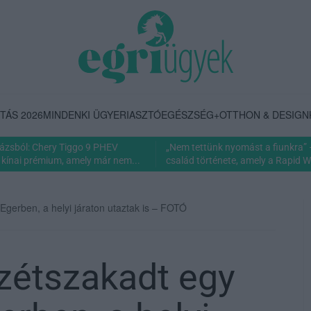
TÁS 2026
MINDENKI ÜGYE
RIASZTÓ
EGÉSZSÉG+
OTTHON & DESIGN
rázsból: Chery Tiggo 9 PHEV
„Nem tettünk nyomást a fiunkra” 
 kínai prémium, amely már nem...
család története, amely a Rapid Wi
gerben, a helyi járaton utaztak is – FOTÓ
zétszakadt egy