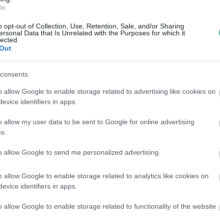
In
o opt-out of Collection, Use, Retention, Sale, and/or Sharing
ersonal Data that Is Unrelated with the Purposes for which it
lected.
Out
consents
en bennünket az EGRI ÜGYEK Google Hírek oldalán!
o allow Google to enable storage related to advertising like cookies on
evice identifiers in apps.
o allow my user data to be sent to Google for online advertising
s.
to allow Google to send me personalized advertising.
o allow Google to enable storage related to analytics like cookies on
evice identifiers in apps.
o allow Google to enable storage related to functionality of the website