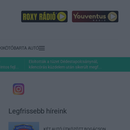
KIKÖTŐ
BARTA AUTÓ
c
Eloltották a tüzet Dédestapolcsánynál,
ntos fejl...
kilencórás küzdelem után sikerült megf...
Legfrissebb híreink
KÉT AUTÓ ÜTKÖZÖTT BOGÁCSON,