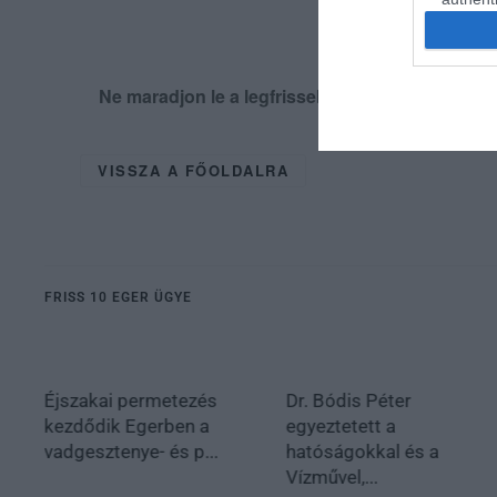
Ne maradjon le a legfrissebb hírekről, kövess
VISSZA A FŐOLDALRA
FRISS 10 EGER ÜGYE
Éjszakai permetezés
Dr. Bódis Péter
kezdődik Egerben a
egyeztetett a
vadgesztenye- és p...
hatóságokkal és a
Vízművel,...