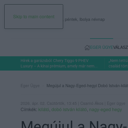
Skip to main content
2026. augusztus 07., péntek, Ibolya névnap
EGER ÜGYE
VÁLASZ
Hírek a garázsból: Chery Tiggo 9 PHEV
„Nem tettü
Luxury – A kínai prémium, amely már nem...
család tört
Eger Ügye
Megújul a Nagy-Eged-hegyi Dobó István-kilá
2026. ápr. 02. Csütörtök, 13:45 | Csarnó Ákos | Eger ügye
Címkék:
kilátó
,
dobó istván kilátó
,
nagy-eged hegy
Megújul a Nagy