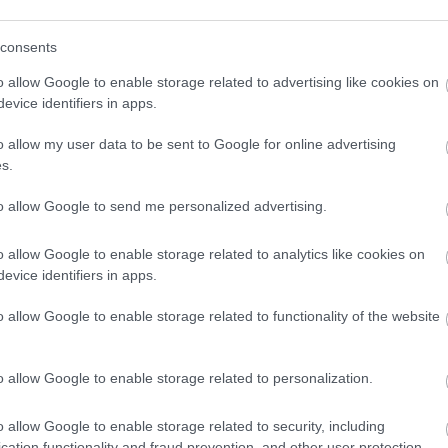
tás és újjáépítés helyett – statikai
et megerősítése és felújítása mellett
consents
dás.
o allow Google to enable storage related to advertising like cookies on
evice identifiers in apps.
tés valósul meg: megtisztítják és megerősítik
lmet, javítják az alapozást, valamint új
o allow my user data to be sent to Google for online advertising
s.
k ki. Emellett energiahatékony világítást
ket, megújulnak a lépcsők és a
to allow Google to send me personalized advertising.
ekében védőhálót helyeznek ki. A torony
o allow Google to enable storage related to analytics like cookies on
p.
evice identifiers in apps.
átó ismét a térség egyik meghatározó
o allow Google to enable storage related to functionality of the website
o allow Google to enable storage related to personalization.
o allow Google to enable storage related to security, including
cation functionality and fraud prevention, and other user protection.