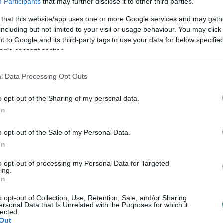
ztés eredményeként egy biztonságos,
Participants
that may further disclose it to other third parties.
 megőrző kilátó jöhet létre, amely hosszú
 that this website/app uses one or more Google services and may gath
ségi céljait.
including but not limited to your visit or usage behaviour. You may click 
 to Google and its third-party tags to use your data for below specifi
ogle consent section.
emelte: a kilátó felújítása fontos lépés,
nása az aktív turizmusba is indokolt. Mint
l Data Processing Opt Outs
miatt a túrázók, terepfutók, kerékpárosok és
t, a kilátó pedig nemcsak Eger panorámáját
o opt-out of the Sharing of my personal data.
In
elképe is.
o opt-out of the Sale of my Personal Data.
az önkormányzat támogatja a beruházást, és
In
sban dönt a közgyűlés. Hozzátette, hogy a
to opt-out of processing my Personal Data for Targeted
ódik a fejlesztéshez: mintegy 40 millió
ing.
In
, fogadóponttal, parkolóval és esőbeállóval,
t.
o opt-out of Collection, Use, Retention, Sale, and/or Sharing
ersonal Data that Is Unrelated with the Purposes for which it
lected.
Out