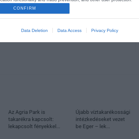
CONFIRM
en bennünket az EGRI ÜGYEK Google Hírek oldalán!
Data Deletion
Data Access
Privacy Policy
Az Agria Park is
Újabb víztakarékossági
takarékra kapcsolt:
intézkedéseket vezet
lekapcsolt fényekkel...
be Eger – lek...