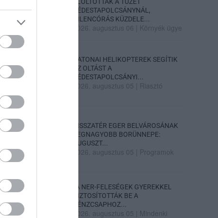
ELOLTOTTÁK A TÜZET
DÉDESTAPOLCSÁNYNÁL,
KILENCÓRÁS KÜZDELE...
2026. augusztus 06
|
Környék ügye
KATONAI HELIKOPTEREK SEGÍTIK
AZ OLTÁST A
DÉDESTAPOLCSÁNYI...
2026. augusztus 05
|
Riasztó
VISSZATÉR EGER BELVÁROSÁNAK
LEGNAGYOBB BORÜNNEPE:
AUGUSZT...
2026. augusztus 05
|
Programok
„A NER-FELESÉGEK GYEREKKEL
BIZTOSÍTOTTÁK BE A
PÉNZCSAPHOZ...
2026. augusztus 05
|
Mindenki