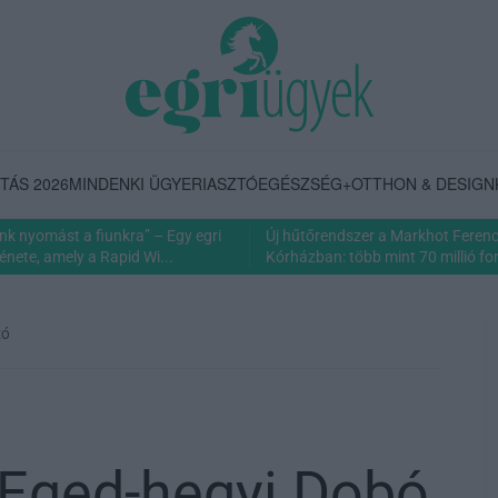
TÁS 2026
MINDENKI ÜGYE
RIASZTÓ
EGÉSZSÉG+
OTTHON & DESIGN
nk nyomást a fiunkra” – Egy egri
Új hűtőrendszer a Markhot Feren
énete, amely a Rapid Wi...
Kórházban: több mint 70 millió fori
tó
-Eged-hegyi Dobó