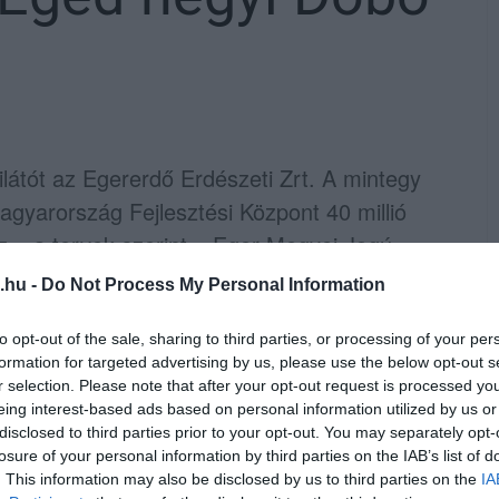
ilátót az Egererdő Erdészeti Zrt. A mintegy
agyarország Fejlesztési Központ 40 millió
öz – a tervek szerint – Eger Megyei Jogú
ul hozzá. Az erről szóló döntést áprilisban
.hu -
Do Not Process My Personal Information
árhatóan 2027 nyarára fejeződik be.
to opt-out of the sale, sharing to third parties, or processing of your per
öbb mint hatvan évvel ezelőtt, társadalmi
formation for targeted advertising by us, please use the below opt-out s
r selection. Please note that after your opt-out request is processed y
lően egy olajfúró torony felhasználásával
eing interest-based ads based on personal information utilized by us or
felújították, állapota az utóbbi években
disclosed to third parties prior to your opt-out. You may separately opt-
losure of your personal information by third parties on the IAB’s list of
szélyesnek minősítették, 2011 óta pedig nem
. This information may also be disclosed by us to third parties on the
IA