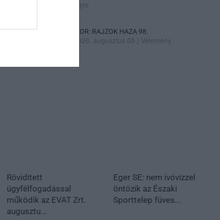
ügye
SIOR: RAJZOK HAZA 98.
2026. augusztus 05
|
Vélemény
Rövidített
Eger SE: nem ivóvízzel
ügyfélfogadással
öntözik az Északi
működik az EVAT Zrt.
Sporttelep füves...
augusztu...