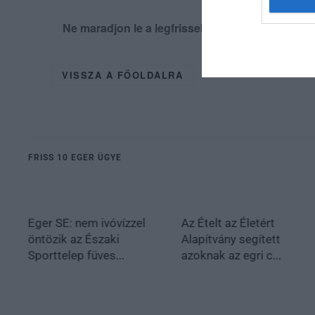
Ne maradjon le a legfrissebb hírekről, kövess
VISSZA A FŐOLDALRA
FRISS 10 EGER ÜGYE
Eger SE: nem ivóvízzel
Az Ételt az Életért
öntözik az Északi
Alapítvány segített
Sporttelep füves...
azoknak az egri c...