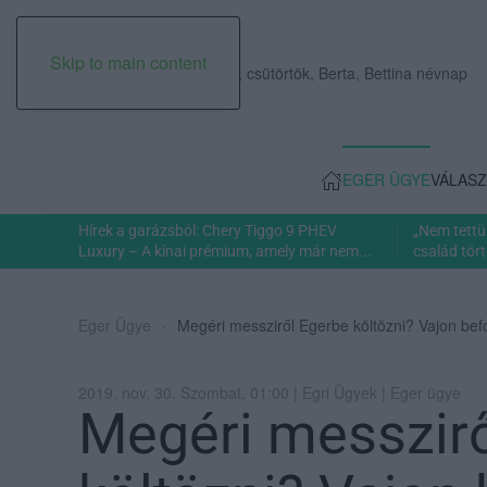
Skip to main content
2026. augusztus 06., csütörtök, Berta, Bettina névnap
EGER ÜGYE
VÁLASZ
Hírek a garázsból: Chery Tiggo 9 PHEV
„Nem tettü
Luxury – A kínai prémium, amely már nem...
család tört
Eger Ügye
Megéri messziről Egerbe költözni? Vajon be
2019. nov. 30. Szombat, 01:00 | Egri Ügyek | Eger ügye
Megéri messzir