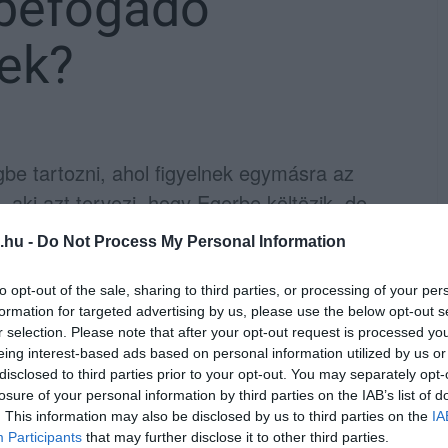
 befogadó
ek?
be tartozni, ahol figyelnek egymásra az
aki azt tervezi, hogy Egerbe költözik, de
nk neki!
.hu -
Do Not Process My Personal Information
to opt-out of the sale, sharing to third parties, or processing of your per
formation for targeted advertising by us, please use the below opt-out s
Fotó: Vámossy Béla
r selection. Please note that after your opt-out request is processed y
eing interest-based ads based on personal information utilized by us or
disclosed to third parties prior to your opt-out. You may separately opt-
kszor hangsúlyoztuk, hogy ezt olykor az itt
losure of your personal information by third parties on the IAB’s list of
y-egy külső szempár, akit elkápráztat a város
. This information may also be disclosed by us to third parties on the
IA
fiatalember írt nekünk nemrég egy levelet,
Participants
that may further disclose it to other third parties.