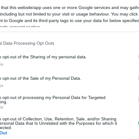
 neki, mert Egerbe szeretne költözni, de
 that this website/app uses one or more Google services and may gath
including but not limited to your visit or usage behaviour. You may click 
 el őt néhány jó tanáccsal, hogy könnyebben
 to Google and its third-party tags to use your data for below specifi
ogle consent section.
ost hagyjuk ki a hülye politikát is, meg hogy
l Data Processing Opt Outs
 Dobó térről és a hasonlók. Próbáljuk saját
o opt-out of the Sharing of my personal data.
znos tanáccsal ellátni őt, aki mint írja,
In
g ne elijesszük őt és édesanyját.
o opt-out of the Sale of my Personal Data.
In
to opt-out of processing my Personal Data for Targeted
ing.
In
o opt-out of Collection, Use, Retention, Sale, and/or Sharing
ersonal Data that Is Unrelated with the Purposes for which it
lected.
Out