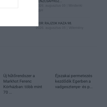
PÉNZCSAPHOZ...
2026. augusztus 05
|
Mindenki
ügye
SIOR: RAJZOK HAZA 98.
2026. augusztus 05
|
Vélemény
Új hűtőrendszer a
Éjszakai permetezés
Markhot Ferenc
kezdődik Egerben a
Kórházban: több mint
vadgesztenye- és p...
70 ...