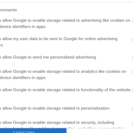
ontos
) vagyok 33 éves, Budapestről.
consents
anyámmal. Nagyon szép a városotok.
o allow Google to enable storage related to advertising like cookies on
evice identifiers in apps.
munikáció) és szeretnék új életet kezdeni.
e tartozni, ahol figyelnek egymásra az
o allow my user data to be sent to Google for online advertising
s.
barátkozni? Befogadják a betelepülőket?
to allow Google to send me personalized advertising.
o allow Google to enable storage related to analytics like cookies on
evice identifiers in apps.
o allow Google to enable storage related to functionality of the website
o allow Google to enable storage related to personalization.
o allow Google to enable storage related to security, including
cation functionality and fraud prevention, and other user protection.