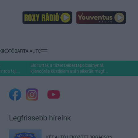
KIKÖTŐ
BARTA AUTÓ
c
Eloltották a tüzet Dédestapolcsánynál,
ntos fejl...
kilencórás küzdelem után sikerült megf...
Legfrissebb híreink
KÉT AUTÓ ÜTKÖZÖTT BOGÁCSON,