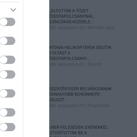
ELOLTOTTÁK A TÜZET
DÉDESTAPOLCSÁNYNÁL,
KILENCÓRÁS KÜZDELE...
2026. augusztus 06
|
Környék ügye
KATONAI HELIKOPTEREK SEGÍTIK
AZ OLTÁST A
DÉDESTAPOLCSÁNYI...
2026. augusztus 05
|
Riasztó
VISSZATÉR EGER BELVÁROSÁNAK
LEGNAGYOBB BORÜNNEPE:
AUGUSZT...
2026. augusztus 05
|
Programok
„A NER-FELESÉGEK GYEREKKEL
BIZTOSÍTOTTÁK BE A