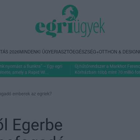
TÁS 2026
MINDENKI ÜGYE
RIASZTÓ
EGÉSZSÉG+
OTTHON & DESIGN
nk nyomást a fiunkra” – Egy egri
Új hűtőrendszer a Markhot Feren
énete, amely a Rapid Wi...
Kórházban: több mint 70 millió fori
fogadó emberek az egriek?
ől Egerbe