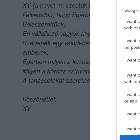
XY (
a nevet mi szedtük ki, ez most nem f
Google 
Felvetődött, hogy Egerbe költözünk édes
I want t
Beleszerettünk.
web or d
Én vállalkozó vagyok (ingatlan, zálog, kom
Szeretnék egy valódi-összetartó közösségb
I want t
purpose
emberek.
Egerben milyen a közösségi élet és lehet 
I want 
Milyen a kórház színvonala?
I want t
A tanácsotokat szeretném kérni.
web or d
I want t
Köszönettel:
or app.
XY
I want t
I want t
authenti