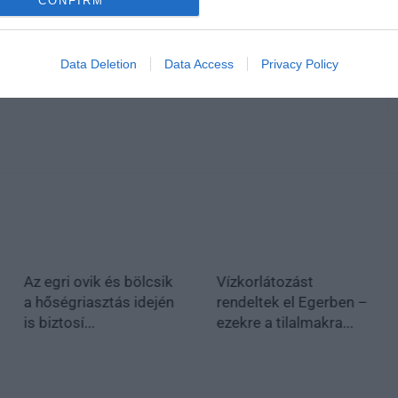
CONFIRM
en bennünket az EGRI ÜGYEK Google Hírek oldalán!
Data Deletion
Data Access
Privacy Policy
Az egri ovik és bölcsik
Vízkorlátozást
a hőségriasztás idején
rendeltek el Egerben –
is biztosí...
ezekre a tilalmakra...