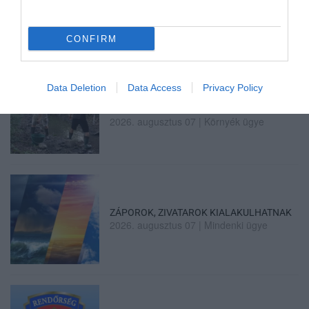
2026. augusztus 07
|
Eger ügye
CONFIRM
Data Deletion
Data Access
Privacy Policy
HALMENTÉS SZARVASKŐNÉL: ŐSHONOS
ÉS VÉDETT HALAKAT MENTETT...
2026. augusztus 07
|
Környék ügye
ZÁPOROK, ZIVATAROK KIALAKULHATNAK
2026. augusztus 07
|
Mindenki ügye