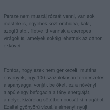
Persze nem muszáj rózsát venni, van sok
másféle is, egyebek közt orchidea, kála,
szegfű stb., illetve itt vannak a cserepes
virágok is, amelyek sokáig lehetnek az otthon
ékkövei.
Fontos, hogy ezek nem génkezelt, mutáns
növények, egy 100 százalékosan természetes
alapanyaggal vonják be őket, ez a növényi
alapú elegy befogadja a fény energiáját,
amelyet kizárólag sötétben bocsát ki magából.
Ezáltal gyönyörű vizuális élményt nyújt