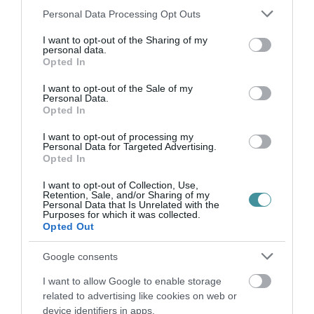
Please note that this website/app uses one or more Google
Personal Data Processing Opt Outs
services and may gather and store information including but
not limited to your visit or usage behaviour. You may click to
I want to opt-out of the Sharing of my
personal data.
grant or deny consent to Google and its third-party tags to
Opted In
use your data for below specified purposes in below Google
consent section.
I want to opt-out of the Sale of my
Personal Data.
Opted In
I want to opt-out of processing my
Personal Data for Targeted Advertising.
Opted In
Akinek bármilyen kérdése van a virágokkal
I want to opt-out of Collection, Use,
kapcsolatban, vagy szeretné árusítani azokat
Retention, Sale, and/or Sharing of my
Personal Data that Is Unrelated with the
Purposes for which it was collected.
Egerben vagy a környéken található
Opted Out
virágboltjában, hívja ezt a számot: +36
70/415-
Google consents
6700.
I want to allow Google to enable storage
related to advertising like cookies on web or
device identifiers in apps.