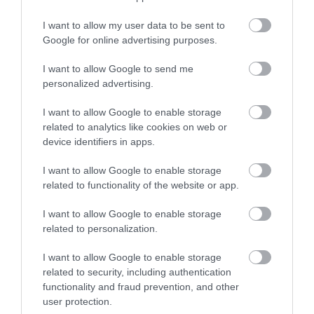
I want to allow my user data to be sent to
Google for online advertising purposes.
Ne maradjon le a legfrissebb hírekről, kövessen
I want to allow Google to send me
bennünket az EGRI ÜGYEK Google Hírek oldalán!
personalized advertising.
I want to allow Google to enable storage
VISSZA A FŐOLDALRA
related to analytics like cookies on web or
device identifiers in apps.
I want to allow Google to enable storage
related to functionality of the website or app.
I want to allow Google to enable storage
related to personalization.
Legfrissebb híreink
I want to allow Google to enable storage
related to security, including authentication
functionality and fraud prevention, and other
MINDHÁROM ÜTEMBEN DOLGOZNAK A 25-
user protection.
ÖS FŐÚTON EGERBEN