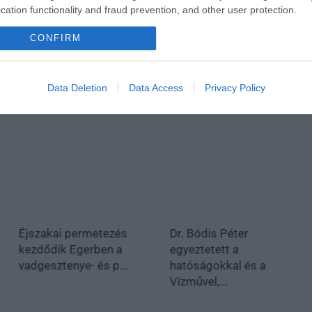
cation functionality and fraud prevention, and other user protection.
CONFIRM
Data Deletion
Data Access
Privacy Policy
Éjszakai permetezés
Dr. Bódis Péter
kezdődik Egerben a
egyeztetett a
vadgesztenye- és p...
hatóságokkal és a
Vízművel,...