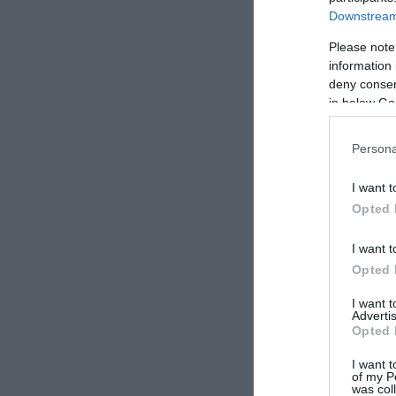
Downstream 
Please note
information 
deny consent
in below Go
Persona
I want t
Opted 
I want t
Opted 
I want 
Advertis
Opted 
I want t
of my P
was col