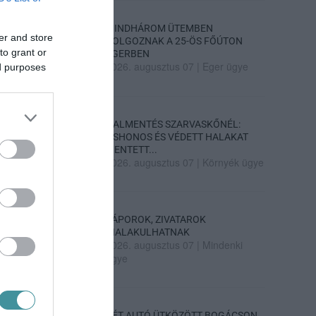
MINDHÁROM ÜTEMBEN
er and store
DOLGOZNAK A 25-ÖS FŐÚTON
to grant or
EGERBEN
2026. augusztus 07
|
Eger ügye
ed purposes
HALMENTÉS SZARVASKŐNÉL:
ŐSHONOS ÉS VÉDETT HALAKAT
MENTETT...
2026. augusztus 07
|
Környék ügye
ZÁPOROK, ZIVATAROK
KIALAKULHATNAK
2026. augusztus 07
|
Mindenki
ügye
KÉT AUTÓ ÜTKÖZÖTT BOGÁCSON,