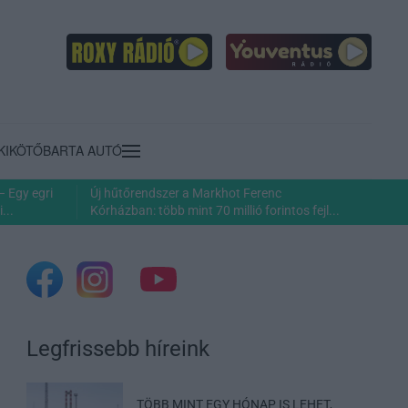
KIKÖTŐ
BARTA AUTÓ
– Egy egri
Új hűtőrendszer a Markhot Ferenc
...
Kórházban: több mint 70 millió forintos fejl...
Legfrissebb híreink
TÖBB MINT EGY HÓNAP IS LEHET,