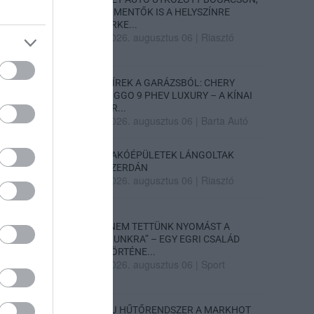
A MENTŐK IS A HELYSZÍNRE
ÉRKE...
2026. augusztus 06
|
Riasztó
HÍREK A GARÁZSBÓL: CHERY
TIGGO 9 PHEV LUXURY – A KÍNAI
PR...
2026. augusztus 06
|
Barta Autó
LAKÓÉPÜLETEK LÁNGOLTAK
SZERDÁN
2026. augusztus 06
|
Riasztó
„NEM TETTÜNK NYOMÁST A
FIUNKRA” – EGY EGRI CSALÁD
TÖRTÉNE...
2026. augusztus 06
|
Sport
ÚJ HŰTŐRENDSZER A MARKHOT