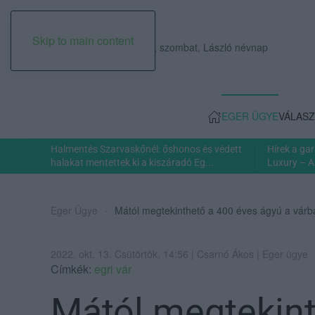
Skip to main content
2026. augusztus 08., szombat, László névnap
EGER ÜGYE
VÁLASZ
Halmentés Szarvaskőnél: őshonos és védett
Hírek a ga
halakat mentettek ki a kiszáradó Eg...
Luxury – A
Eger Ügye
Mától megtekinthető a 400 éves ágyú a várb
2022. okt. 13. Csütörtök, 14:56 | Csarnó Ákos | Eger ügye
Címkék:
egri vár
Mától megtekint