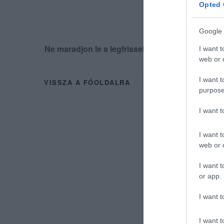
Opted 
Google 
Ne maradjon le a legfrissebb hírekről, kövess
I want t
web or d
I want t
VISSZA A FŐOLDALRA
purpose
I want 
I want t
web or d
I want t
or app.
I want t
I want t