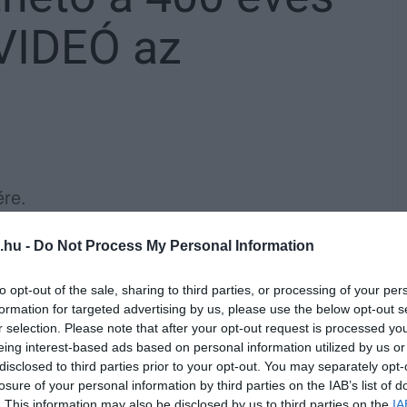
 VIDEÓ az
ére.
eti ágyúdombon - a helyreállításokhoz
.hu -
Do Not Process My Personal Information
 bronzból öntött ostromágyú
elő. Ma
került
to opt-out of the sale, sharing to third parties, or processing of your per
s török ágyúcső, melyet a mai naptól a vár
formation for targeted advertising by us, please use the below opt-out s
atnak az Egri várban.
r selection. Please note that after your opt-out request is processed y
eing interest-based ads based on personal information utilized by us or
disclosed to third parties prior to your opt-out. You may separately opt-
losure of your personal information by third parties on the IAB’s list of
. This information may also be disclosed by us to third parties on the
IA