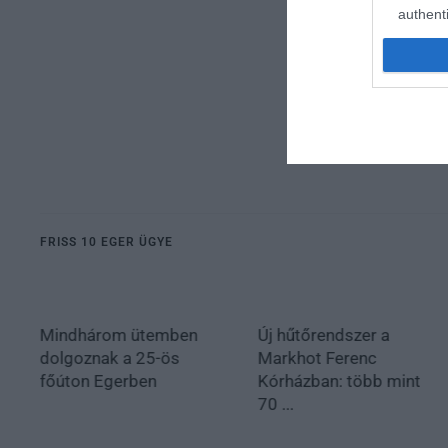
authenti
FRISS 10 EGER ÜGYE
Mindhárom ütemben
Új hűtőrendszer a
dolgoznak a 25-ös
Markhot Ferenc
főúton Egerben
Kórházban: több mint
70 ...