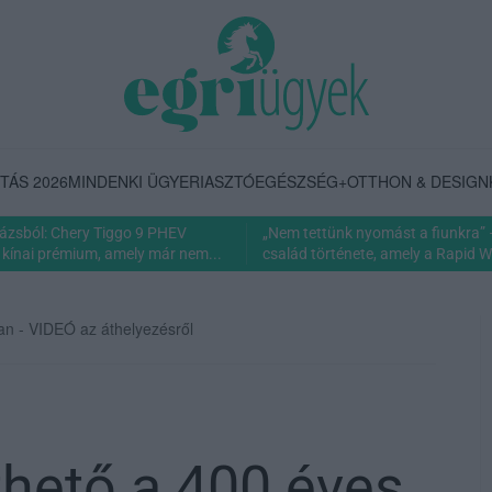
TÁS 2026
MINDENKI ÜGYE
RIASZTÓ
EGÉSZSÉG+
OTTHON & DESIGN
rázsból: Chery Tiggo 9 PHEV
„Nem tettünk nyomást a fiunkra” 
 kínai prémium, amely már nem...
család története, amely a Rapid Wi
an - VIDEÓ az áthelyezésről
hető a 400 éves