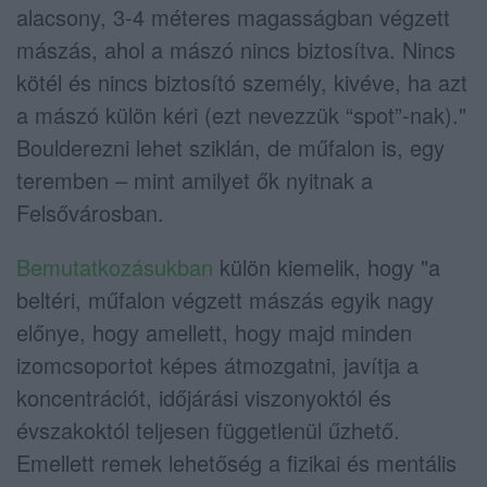
alacsony, 3-4 méteres magasságban végzett
mászás, ahol a mászó nincs biztosítva. Nincs
kötél és nincs biztosító személy, kivéve, ha azt
a mászó külön kéri (ezt nevezzük “spot”-nak)."
Boulderezni lehet sziklán, de műfalon is, egy
teremben – mint amilyet ők nyitnak a
Felsővárosban.
Bemutatkozásukban
külön kiemelik, hogy "a
beltéri, műfalon végzett mászás egyik nagy
előnye, hogy amellett, hogy majd minden
izomcsoportot képes átmozgatni, javítja a
koncentrációt, időjárási viszonyoktól és
évszakoktól teljesen függetlenül űzhető.
Emellett remek lehetőség a fizikai és mentális