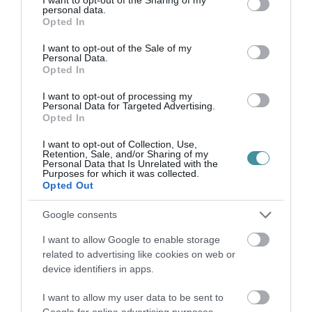
personal data.
grant or deny consent to Google and its third-party tags to
Opted In
use your data for below specified purposes in below Google
consent section.
I want to opt-out of the Sale of my
Personal Data.
Opted In
I want to opt-out of processing my
Legfrissebb híreink
Personal Data for Targeted Advertising.
Opted In
AZ ENDODONCIÁBAN
I want to opt-out of Collection, Use,
NÉLKÜLÖZHETETLEN ESZKÖZÖK
Retention, Sale, and/or Sharing of my
Personal Data that Is Unrelated with the
2026. augusztus 09
|
Promóció
Purposes for which it was collected.
Opted Out
Google consents
ITTASAN RANDALÍROZOTT EGER
BELVÁROSÁBAN: ÜZLETEK KIRAKATA...
I want to allow Google to enable storage
2026. augusztus 09
|
Riasztó
related to advertising like cookies on web or
device identifiers in apps.
I want to allow my user data to be sent to
Google for online advertising purposes.