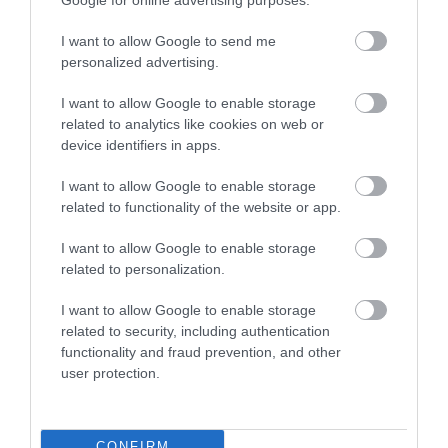
ORBÁN EGYKORI VÍZÜGYI ÁLLAMTITKÁRA
I want to allow Google to send me
IS ELLENTMONDOTT A VOL...
personalized advertising.
2026. augusztus 09
|
Mindenki ügye
I want to allow Google to enable storage
related to analytics like cookies on web or
device identifiers in apps.
A GYAKORNOKI MUNKA: LEHETŐSÉGEK ÉS
KIHÍVÁSOK A KARRIER KE...
I want to allow Google to enable storage
2026. augusztus 09
|
Promóció
related to functionality of the website or app.
I want to allow Google to enable storage
related to personalization.
35 PERCES TANÓRÁK ÉS KEVESEBB HÁZI
FELADAT JÖHET AZ ALSÓ ...
I want to allow Google to enable storage
2026. augusztus 08
|
Mindenki ügye
related to security, including authentication
functionality and fraud prevention, and other
user protection.
BAKA ANDRÁST JELÖLI KÖZTÁRSASÁGI
ELNÖKNEK A TISZA
2026. augusztus 08
|
Mindenki ügye
CONFIRM