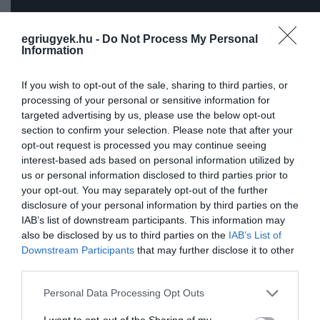
egriugyek.hu -
Do Not Process My Personal
Information
If you wish to opt-out of the sale, sharing to third parties, or
processing of your personal or sensitive information for
targeted advertising by us, please use the below opt-out
section to confirm your selection. Please note that after your
opt-out request is processed you may continue seeing
interest-based ads based on personal information utilized by
us or personal information disclosed to third parties prior to
your opt-out. You may separately opt-out of the further
disclosure of your personal information by third parties on the
IAB’s list of downstream participants. This information may
also be disclosed by us to third parties on the
IAB’s List of
Ne maradjon le a legfrissebb hírekről, kövessen
Downstream Participants
that may further disclose it to other
bennünket az EGRI ÜGYEK Google Hírek oldalán!
third parties.
Please note that this website/app uses one or more Google
Personal Data Processing Opt Outs
services and may gather and store information including but
VISSZA A FŐOLDALRA
not limited to your visit or usage behaviour. You may click to
I want to opt-out of the Sharing of my