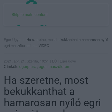
Skip to main content
Eger Ügye
Ha szeretne, most bekukkanthat a hamarosan nyíló
egri mászóterembe – VIDEÓ
2021. ápr. 21. Szerda, 19:51 | EÜ | Eger ügye
Címkék:
egerplusz
,
eger
,
mászóterem
Ha szeretne, most
bekukkanthat a
hamarosan nyíló egri