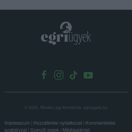
.
©
2026.
Minden jog fenntartva. egriugyek.hu
Impresszum
|
Hozzáférési nyilatkozat
|
Kommentelési
szabályzat
|
Szerzői jogok
|
Médiaajánlat