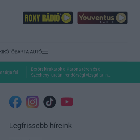
KIKÖTŐ
BARTA AUTÓ
Betört kirakatok a Katona téren és a
tárja fel
Széchenyi utcán, rendőrségi vizsgálat in...
Legfrissebb híreink