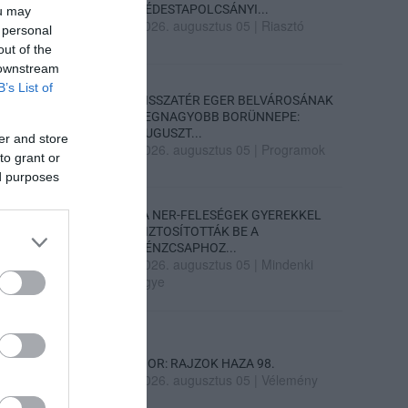
DÉDESTAPOLCSÁNYI...
ou may
2026. augusztus 05
|
Riasztó
 personal
out of the
 downstream
B’s List of
VISSZATÉR EGER BELVÁROSÁNAK
LEGNAGYOBB BORÜNNEPE:
AUGUSZT...
er and store
2026. augusztus 05
|
Programok
to grant or
ed purposes
„A NER-FELESÉGEK GYEREKKEL
BIZTOSÍTOTTÁK BE A
PÉNZCSAPHOZ...
2026. augusztus 05
|
Mindenki
ügye
SIOR: RAJZOK HAZA 98.
2026. augusztus 05
|
Vélemény