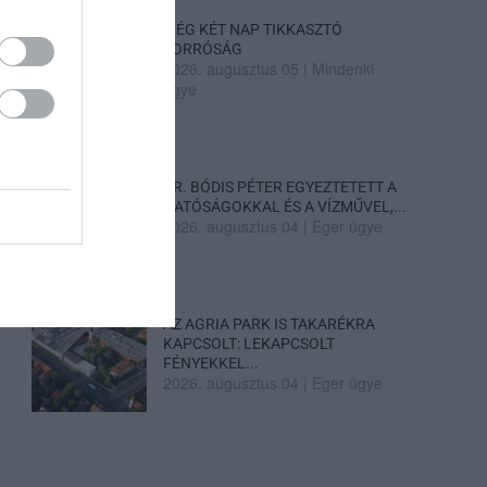
MÉG KÉT NAP TIKKASZTÓ
FORRÓSÁG
2026. augusztus 05
|
Mindenki
ügye
DR. BÓDIS PÉTER EGYEZTETETT A
HATÓSÁGOKKAL ÉS A VÍZMŰVEL,...
2026. augusztus 04
|
Eger ügye
AZ AGRIA PARK IS TAKARÉKRA
KAPCSOLT: LEKAPCSOLT
FÉNYEKKEL...
2026. augusztus 04
|
Eger ügye