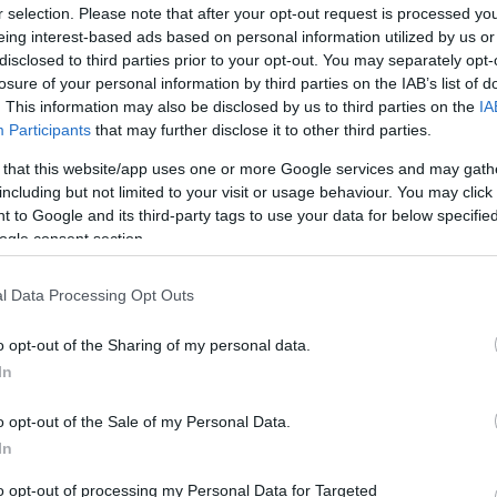
r selection. Please note that after your opt-out request is processed y
eing interest-based ads based on personal information utilized by us or
disclosed to third parties prior to your opt-out. You may separately opt-
losure of your personal information by third parties on the IAB’s list of
. This information may also be disclosed by us to third parties on the
IA
Participants
that may further disclose it to other third parties.
 that this website/app uses one or more Google services and may gath
including but not limited to your visit or usage behaviour. You may click 
 to Google and its third-party tags to use your data for below specifi
 előző évhez képest
ogle consent section.
 százalékkal nőttek az előfoglalások az
l Data Processing Opt Outs
alapján a Szallas.hu pénteken az MTI-vel.
o opt-out of the Sharing of my personal data.
In
lások, amelyek már most teltházasak az
abad szállások. A foglalások 29 százaléka
o opt-out of the Sale of my Personal Data.
ázaléka vendégházba, 14 százaléka
In
lláshelyre szól. Egy embernek éjszakánként
to opt-out of processing my Personal Data for Targeted