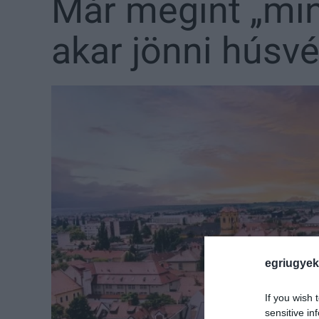
Már megint „mi
akar jönni húsvé
egriugyek
If you wish 
sensitive in