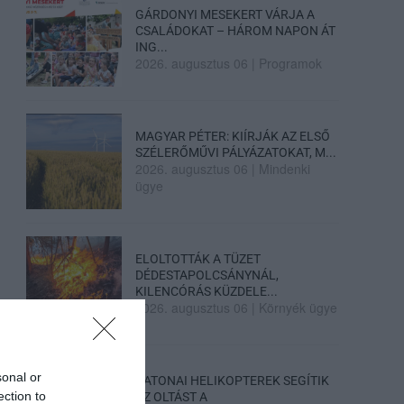
GÁRDONYI MESEKERT VÁRJA A
CSALÁDOKAT – HÁROM NAPON ÁT
ING...
2026. augusztus 06
|
Programok
MAGYAR PÉTER: KIÍRJÁK AZ ELSŐ
SZÉLERŐMŰVI PÁLYÁZATOKAT, M...
2026. augusztus 06
|
Mindenki
ügye
ELOLTOTTÁK A TÜZET
DÉDESTAPOLCSÁNYNÁL,
KILENCÓRÁS KÜZDELE...
2026. augusztus 06
|
Környék ügye
sonal or
KATONAI HELIKOPTEREK SEGÍTIK
ection to
AZ OLTÁST A