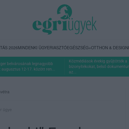
TÁS 2026
MINDENKI ÜGYE
RIASZTÓ
EGÉSZSÉG+
OTTHON & DESIGN
Közmédiások évekig gyűjtötték a
Eger belvárosának legnagyobb
bizonyítékokat, belső dokumentum 
 augusztus 12-17. között ren...
az...
vétra
er ügye