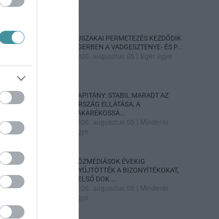
ÉJSZAKAI PERMETEZÉS KEZDŐDIK
EGERBEN A VADGESZTENYE- ÉS P...
2026. augusztus 05
|
Eger ügye
KAPITÁNY: STABIL MARADT AZ
ORSZÁG ELLÁTÁSA, A
TAKARÉKOSSÁ...
2026. augusztus 05
|
Mindenki
ügye
KÖZMÉDIÁSOK ÉVEKIG
GYŰJTÖTTÉK A BIZONYÍTÉKOKAT,
BELSŐ DOK...
2026. augusztus 05
|
Mindenki
ügye