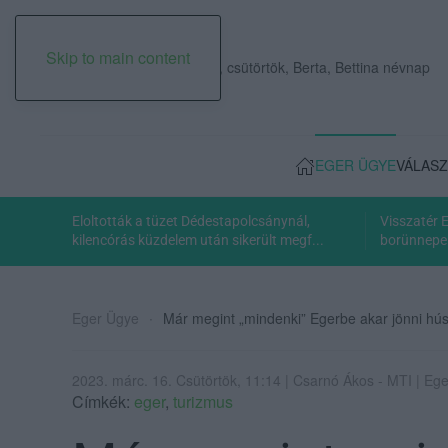
Skip to main content
2026. augusztus 06., csütörtök, Berta, Bettina névnap
EGER ÜGYE
VÁLASZ
Eloltották a tüzet Dédestapolcsánynál,
Visszatér 
kilencórás küzdelem után sikerült megf...
borünnepe:
Eger Ügye
Már megint „mindenki” Egerbe akar jönni hús
2023. márc. 16. Csütörtök, 11:14 | Csarnó Ákos - MTI | Eg
Címkék:
eger
,
turizmus