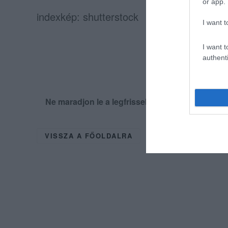
or app.
indexkép: shutterstock
I want t
I want t
authenti
Ne maradjon le a legfrissebb hírekről, kövess
VISSZA A FŐOLDALRA