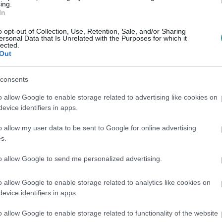
ing.
mi csaknem 19 százalékos drágulás tavalyhoz
In
ásfoglaló oldal.
o opt-out of Collection, Use, Retention, Sale, and/or Sharing
ersonal Data that Is Unrelated with the Purposes for which it
lected.
szló, Pécs és Nyíregyháza a magyarok
Out
en. Továbbá Hévíz, Szeged, Zalakaros,
tebbek a Szallas.hu oldalán.
consents
o allow Google to enable storage related to advertising like cookies on
 nem tudják pontosan összehasonlítani az
evice identifiers in apps.
y á
tlagos tavalyi májusi hétvégéhez képest is
o allow my user data to be sent to Google for online advertising
s.
ehetőséget, a tavalyi pünkösdi előfoglalások
to allow Google to send me personalized advertising.
égek.
o allow Google to enable storage related to analytics like cookies on
evice identifiers in apps.
utazók, az eddig beérkező foglalásoknál 40
őszakáig megtett előfoglalásokhoz képest.
o allow Google to enable storage related to functionality of the website