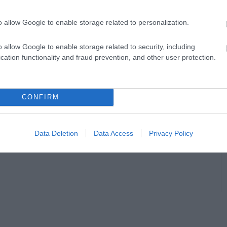
o allow Google to enable storage related to personalization.
o allow Google to enable storage related to security, including
cation functionality and fraud prevention, and other user protection.
CONFIRM
en bennünket az EGRI ÜGYEK Google Hírek oldalán!
Data Deletion
Data Access
Privacy Policy