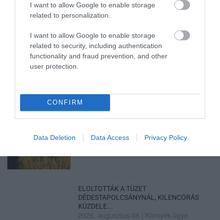
I want to allow Google to enable storage
2026. augusztus 06
|
Riasztó
related to personalization.
I want to allow Google to enable storage
related to security, including authentication
GÁRDONYI MESEKERT VÁRJA A
functionality and fraud prevention, and other
CSALÁDOKAT – HÁROM NAPON ÁT ING...
user protection.
2026. augusztus 06
|
Programok
CONFIRM
MAGYAR PÉTER: KIÍRJÁK AZ ELSŐ
Data Deletion
Data Access
Privacy Policy
SZÉLERŐMŰVI PÁLYÁZATOKAT, M...
2026. augusztus 06
|
Mindenki ügye
ELOLTOTTÁK A TÜZET
DÉDESTAPOLCSÁNYNÁL, KILENCÓRÁS
KÜZDELE...
2026. augusztus 06
|
Környék ügye