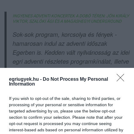
INGYENES ADVENTI KONCERTEK A DOBÓ TÉREN: JÖN KIRÁLY
VIKTOR, SZALÓKI ÁGI ÉS A MAGASHEGYI UNDERGROUND
Sok-sok program, korcsolya és fények -
hamarosan indul az adventi időszak
Egerben is. Kedden vált nyilvánosság az idei
egri adventi részletes programkínálat, illetve
tartottak ma egy sajtótájékoztatót is, ahol
többek között Habis László polgármester és
egriugyek.hu -
Do Not Process My Personal
Information
önkormányzati cégvezetők beszéltek a
mostani kínálatról.
If you wish to opt-out of the sale, sharing to third parties, or
processing of your personal or sensitive information for
targeted advertising by us, please use the below opt-out
section to confirm your selection. Please note that after your
opt-out request is processed you may continue seeing
interest-based ads based on personal information utilized by