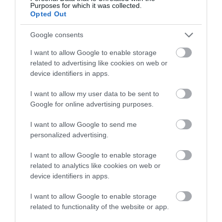
Purposes for which it was collected.
Opted Out
HÍREK A GARÁZSBÓL: CHERY TIGGO 9
PHEV LUXURY – A KÍNAI PR...
2026. augusztus 06
|
Barta Autó
Google consents
I want to allow Google to enable storage
LAKÓÉPÜLETEK LÁNGOLTAK SZERDÁN
related to advertising like cookies on web or
2026. augusztus 06
|
Riasztó
device identifiers in apps.
I want to allow my user data to be sent to
Google for online advertising purposes.
„NEM TETTÜNK NYOMÁST A FIUNKRA” –
EGY EGRI CSALÁD TÖRTÉNE...
I want to allow Google to send me
2026. augusztus 06
|
Sport
personalized advertising.
I want to allow Google to enable storage
related to analytics like cookies on web or
ÚJ HŰTŐRENDSZER A MARKHOT FERENC
device identifiers in apps.
KÓRHÁZBAN: TÖBB MINT 70 ...
2026. augusztus 06
|
Eger ügye
I want to allow Google to enable storage
related to functionality of the website or app.
HOLTAN SZÁLLÍTOTTÁK HAZA A 80 ÉVES
ASSZONYT A HATVANI KÓR...