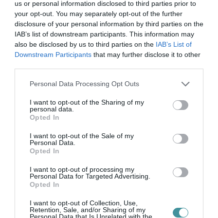
us or personal information disclosed to third parties prior to
Ne maradjon le a legfrissebb hírekről, kövessen
your opt-out. You may separately opt-out of the further
bennünket az EGRI ÜGYEK Google Hírek oldalán!
disclosure of your personal information by third parties on the
IAB’s list of downstream participants. This information may
also be disclosed by us to third parties on the
IAB’s List of
VISSZA A FŐOLDALRA
Downstream Participants
that may further disclose it to other
third parties.
Please note that this website/app uses one or more Google
Personal Data Processing Opt Outs
services and may gather and store information including but
not limited to your visit or usage behaviour. You may click to
I want to opt-out of the Sharing of my
personal data.
grant or deny consent to Google and its third-party tags to
Opted In
use your data for below specified purposes in below Google
Legfrissebb híreink
consent section.
I want to opt-out of the Sale of my
Personal Data.
Opted In
I want to opt-out of processing my
KÉT AUTÓ ÜTKÖZÖTT BOGÁCSON, A
Personal Data for Targeted Advertising.
MENTŐK IS A HELYSZÍNRE ÉRKE...
Opted In
2026. augusztus 06
|
Riasztó
I want to opt-out of Collection, Use,
Retention, Sale, and/or Sharing of my
Personal Data that Is Unrelated with the