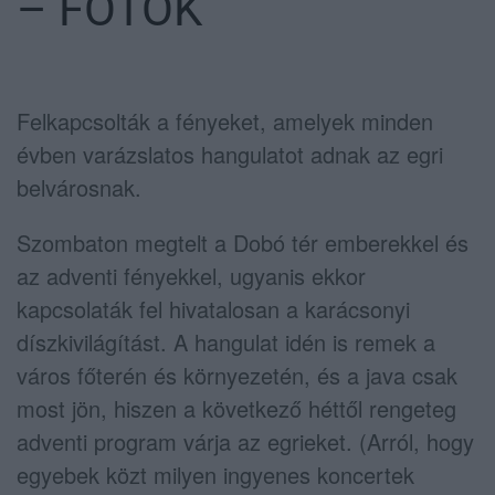
– FOTÓK
Felkapcsolták a fényeket, amelyek minden
évben varázslatos hangulatot adnak az egri
belvárosnak.
Szombaton megtelt a Dobó tér emberekkel és
az adventi fényekkel, ugyanis ekkor
kapcsolaták fel hivatalosan a karácsonyi
díszkivilágítást. A hangulat idén is remek a
város főterén és környezetén, és a java csak
most jön, hiszen a következő héttől rengeteg
adventi program várja az egrieket. (Arról, hogy
egyebek közt milyen ingyenes koncertek