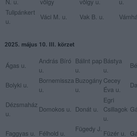
N. u.
völgy
völgy u.
u.
Tulipánkert
Váci M. u.
Vak B. u.
Vámhá
u.
2025. május 10. III. körzet
András Bíró
Bálint pap
Bástya
Ágas u.
Bé
u.
u.
u.
Bornemissza
Buzogány
Cecey
Bolyki u.
Da
u.
u.
Éva u.
Egri
Dézsmaház
Domokos u.
Donát u.
Csillagok
Gá
u.
u.
Fügedy J.
Faggyas u.
Félhold u.
Füzér u.
Gá