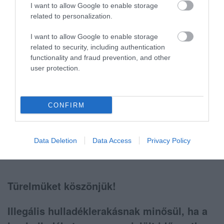
A közszolgáltatási területünkön lévő
I want to allow Google to enable storage
további települések – Aldebrő, Demjén,
related to personalization.
Egerszalók, Egerszólát, Felsőtárkány,
I want to allow Google to enable storage
Kerecsend, Nagytálya, Noszvaj, Novaj,
related to security, including authentication
Ostoros, Tófalu – tekintetében az időpontok
functionality and fraud prevention, and other
user protection.
egyeztetése folyamatban van.
CONFIRM
Valamint Eger további övezeteire vonatkozó
lomtalanítási időpontok feltöltése szintén
Data Deletion
Data Access
Privacy Policy
folyamatban van.
Türelmüket köszönjük!
Illegális hulladéklerakásnak minősül, ha a