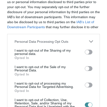
A nem megfelelően kirakodott, ömlesztve
us or personal information disclosed to third parties prior to
elhelyezett hulladék szétszóródásával (pl. szél
your opt-out. You may separately opt-out of the further
disclosure of your personal information by third parties on the
által) kapcsolatban Társaságunkat felelősségre
IAB’s list of downstream participants. This information may
nem lehet vonni. Az apróbb, kisméretű
also be disclosed by us to third parties on the
IAB’s List of
Downstream Participants
that may further disclose it to other
hulladékot bekötözött zsákokban vagy
third parties.
dobozokban kell kihelyezni. Több, nem
Please note that this website/app uses one or more Google
Personal Data Processing Opt Outs
kihelyezhető hulladékot a lakossági
services and may gather and store information including but
hulladékudvarunk fogadni tud, az udvari
not limited to your visit or usage behaviour. You may click to
I want to opt-out of the Sharing of my
personal data.
grant or deny consent to Google and its third-party tags to
átvételi szabályokról honlapunkon olvashat.
Opted In
use your data for below specified purposes in below Google
consent section.
I want to opt-out of the Sale of my
Personal Data.
Opted In
Kihelyezhető hulladékok:
I want to opt-out of processing my
Az ingatlanokban keletkező olyan szilárd
Personal Data for Targeted Advertising.
Opted In
hulladék, melyek méretüknél fogva nem
helyezhetőek el a kukákban, illetve a
I want to opt-out of Collection, Use,
Retention, Sale, and/or Sharing of my
Personal Data that Is Unrelated with the