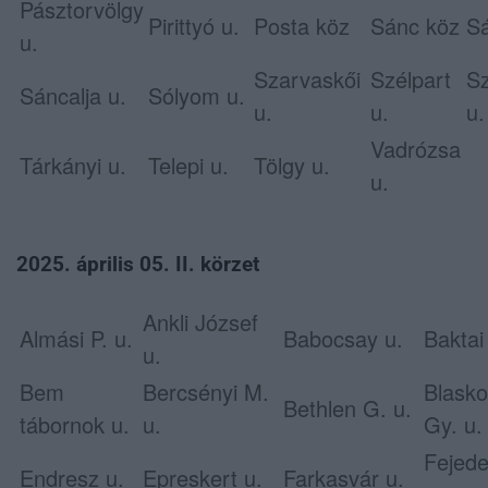
Pásztorvölgy
Pirittyó u.
Posta köz
Sánc köz
Sá
u.
Szarvaskői
Szélpart
Sz
Sáncalja u.
Sólyom u.
u.
u.
u.
Vadrózsa
Tárkányi u.
Telepi u.
Tölgy u.
u.
2025. április 05. II. körzet
Ankli József
Almási P. u.
Babocsay u.
Baktai
u.
Bem
Bercsényi M.
Blasko
Bethlen G. u.
tábornok u.
u.
Gy. u.
Fejed
Endresz u.
Epreskert u.
Farkasvár u.