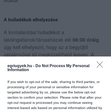
Maklár
A hulladékok elhelyezése
A lomtalanítási hulladékot a
lakóingatlanok/társasházak elé
06:00
óráig
úgy kell elhelyezni, hogy az a begyűjtő
gépjárművel jól megközelíthető legyen. A
kihelyezett hulladék nem akadályozhatja a
egriugyek.hu -
Do Not Process My Personal
gyalogos- és gépjárműforgalmat.
Information
Háztartásonként családi, és társasházra
If you wish to opt-out of the sale, sharing to third parties, or
vonatkozóan a kirakható lom maximum 2 m3
processing of your personal or sensitive information for
lehet.
targeted advertising by us, please use the below opt-out
section to confirm your selection. Please note that after your
opt-out request is processed you may continue seeing
interest-based ads based on personal information utilized by