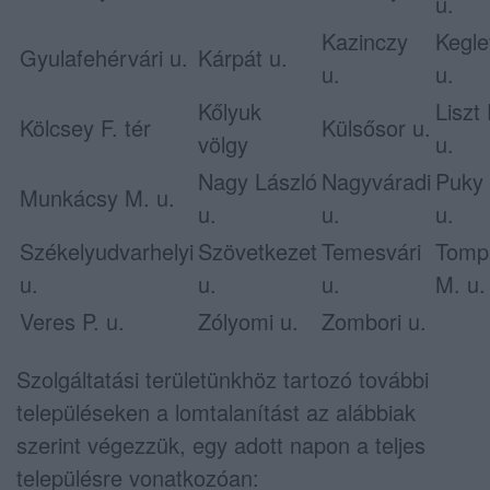
u.
Kazinczy
Kegle
Gyulafehérvári u.
Kárpát u.
u.
u.
Kőlyuk
Liszt 
Kölcsey F. tér
Külsősor u.
völgy
u.
Nagy László
Nagyváradi
Puky
Munkácsy M. u.
u.
u.
u.
Székelyudvarhelyi
Szövetkezet
Temesvári
Tomp
u.
u.
u.
M. u.
Veres P. u.
Zólyomi u.
Zombori u.
Szolgáltatási területünkhöz tartozó további
településeken a lomtalanítást az alábbiak
szerint végezzük, egy adott napon a teljes
településre vonatkozóan: