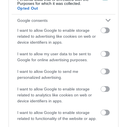
rendszeres hulladékszállítás alkalmával nem
Purposes for which it was collected.
Opted Out
szállíthatók el (pl. háztartásokban képződő
bútorok, szőnyegek, játékok...stb).
Google consents
I want to allow Google to enable storage
related to advertising like cookies on web or
Nem kihelyezhető hulladékok:
device identifiers in apps.
Kommunális-, nagy darabos fém és
I want to allow my user data to be sent to
Google for online advertising purposes.
elektronikai hulladék, építési törmelék,
gépjárműgumi, autóalkatrészek (lökhárító,
I want to allow Google to send me
műszerfal, ülések), akkumulátorok, veszélyes
personalized advertising.
hulladéknak minősülő anyagok, vegyszerek és
I want to allow Google to enable storage
minden olyan hulladék, amely a begyűjtés
related to analytics like cookies on web or
device identifiers in apps.
során veszélyezteti a begyűjtést végző
dolgozók testi épségét, egészségét!
I want to allow Google to enable storage
related to functionality of the website or app.