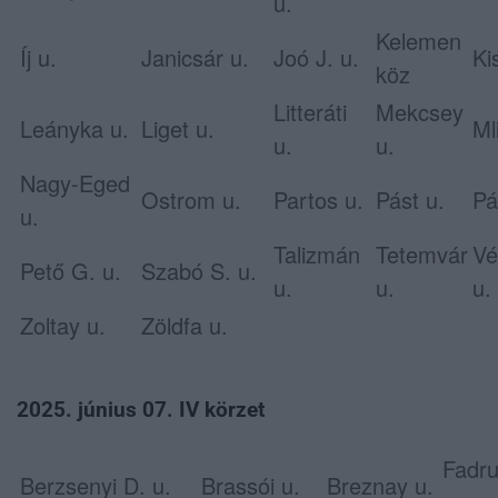
u.
Kelemen
Íj u.
Janicsár u.
Joó J. u.
Ki
köz
Litteráti
Mekcsey
Leányka u.
Liget u.
Ml
u.
u.
Nagy-Eged
Ostrom u.
Partos u.
Pást u.
Pá
u.
Talizmán
Tetemvár
Vé
Pető G. u.
Szabó S. u.
u.
u.
u.
Zoltay u.
Zöldfa u.
2025. június 07. IV körzet
Fadr
Berzsenyi D. u.
Brassói u.
Breznay u.