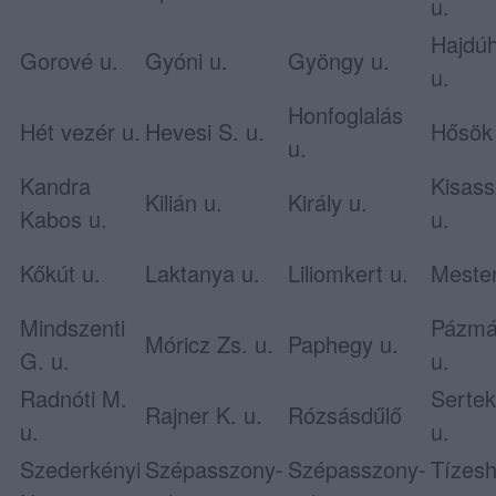
u.
Hajdú
Gorové u.
Gyóni u.
Gyöngy u.
u.
Honfoglalás
Hét vezér u.
Hevesi S. u.
Hősök
u.
Kandra
Kisas
Kilián u.
Király u.
Kabos u.
u.
Kőkút u.
Laktanya u.
Liliomkert u.
Mester
Mindszenti
Pázmá
Móricz Zs. u.
Paphegy u.
G. u.
u.
Radnóti M.
Serte
Rajner K. u.
Rózsásdűlő
u.
u.
Szederkényi
Szépasszony-
Szépasszony-
Tízes