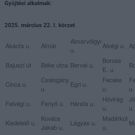
Gyűjtési alkalmak:
2025. március 22. I. körzet
Almárvölgyi
Akácfa u.
Almár
Alvégi u.
Ap
u.
Boross
Bajuszi út
Béke utca
Bervai u.
Bo
E. u.
Csalogány
Fecske
Fe
Cinca u.
Egri u.
u.
u.
u.
Hóvirág
Jó
Felvégi u.
Fenyő u.
Hársfa u.
u.
u.
Kovács
Madárkút
Kisdelelő u.
Lágyas u.
Má
Jakab u.
u.