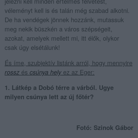
jelezni kell minden értelmes felvetést,
véleményt kell is és talán még szabad alkotni.
De ha vendégek jönnek hozzánk, mutassuk
meg nekik büszkén a város szépségeit,
azokat, amelyek mellett mi, itt élők, olykor
csak úgy elsétálunk!
És íme, szubjektív listánk arról, hogy mennyire
rossz
és
csúnya hely
ez az Eger:
1. Látkép a Dobó térre a várból. Ugye
milyen csúnya lett az új főtér?
Fotó: Szinok Gábor