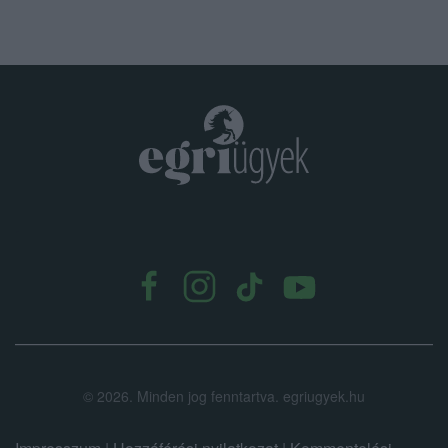
.
©
2026.
Minden jog fenntartva. egriugyek.hu