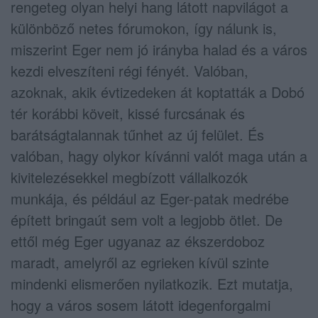
rengeteg olyan helyi hang látott napvilágot a
különböző netes fórumokon, így nálunk is,
miszerint Eger nem jó irányba halad és a város
kezdi elveszíteni régi fényét. Valóban,
azoknak, akik évtizedeken át koptatták a Dobó
tér korábbi köveit, kissé furcsának és
barátságtalannak tűnhet az új felület. És
valóban, hagy olykor kívánni valót maga után a
kivitelezésekkel megbízott vállalkozók
munkája, és például az Eger-patak medrébe
épített bringaút sem volt a legjobb ötlet. De
ettől még Eger ugyanaz az ékszerdoboz
maradt, amelyről az egrieken kívül szinte
mindenki elismerően nyilatkozik. Ezt mutatja,
hogy a város sosem látott idegenforgalmi