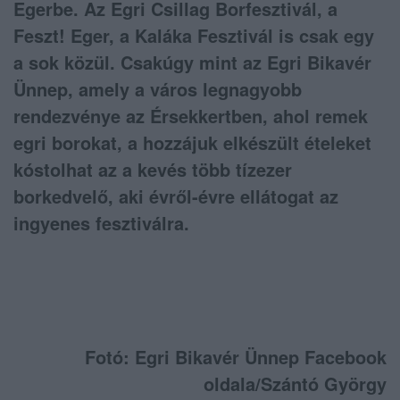
Egerbe. Az Egri Csillag Borfesztivál, a
Feszt! Eger, a Kaláka Fesztivál is csak egy
a sok közül. Csakúgy mint az Egri Bikavér
Ünnep, amely a város legnagyobb
rendezvénye az Érsekkertben, ahol remek
egri borokat, a hozzájuk elkészült ételeket
kóstolhat az a kevés több tízezer
borkedvelő, aki évről-évre ellátogat az
ingyenes fesztiválra.
Fotó: Egri Bikavér Ünnep Facebook
oldala/Szántó György