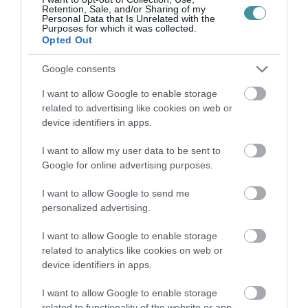
Retention, Sale, and/or Sharing of my
Personal Data that Is Unrelated with the
Fotó: Szinok Gábor
Purposes for which it was collected.
Opted Out
Google consents
9. Felesleges ide ez a sok rossz egri bor.
I want to allow Google to enable storage
related to advertising like cookies on web or
Nem is értjük, mit majmolja ezeket számos
device identifiers in apps.
rangos nemzetközi verseny zsűrije. A
I want to allow my user data to be sent to
Szépasszonyvölgyet meg be kéne építeni
Google for online advertising purposes.
társasházakkal, úgysem érdekli már ez a
pincesor a turistákat.
I want to allow Google to send me
personalized advertising.
I want to allow Google to enable storage
related to analytics like cookies on web or
device identifiers in apps.
I want to allow Google to enable storage
Fotó: Szinok Gábor
related to functionality of the website or app.