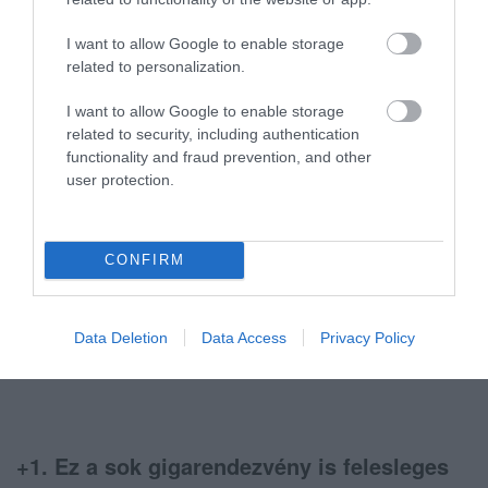
I want to allow Google to enable storage
related to personalization.
10. Ez a Minaret vagy micsoda meg csak itt
I want to allow Google to enable storage
árválkodik. Alig veszik észre a turisták,
related to security, including authentication
amikor pedig Egerről esik szó valahol, nem
functionality and fraud prevention, and other
user protection.
is említik, hogy itt van egy ilyen.
CONFIRM
Data Deletion
Data Access
Privacy Policy
Fotó: Szinok Gábor
+1. Ez a sok gigarendezvény is felesleges