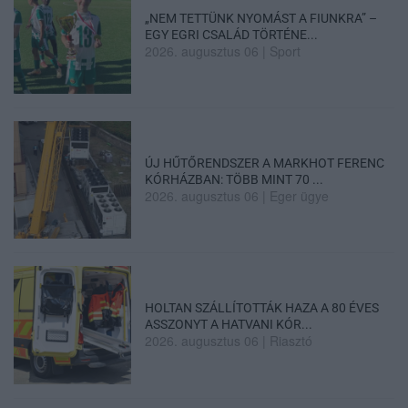
„NEM TETTÜNK NYOMÁST A FIUNKRA” –
EGY EGRI CSALÁD TÖRTÉNE...
2026. augusztus 06
|
Sport
ÚJ HŰTŐRENDSZER A MARKHOT FERENC
KÓRHÁZBAN: TÖBB MINT 70 ...
2026. augusztus 06
|
Eger ügye
HOLTAN SZÁLLÍTOTTÁK HAZA A 80 ÉVES
ASSZONYT A HATVANI KÓR...
2026. augusztus 06
|
Riasztó