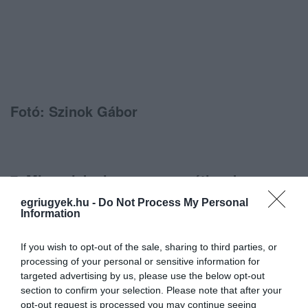
Fotó: Szinok Gábor
7. Mi, egriek olyan szerencsétlenek
vagyunk, hogy a belváros szíve mellett egy
egriugyek.hu -
Do Not Process My Personal
Information
ekkora zöldterületre jöhetünk ki sétálni
egyedül vagy a családdal,
If you wish to opt-out of the sale, sharing to third parties, or
romantikázhatunk a párunkkal, hozhatjuk ki
processing of your personal or sensitive information for
targeted advertising by us, please use the below opt-out
a kedvenc négylábút. Ráadásul az az
section to confirm your selection. Please note that after your
ocsmány szökűkút sem kellene az
opt-out request is processed you may continue seeing