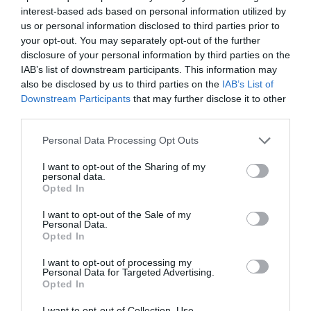
interest-based ads based on personal information utilized by
Érsekkert közepére.
us or personal information disclosed to third parties prior to
your opt-out. You may separately opt-out of the further
disclosure of your personal information by third parties on the
IAB’s list of downstream participants. This information may
also be disclosed by us to third parties on the
IAB’s List of
Downstream Participants
that may further disclose it to other
third parties.
Fotó: Szinok Gábor
Please note that this website/app uses one or more Google
Personal Data Processing Opt Outs
services and may gather and store information including but
not limited to your visit or usage behaviour. You may click to
I want to opt-out of the Sharing of my
personal data.
grant or deny consent to Google and its third-party tags to
8. Kár, hogy olyan egysíkú a történelmi
Opted In
use your data for below specified purposes in below Google
belváros, tele fakó, romos, színtelen
consent section.
I want to opt-out of the Sale of my
Personal Data.
épületekkel.
Opted In
I want to opt-out of processing my
Personal Data for Targeted Advertising.
Opted In
I want to opt-out of Collection, Use,