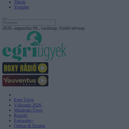
Tiktok
Youtube
2026. augusztus 09., vasárnap, Emőd névnap
Eger Ügye
Választás 2026
Mindenki Ügye
Riasztó
Egészség+
Otthon & Design