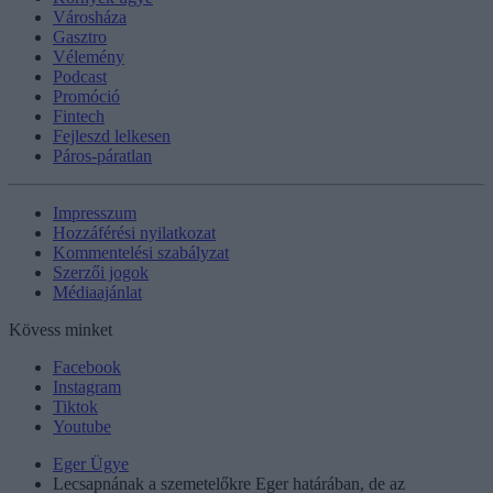
Városháza
Gasztro
Vélemény
Podcast
Promóció
Fintech
Fejleszd lelkesen
Páros-páratlan
Impresszum
Hozzáférési nyilatkozat
Kommentelési szabályzat
Szerzői jogok
Médiaajánlat
Kövess minket
Facebook
Instagram
Tiktok
Youtube
Eger Ügye
Lecsapnának a szemetelőkre Eger határában, de az