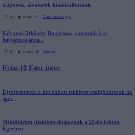
Záporok, zivatarok kialakulhatnak
2026. augusztus 07
|
Mindenki ügye
Két autó ütközött Bogácson, a mentők is a
helyszínre érke...
2026. augusztus 06
|
Riasztó
Friss 10 Eger ügye
Újraindulnak a korábban leállított szolgáltatások az
egri...
Mindhárom ütemben dolgoznak a 25-ös főúton
Egerben