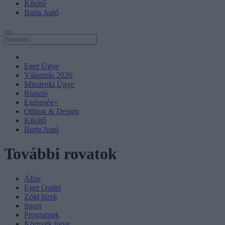
Kikötő
Barta Autó
Eger Ügye
Választás 2026
Mindenki Ügye
Riasztó
Egészség+
Otthon & Design
Kikötő
Barta Autó
További rovatok
Állás
Eger Outlet
Zöld hírek
Sport
Programok
Környék ügye