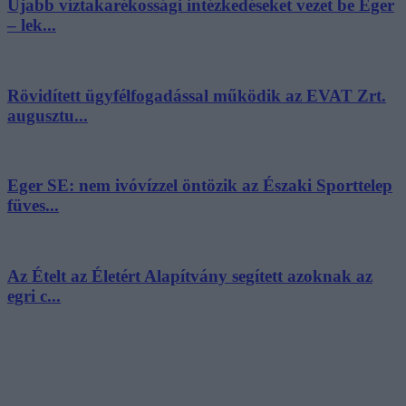
Újabb víztakarékossági intézkedéseket vezet be Eger
– lek...
Rövidített ügyfélfogadással működik az EVAT Zrt.
augusztu...
Eger SE: nem ivóvízzel öntözik az Északi Sporttelep
füves...
Az Ételt az Életért Alapítvány segített azoknak az
egri c...