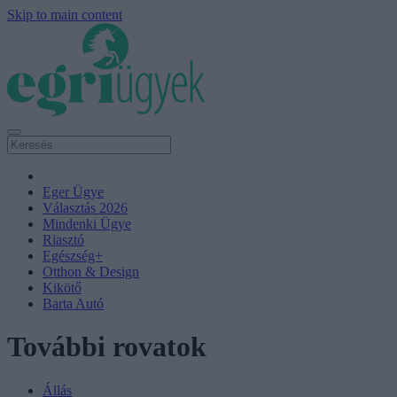
Skip to main content
Eger Ügye
Választás 2026
Mindenki Ügye
Riasztó
Egészség+
Otthon & Design
Kikötő
Barta Autó
További rovatok
Állás