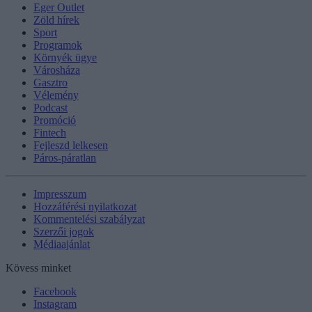
Eger Outlet
Zöld hírek
Sport
Programok
Környék ügye
Városháza
Gasztro
Vélemény
Podcast
Promóció
Fintech
Fejleszd lelkesen
Páros-páratlan
Impresszum
Hozzáférési nyilatkozat
Kommentelési szabályzat
Szerzői jogok
Médiaajánlat
Kövess minket
Facebook
Instagram