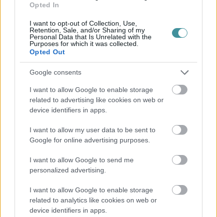
Opted In
- Második elemként a hulladéklerakók felszámolására tavasszal
akciókat szervez az önkormányzat, amelyre várják
I want to opt-out of Collection, Use,
magánszemélyek, baráti társaságok, civilszervezetek, intézmények
Retention, Sale, and/or Sharing of my
csatlakozását, illetve Komlósi meginvitálta Eger önkormányzati
Personal Data that Is Unrelated with the
képviselőit is egy jó hangulatú szemétszedésre.
Purposes for which it was collected.
Opted Out
- Harmadik elemként a lehető legnagyobb szigorral igyekeznek
majd lecsapni a szemetelőkre, ehhez azonban újfent a lakosság
Google consents
segítségét kérte Komlósi. Az önkormányzat emberei ugyanis nem
tudják folyamatosan Eger teljes területét ellenőrizni, így fontosak a
I want to allow Google to enable storage
lakossági jelzések, bejelentések a szemetelők elleni harcban.
related to advertising like cookies on web or
device identifiers in apps.
(Képek: TV Eger)
I want to allow my user data to be sent to
Google for online advertising purposes.
Ne maradjon le a legfrissebb hírekről, kövessen bennünket az
EGRI ÜGYEK Google Hírek oldalán!
I want to allow Google to send me
Vissza a főoldalra
personalized advertising.
I want to allow Google to enable storage
related to analytics like cookies on web or
device identifiers in apps.