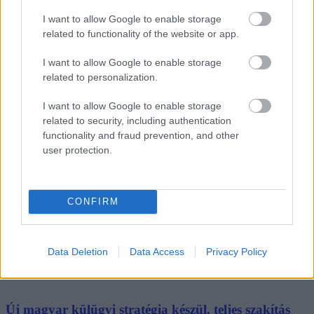
Legfrissebb híreink
I want to allow Google to enable storage
related to functionality of the website or app.
I want to allow Google to enable storage
A gyakornoki munka: lehetőségek és kihívások a
related to personalization.
karrier ke...
I want to allow Google to enable storage
related to security, including authentication
2026. augusztus 09
|
Promóció
functionality and fraud prevention, and other
user protection.
35 perces tanórák és kevesebb házi feladat jöhet az
alsó ...
CONFIRM
2026. augusztus 08
|
Mindenki ügye
Baka Andrást jelöli köztársasági elnöknek a Tisza
Data Deletion
Data Access
Privacy Policy
2026. augusztus 08
|
Mindenki ügye
Új magyar külügyi stratégia készül, teljes szakítás