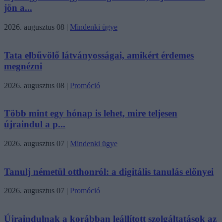
jön a...
2026. augusztus 08
|
Mindenki ügye
Tata elbűvölő látványosságai, amikért érdemes
megnézni
2026. augusztus 08
|
Promóció
Több mint egy hónap is lehet, mire teljesen
újraindul a p...
2026. augusztus 07
|
Mindenki ügye
Tanulj németül otthonról: a digitális tanulás előnyei
2026. augusztus 07
|
Promóció
Újraindulnak a korábban leállított szolgáltatások az