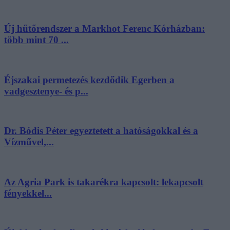
Új hűtőrendszer a Markhot Ferenc Kórházban:
több mint 70 ...
Éjszakai permetezés kezdődik Egerben a
vadgesztenye- és p...
Dr. Bódis Péter egyeztetett a hatóságokkal és a
Vízművel,...
Az Agria Park is takarékra kapcsolt: lekapcsolt
fényekkel...