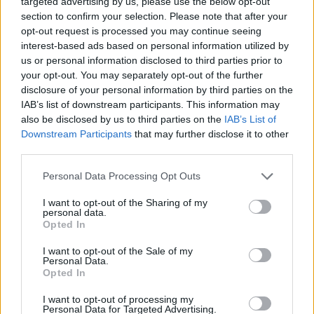
targeted advertising by us, please use the below opt-out
Az Egri Ügyeken is többször számoltunk be az utóbbi hónapokban
section to confirm your selection. Please note that after your
az Eger határában szaporodó illegális szeméthalmokról
, amelyeket
egyre pofátlanabb nyíltsággal szórnak ki természetvédelmi vagy
opt-out request is processed you may continue seeing
éppen mezőgazdasági területeken. Komlósi elmondta, az
interest-based ads based on personal information utilized by
önkormányzat mihamarabb felszámolná ezeket a lerakókat, ám az
us or personal information disclosed to third parties prior to
anyagi és emberi erőforrásaik végesek, ezért szeretnék a mindazok
your opt-out. You may separately opt-out of the further
segítségét és figyelmét kérni, akiket zavarnak a város határában
disclosure of your personal information by third parties on the
halmozódó hulladékhegyek.
IAB’s list of downstream participants. This information may
also be disclosed by us to third parties on the
IAB’s List of
Downstream Participants
that may further disclose it to other
A képviselő a
TV Eger
tudósítása szerint elmondta, három eleme
third parties.
lesz a kampánynak:
Please note that this website/app uses one or more Google
Personal Data Processing Opt Outs
- Az első a tájékoztatás, vagyis a város médiafelületein felhívják a
services and may gather and store information including but
figyelmet, hogy hol lehet költségmentesen vagy alacsony költséggel
legálisan hulladékot elhelyezni. Sokan ugyanis nem tudják, hogy
not limited to your visit or usage behaviour. You may click to
I want to opt-out of the Sharing of my
personal data.
milyen hulladékot milyen mennyiségben adhatnak le, így ha az
grant or deny consent to Google and its third-party tags to
Opted In
érintettek tudnak róla, akkor talán nem az árokparton vagy a
use your data for below specified purposes in below Google
szőlőkben köt ki a hulladékuk. A részletekről az
Egri
consent section.
I want to opt-out of the Sale of my
Hulladékgazdálkodási Nonprofit Kft. honlapján
lehet tájékozódni
Personal Data.
most is, így például az egri
lakossági hulladékgyűjtő udvar
Opted In
szolgáltatásairól.
I want to opt-out of processing my
Personal Data for Targeted Advertising.