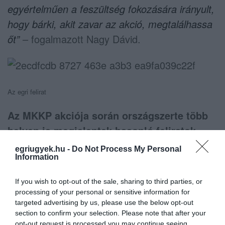
egyértelműen a feszültség fokozására irányult,
hogy bárki, akit zavar az akció, megtalálhassa
őt”
– fogalmazott Nagy Dávid.
Az egri felirat
Az MKKP akciója során országszerte több
helyen is megjelentek hasonló feliratok,
hétfő estére Egerben is.
„Az aktivisták szerint
egriugyek.hu -
Do Not Process My Personal
Information
egyetlen személy tartózkodási helyét könnyebb
megtalálni, mint több tucatét, ezért mások is
If you wish to opt-out of the sale, sharing to third parties, or
csatlakoztak a felhíváshoz. A
processing of your personal or sensitive information for
targeted advertising by us, please use the below opt-out
véleménynyilvánítás szabadságával élve
section to confirm your selection. Please note that after your
jelezték, hogy pontosan milyen messze
opt-out request is processed you may continue seeing