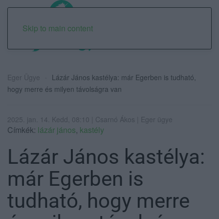
Skip to main content
Eger Ügye
Lázár János kastélya: már Egerben is tudható,
hogy merre és milyen távolságra van
2025. jan. 14. Kedd, 08:10 | Csarnó Ákos | Eger ügye
Címkék:
lázár jános
,
kastély
Lázár János kastélya:
már Egerben is
tudható, hogy merre