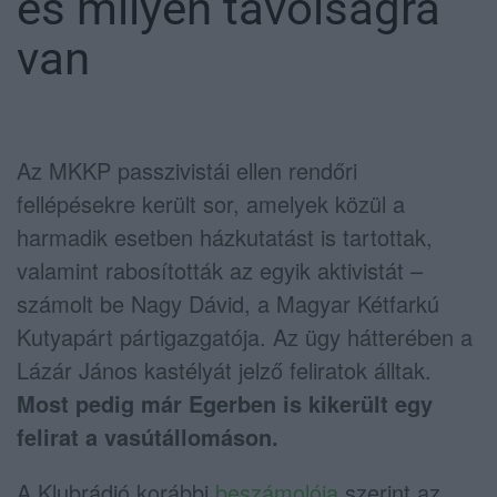
és milyen távolságra
van
Az MKKP passzivistái ellen rendőri
fellépésekre került sor, amelyek közül a
harmadik esetben házkutatást is tartottak,
valamint rabosították az egyik aktivistát –
számolt be Nagy Dávid, a Magyar Kétfarkú
Kutyapárt pártigazgatója. Az ügy hátterében a
Lázár János kastélyát jelző feliratok álltak.
Most pedig már Egerben is kikerült egy
felirat a vasútállomáson.
A Klubrádió korábbi
beszámolója
szerint az