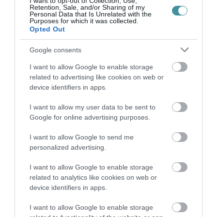
I want to opt-out of Collection, Use,
Retention, Sale, and/or Sharing of my
Personal Data that Is Unrelated with the
Ne maradjon le a legfrissebb hírekről, kövessen
Purposes for which it was collected.
bennünket az EGRI ÜGYEK Google Hírek oldalán!
Opted Out
Google consents
VISSZA A FŐOLDALRA
I want to allow Google to enable storage
related to advertising like cookies on web or
device identifiers in apps.
I want to allow my user data to be sent to
Google for online advertising purposes.
Legfrissebb híreink
I want to allow Google to send me
personalized advertising.
35 PERCES TANÓRÁK ÉS KEVESEBB HÁZI
I want to allow Google to enable storage
FELADAT JÖHET AZ ALSÓ ...
2026. augusztus 08
|
Mindenki ügye
related to analytics like cookies on web or
device identifiers in apps.
BAKA ANDRÁST JELÖLI KÖZTÁRSASÁGI
I want to allow Google to enable storage
ELNÖKNEK A TISZA