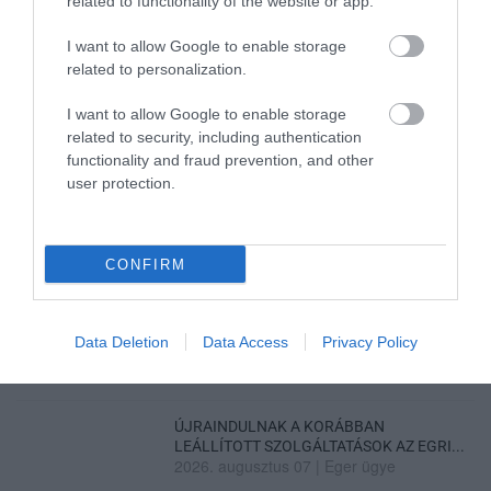
2026. augusztus 08
|
Mindenki ügye
related to functionality of the website or app.
I want to allow Google to enable storage
ÚJ MAGYAR KÜLÜGYI STRATÉGIA KÉSZÜL,
related to personalization.
TELJES SZAKÍTÁS JÖN A...
2026. augusztus 08
|
Mindenki ügye
I want to allow Google to enable storage
related to security, including authentication
TATA ELBŰVÖLŐ LÁTVÁNYOSSÁGAI,
functionality and fraud prevention, and other
AMIKÉRT ÉRDEMES MEGNÉZNI
user protection.
2026. augusztus 08
|
Promóció
TÖBB MINT EGY HÓNAP IS LEHET, MIRE
TELJESEN ÚJRAINDUL A P...
CONFIRM
2026. augusztus 07
|
Mindenki ügye
TANULJ NÉMETÜL OTTHONRÓL: A
Data Deletion
Data Access
Privacy Policy
DIGITÁLIS TANULÁS ELŐNYEI
2026. augusztus 07
|
Promóció
ÚJRAINDULNAK A KORÁBBAN
LEÁLLÍTOTT SZOLGÁLTATÁSOK AZ EGRI...
2026. augusztus 07
|
Eger ügye