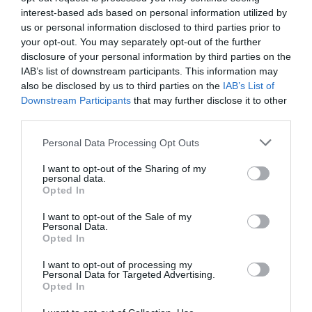
található Lázár János kastélya”
– magyarázta
interest-based ads based on personal information utilized by
us or personal information disclosed to third parties prior to
Nagy.
your opt-out. You may separately opt-out of the further
disclosure of your personal information by third parties on the
A rendőrségi beavatkozásokról szólva
IAB’s list of downstream participants. This information may
also be disclosed by us to third parties on the
IAB’s List of
elmondta, hogy három alkalommal igazoltatták
Downstream Participants
that may further disclose it to other
őket, majd a harmadik esetben egy Erzsi nevű
third parties.
passzivistát rabosítottak és házkutatást
Please note that this website/app uses one or more Google
Personal Data Processing Opt Outs
tartottak nála.
„Ma Magyarországon néhány
services and may gather and store information including but
not limited to your visit or usage behaviour. You may click to
I want to opt-out of the Sharing of my
kiváltságos személy szinte bármit megtehet,
personal data.
grant or deny consent to Google and its third-party tags to
Opted In
mert több szektorban is érdekeltségeik vannak,
use your data for below specified purposes in below Google
consent section.
és ezeket összefonva gyakorolják
I want to opt-out of the Sale of my
Personal Data.
befolyásukat”
– foglalta össze Nagy Dávid a
Opted In
helyzetet.
I want to opt-out of processing my
Personal Data for Targeted Advertising.
Opted In