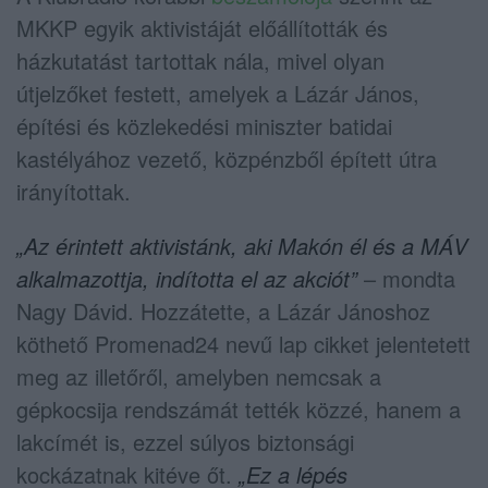
MKKP egyik aktivistáját előállították és
házkutatást tartottak nála, mivel olyan
útjelzőket festett, amelyek a Lázár János,
építési és közlekedési miniszter batidai
kastélyához vezető, közpénzből épített útra
irányítottak.
„Az érintett aktivistánk, aki Makón él és a MÁV
alkalmazottja, indította el az akciót”
– mondta
Nagy Dávid. Hozzátette, a Lázár Jánoshoz
köthető Promenad24 nevű lap cikket jelentetett
meg az illetőről, amelyben nemcsak a
gépkocsija rendszámát tették közzé, hanem a
lakcímét is, ezzel súlyos biztonsági
kockázatnak kitéve őt.
„Ez a lépés