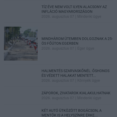
TÍZ ÉVE NEM VOLT ILYEN ALACSONY AZ
INFLÁCIÓ MAGYARORSZÁGON
2026. augusztus 07
|
Mindenki ügye
MINDHÁROM ÜTEMBEN DOLGOZNAK A 25-
ÖS FŐÚTON EGERBEN
2026. augusztus 07
|
Eger ügye
HALMENTÉS SZARVASKŐNÉL: ŐSHONOS
ÉS VÉDETT HALAKAT MENTETT...
2026. augusztus 07
|
Környék ügye
ZÁPOROK, ZIVATAROK KIALAKULHATNAK
2026. augusztus 07
|
Mindenki ügye
KÉT AUTÓ ÜTKÖZÖTT BOGÁCSON, A
MENTŐK IS A HELYSZÍNRE ÉRKE...