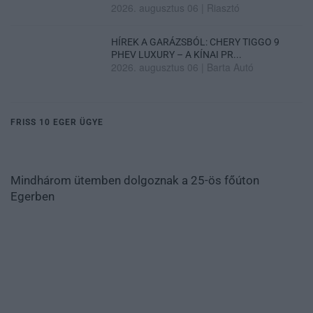
2026. augusztus 06
|
Riasztó
HÍREK A GARÁZSBÓL: CHERY TIGGO 9
PHEV LUXURY – A KÍNAI PR...
2026. augusztus 06
|
Barta Autó
FRISS 10 EGER ÜGYE
Mindhárom ütemben dolgoznak a 25-ös főúton
Egerben