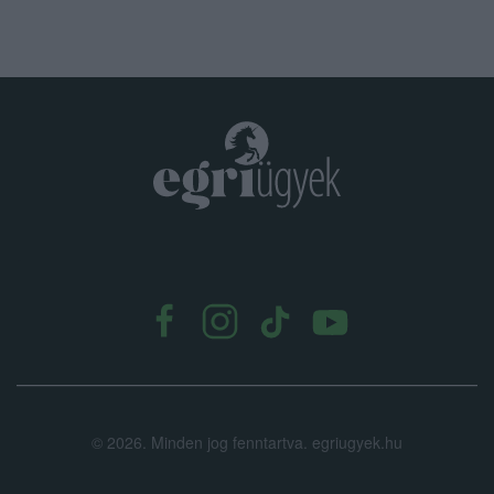
.
©
2026.
Minden jog fenntartva. egriugyek.hu