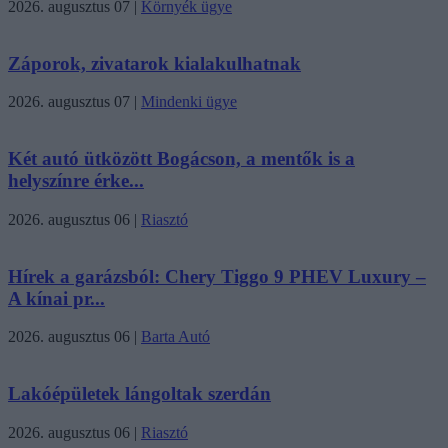
2026. augusztus 07
|
Környék ügye
Záporok, zivatarok kialakulhatnak
2026. augusztus 07
|
Mindenki ügye
Két autó ütközött Bogácson, a mentők is a
helyszínre érke...
2026. augusztus 06
|
Riasztó
Hírek a garázsból: Chery Tiggo 9 PHEV Luxury –
A kínai pr...
2026. augusztus 06
|
Barta Autó
Lakóépületek lángoltak szerdán
2026. augusztus 06
|
Riasztó