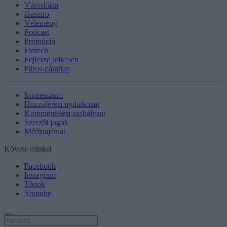
Városháza
Gasztro
Vélemény
Podcast
Promóció
Fintech
Fejleszd lelkesen
Páros-páratlan
Impresszum
Hozzáférési nyilatkozat
Kommentelési szabályzat
Szerzői jogok
Médiaajánlat
Kövess minket
Facebook
Instagram
Tiktok
Youtube