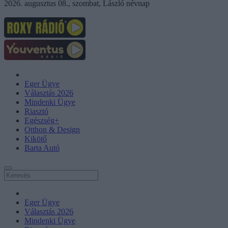
2026. augusztus 08., szombat, László névnap
Eger Ügye
Választás 2026
Mindenki Ügye
Riasztó
Egészség+
Otthon & Design
Kikötő
Barta Autó
Eger Ügye
Választás 2026
Mindenki Ügye