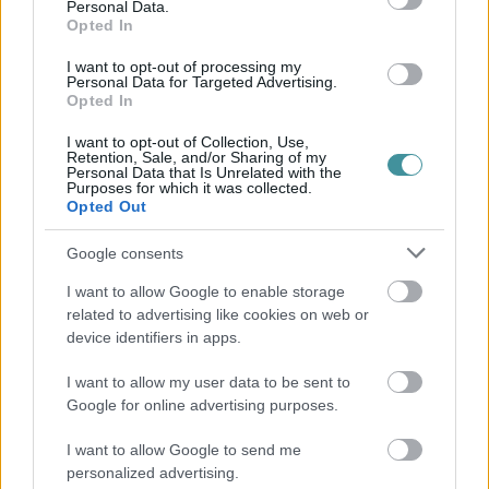
terveznek megvalósítani.
Az első ütemre már idén december
Personal Data.
végéig egymilliárd forintot biztosítanak.
A város turizmusának
Opted In
fejlesztését célzó beruházások közt említették még a Füzesabony és
Eger közötti vasúti szakasz korszerűsítését, amely 20 perccel
I want to opt-out of processing my
Personal Data for Targeted Advertising.
csökkentené a Budapest-Eger menetidőt, valamint a közúti és
Opted In
helyközi buszközlekedés fejlesztését.
Lázár ígéretet tett arra,
hogy megvizsgálja, hogy az Eger-Szilvásvárad vasútvonalon
I want to opt-out of Collection, Use,
közlekedő vonatokat korszerűbbre miként lehetne lecserélni.
Retention, Sale, and/or Sharing of my
Personal Data that Is Unrelated with the
Purposes for which it was collected.
Opted Out
A városi úthálózat felújítása és bővítése szintén napirenden van,
például
az új 25-ös elkerülő út megépítése is megkezdődik, igaz a
Google consents
költségei már a 100 milliárd forintot érik el a tervek alapján
.
Lázár János beszélt továbbá az egri ipari park bővítésének
I want to allow Google to enable storage
lehetőségéről és
a Makovecz Imre által tervezett uszoda
related to advertising like cookies on web or
fenntartásáról, amelynek költségeit az állam átveheti, hogy az
építészeti örökséget megőrizze.
device identifiers in apps.
Az új projektek célja, hogy a régió gazdasági növekedését
I want to allow my user data to be sent to
támogassák, a helyi infrastruktúra és turizmus fejlesztésén keresztül.
Google for online advertising purposes.
indexkép: Vágner Ákos facebook
I want to allow Google to send me
personalized advertising.