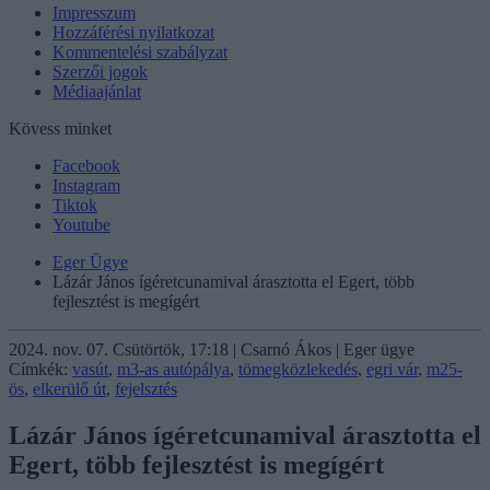
Impresszum
Hozzáférési nyilatkozat
Kommentelési szabályzat
Szerzői jogok
Médiaajánlat
Kövess minket
Facebook
Instagram
Tiktok
Youtube
Eger Ügye
Lázár János ígéretcunamival árasztotta el Egert, több
fejlesztést is megígért
2024. nov. 07. Csütörtök, 17:18 | Csarnó Ákos | Eger ügye
Címkék:
vasút
,
m3-as autópálya
,
tömegközlekedés
,
egri vár
,
m25-
ös
,
elkerülő út
,
fejelsztés
Lázár János ígéretcunamival árasztotta el
Egert, több fejlesztést is megígért