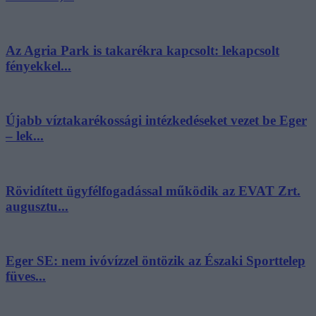
Az Agria Park is takarékra kapcsolt: lekapcsolt
fényekkel...
Újabb víztakarékossági intézkedéseket vezet be Eger
– lek...
Rövidített ügyfélfogadással működik az EVAT Zrt.
augusztu...
Eger SE: nem ivóvízzel öntözik az Északi Sporttelep
füves...