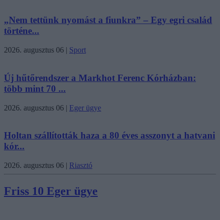
„Nem tettünk nyomást a fiunkra” – Egy egri család
történe...
2026. augusztus 06
|
Sport
Új hűtőrendszer a Markhot Ferenc Kórházban:
több mint 70 ...
2026. augusztus 06
|
Eger ügye
Holtan szállították haza a 80 éves asszonyt a hatvani
kór...
2026. augusztus 06
|
Riasztó
Friss 10 Eger ügye