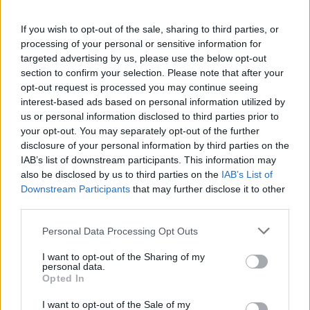
If you wish to opt-out of the sale, sharing to third parties, or
processing of your personal or sensitive information for
targeted advertising by us, please use the below opt-out
section to confirm your selection. Please note that after your
opt-out request is processed you may continue seeing
interest-based ads based on personal information utilized by
us or personal information disclosed to third parties prior to
your opt-out. You may separately opt-out of the further
disclosure of your personal information by third parties on the
IAB’s list of downstream participants. This information may
also be disclosed by us to third parties on the
IAB’s List of
Downstream Participants
that may further disclose it to other
third parties.
Please note that this website/app uses one or more Google
Personal Data Processing Opt Outs
services and may gather and store information including but
not limited to your visit or usage behaviour. You may click to
I want to opt-out of the Sharing of my
personal data.
grant or deny consent to Google and its third-party tags to
Opted In
use your data for below specified purposes in below Google
A fejlesztési csomag részeként az egri vár felújítása is folytatódik,
consent section.
amelyet egy tízéves együttműködési megállapodás keretében
I want to opt-out of the Sale of my