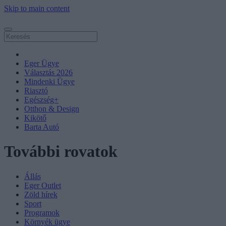
Skip to main content
Eger Ügye
Választás 2026
Mindenki Ügye
Riasztó
Egészség+
Otthon & Design
Kikötő
Barta Autó
További rovatok
Állás
Eger Outlet
Zöld hírek
Sport
Programok
Környék ügye