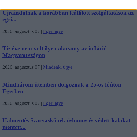
Újraindulnak a korábban leállított szolgáltatások az
egri...
2026. augusztus 07
|
Eger ügye
Tíz éve nem volt ilyen alacsony az infláció
Magyarországon
2026. augusztus 07
|
Mindenki ügye
Mindhárom ütemben dolgoznak a 25-ös főúton
Egerben
2026. augusztus 07
|
Eger ügye
Halmentés Szarvaskőnél: őshonos és védett halakat
mentett...