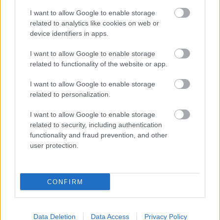
Ne maradjon le a legfrissebb hírekről, kövessen bennünket az
I want to allow Google to enable storage
EGRI ÜGYEK Google Hírek oldalán!
related to analytics like cookies on web or
Vissza a főoldalra
device identifiers in apps.
I want to allow Google to enable storage
related to functionality of the website or app.
I want to allow Google to enable storage
Legfrissebb híreink
related to personalization.
I want to allow Google to enable storage
related to security, including authentication
Több mint egy hónap is lehet, mire teljesen
functionality and fraud prevention, and other
user protection.
újraindul a p...
2026. augusztus 07
|
Mindenki ügye
CONFIRM
Tanulj németül otthonról: a digitális tanulás előnyei
2026. augusztus 07
|
Promóció
Data Deletion
Data Access
Privacy Policy