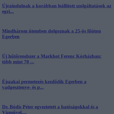
Újraindulnak a korábban leállított szolgáltatások az
egri...
Mindhárom ütemben dolgoznak a 25-ös főúton
Egerben
Új hűtőrendszer a Markhot Ferenc Kórházban:
több mint 70 ...
Éjszakai permetezés kezdődik Egerben a
vadgesztenye- és p...
Dr. Bódis Péter egyeztetett a hatóságokkal és a
Vízművel,...