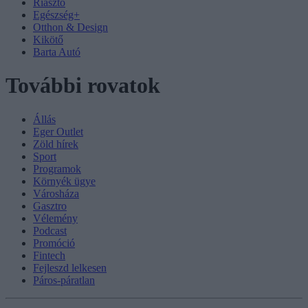
Riasztó
Egészség+
Otthon & Design
Kikötő
Barta Autó
További rovatok
Állás
Eger Outlet
Zöld hírek
Sport
Programok
Környék ügye
Városháza
Gasztro
Vélemény
Podcast
Promóció
Fintech
Fejleszd lelkesen
Páros-páratlan