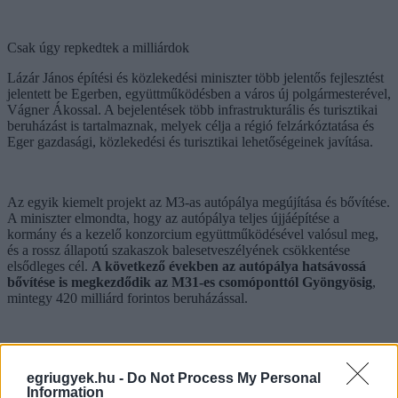
Csak úgy repkedtek a milliárdok
Lázár János építési és közlekedési miniszter több jelentős fejlesztést
jelentett be Egerben, együttműködésben a város új polgármesterével,
Vágner Ákossal. A bejelentések több infrastrukturális és turisztikai
beruházást is tartalmaznak, melyek célja a régió felzárkóztatása és
Eger gazdasági, közlekedési és turisztikai lehetőségeinek javítása.
Az egyik kiemelt projekt az M3-as autópálya megújítása és bővítése.
A miniszter elmondta, hogy az autópálya teljes újjáépítése a
kormány és a kezelő konzorcium együttműködésével valósul meg,
és a rossz állapotú szakaszok balesetveszélyének csökkentése
elsődleges cél.
A következő években az autópálya hatsávossá
bővítése is megkezdődik az M31-es csomóponttól Gyöngyösig
,
mintegy 420 milliárd forintos beruházással.
egriugyek.hu -
Do Not Process My Personal
Information